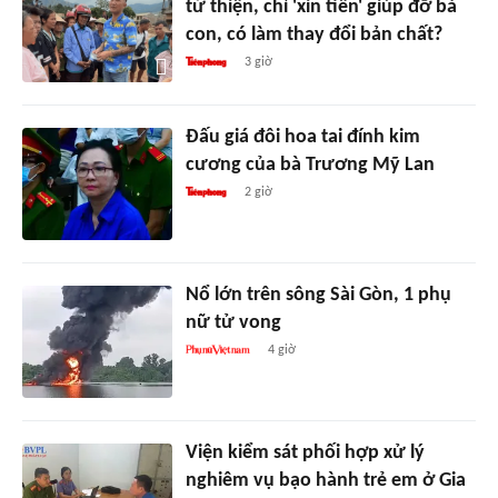
từ thiện, chỉ 'xin tiền' giúp đỡ bà
con, có làm thay đổi bản chất?
3 giờ
Đấu giá đôi hoa tai đính kim
cương của bà Trương Mỹ Lan
2 giờ
Nổ lớn trên sông Sài Gòn, 1 phụ
nữ tử vong
4 giờ
Viện kiểm sát phối hợp xử lý
nghiêm vụ bạo hành trẻ em ở Gia