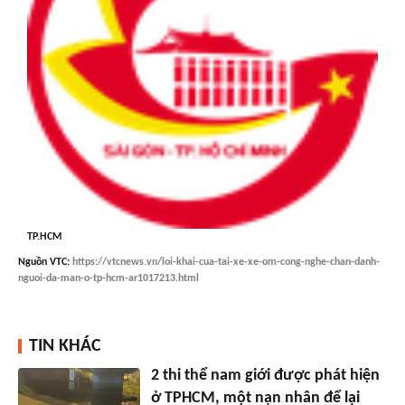
TP.HCM
Nguồn
VTC
:
https://vtcnews.vn/loi-khai-cua-tai-xe-xe-om-cong-nghe-chan-danh-
nguoi-da-man-o-tp-hcm-ar1017213.html
TIN KHÁC
2 thi thể nam giới được phát hiện
ở TPHCM, một nạn nhân để lại