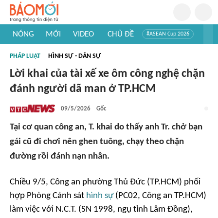
NÓNG
MỚI
VIDEO
CHỦ ĐỀ
#ASEAN Cup 2026
#Trí tuệ nhân tạo
#Mỹ - Iran
#Khám phá Việt Nam
PHÁP LUẬT
HÌNH SỰ - DÂN SỰ
#Khám phá thế giới
Lời khai của tài xế xe ôm công nghệ chặn
đánh người dã man ở TP.HCM
09/5/2026
Gốc
Tại cơ quan công an, T. khai do thấy anh Tr. chở bạn
gái cũ đi chơi nên ghen tuông, chạy theo chặn
đường rồi đánh nạn nhân.
Chiều 9/5, Công an phường Thủ Đức (TP.HCM) phối
hợp Phòng Cảnh sát
hình sự
(PC02, Công an TP.HCM)
làm việc với N.C.T. (SN 1998, ngụ tỉnh Lâm Đồng),