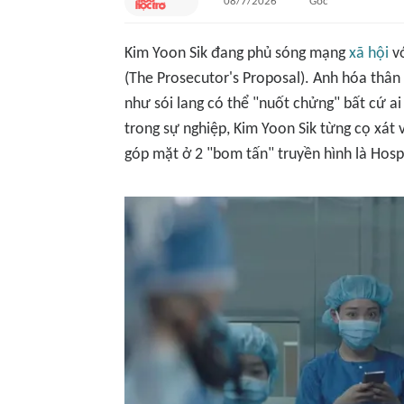
08/7/2026
Gốc
Kim Yoon Sik đang phủ sóng mạng
xã hội
vớ
(The Prosecutor's Proposal)
. Anh hóa thân 
như sói lang có thể "nuốt chửng" bất cứ a
trong sự nghiệp, Kim Yoon Sik từng cọ xát 
góp mặt ở 2 "bom tấn" truyền hình là
Hospi