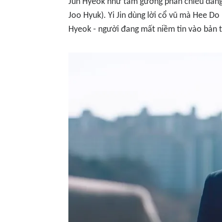
Jun Hyeok như tấm gương phản chiếu dáng
Joo Hyuk). Yi Jin dùng lời cổ vũ mà Hee Do
Hyeok - người đang mất niềm tin vào bản 