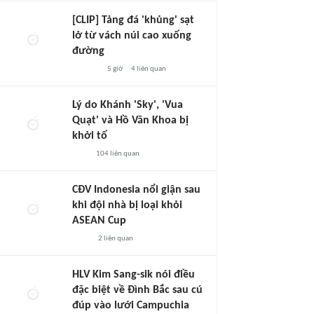
[CLIP] Tảng đá 'khủng' sạt
lở từ vách núi cao xuống
đường
5 giờ
4
liên quan
Lý do Khánh 'Sky', 'Vua
Quạt' và Hồ Văn Khoa bị
khởi tố
104
liên quan
CĐV Indonesia nổi giận sau
khi đội nhà bị loại khỏi
ASEAN Cup
2
liên quan
HLV Kim Sang-sik nói điều
đặc biệt về Đình Bắc sau cú
đúp vào lưới Campuchia