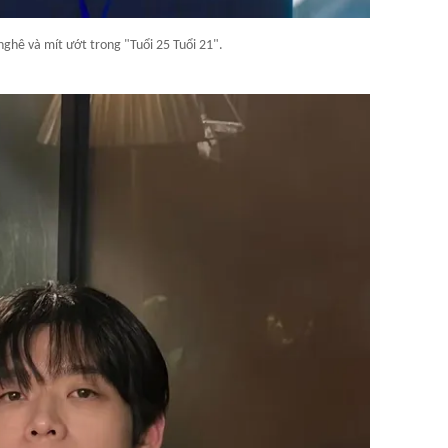
nghê và mít ướt trong "Tuổi 25 Tuổi 21".