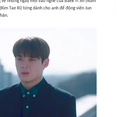
 vẻ những ngày mới vào nghề của Baek Yi Jin (Nam
 (Kim Tae Ri) từng dành cho anh để động viên Jun
thân.