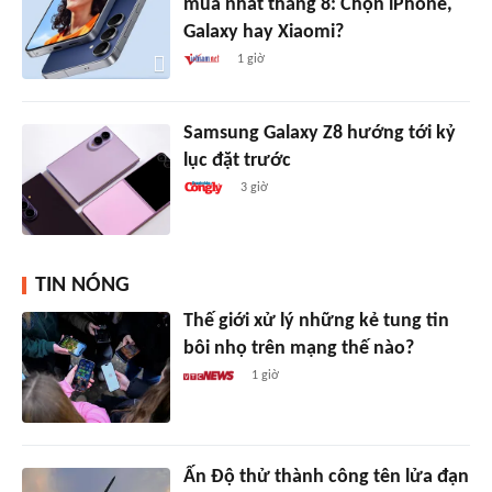
mua nhất tháng 8: Chọn iPhone,
Galaxy hay Xiaomi?
1 giờ
Samsung Galaxy Z8 hướng tới kỷ
lục đặt trước
3 giờ
TIN NÓNG
Thế giới xử lý những kẻ tung tin
bôi nhọ trên mạng thế nào?
1 giờ
Ấn Độ thử thành công tên lửa đạn