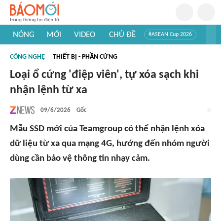
NÓNG
MỚI
VIDEO
CHỦ ĐỀ
#ASEAN Cup 2026
#Trí tuệ nhân tạo
#Mỹ - Iran
#Khám phá Việt Nam
CÔNG NGHỆ
THIẾT BỊ - PHẦN CỨNG
#Khám phá thế giới
Loại ổ cứng 'điệp viên', tự xóa sạch khi
nhận lệnh từ xa
09/6/2026
Gốc
Mẫu SSD mới của Teamgroup có thể nhận lệnh xóa
dữ liệu từ xa qua mạng 4G, hướng đến nhóm người
dùng cần bảo vệ thông tin nhạy cảm.