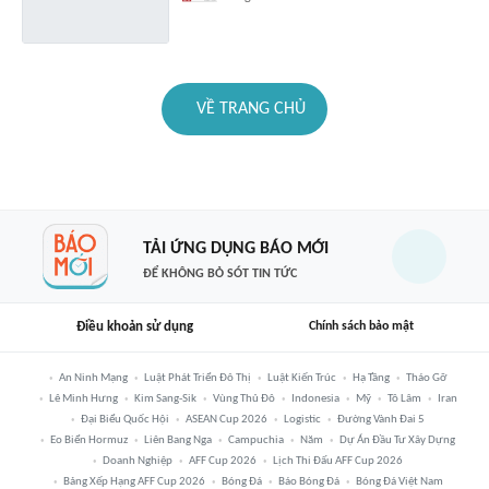
VỀ TRANG CHỦ
TẢI ỨNG DỤNG BÁO MỚI
ĐỂ KHÔNG BỎ SÓT TIN TỨC
Điều khoản sử dụng
Chính sách bảo mật
An Ninh Mạng
Luật Phát Triển Đô Thị
Luật Kiến Trúc
Hạ Tầng
Tháo Gỡ
Lê Minh Hưng
Kim Sang-Sik
Vùng Thủ Đô
Indonesia
Mỹ
Tô Lâm
Iran
Đại Biểu Quốc Hội
ASEAN Cup 2026
Logistic
Đường Vành Đai 5
Eo Biển Hormuz
Liên Bang Nga
Campuchia
Năm
Dự Án Đầu Tư Xây Dựng
Doanh Nghiệp
AFF Cup 2026
Lịch Thi Đấu AFF Cup 2026
Bảng Xếp Hạng AFF Cup 2026
Bóng Đá
Báo Bóng Đá
Bóng Đá Việt Nam