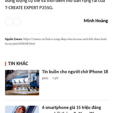
dung lượng cụ thể và thời điểm mở bán rộng rãi của
T-CREATE EXPERT P35SG.
Minh Hoàng
Nguồn
Znews
:
https://znews.vn/loai-o-cung-diep-vien-tu-xoa-sach-khi-nhan-lenh-
tu-xa-post1658108.html
TIN KHÁC
Tin buồn cho người chờ iPhone 18
1 giờ
6 smartphone giá 15 triệu đáng