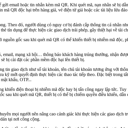
để gửi email hoặc tin nhắn kèm mã QR. Khi quét mã, nạn nhân sẽ bị dẫ
in mã QR độc hại trên hàng giả, vé điện tử giả hoặc các tài liệu lừa đ
ng. Theo đó, người dùng có nguy cơ bị đánh cắp thông tin cá nhân như 
ẻ tín dụng để thực hiện các giao dịch trái phép, gây thiệt hại về tài ch
rõ nguồn gốc sau khi quét mã QR có thể khiến thiết bị nhiễm mã độc, p
, email, mạng xã hội… thông báo khách hàng trúng thưởng, nhận được
sẽ bị cài đặt các phần mềm độc hại lên thiết bị.
 tin giao dịch như số tài khoản, tên chủ tài khoản tương ứng với thông
a kỹ mới quyết định thực hiện các thao tác tiếp theo. Đặc biệt trong t
p mật khẩu, OTP...
khiến điện thoại bị nhiễm mã độc hay bị tấn công ngay lập tức. Tuy nh
 sau khi quét mã QR, thiết bị có thể bị chiếm quyền điều khiển, dẫn đế
uyên mọi người nên nâng cao cảnh giác khi thực hiện các giao dịch t
dán tại nơi công cộng.