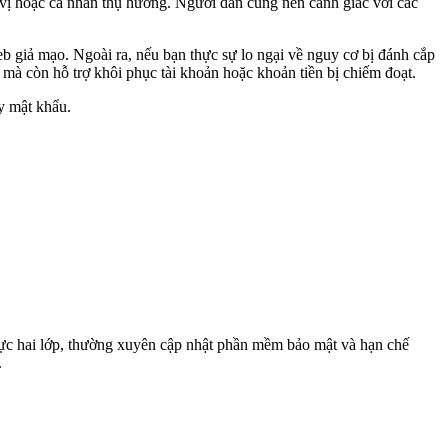
n vị hoặc cá nhân thụ hưởng. Người dân cũng nên cảnh giác với các
b giả mạo. Ngoài ra, nếu bạn thực sự lo ngại về nguy cơ bị đánh cắp
 mà còn hỗ trợ khôi phục tài khoản hoặc khoản tiền bị chiếm đoạt.
y mật khẩu.
hực hai lớp, thường xuyên cập nhật phần mềm bảo mật và hạn chế
.