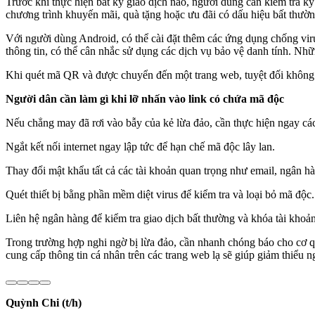
Trước khi thực hiện bất kỳ giao dịch nào, người dùng cần kiểm tra k
chương trình khuyến mãi, quà tặng hoặc ưu đãi có dấu hiệu bất thư
Với người dùng Android, có thể cài đặt thêm các ứng dụng chống viru
thông tin, có thể cân nhắc sử dụng các dịch vụ bảo vệ danh tính. Nhữ
Khi quét mã QR và được chuyển đến một trang web, tuyệt đối không 
Người dân cần làm gì khi lỡ nhấn vào link có chứa mã độc
Nếu chẳng may đã rơi vào bẫy của kẻ lừa đảo, cần thực hiện ngay các 
Ngắt kết nối internet ngay lập tức để hạn chế mã độc lây lan.
Thay đổi mật khẩu tất cả các tài khoản quan trọng như email, ngân hà
Quét thiết bị bằng phần mềm diệt virus để kiểm tra và loại bỏ mã độc.
Liên hệ ngân hàng để kiểm tra giao dịch bất thường và khóa tài khoả
Trong trường hợp nghi ngờ bị lừa đảo, cần nhanh chóng báo cho cơ q
cung cấp thông tin cá nhân trên các trang web lạ sẽ giúp giảm thiểu n
Quỳnh Chi (t/h)