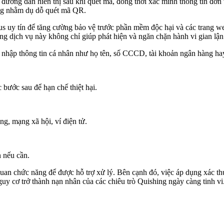
ỹ đường dẫn hiển thị sau khi quét mã, đồng thời xác minh thông tin đơ
ờng nhằm dụ dỗ quét mã QR.
s uy tín để tăng cường bảo vệ trước phần mềm độc hại và các trang we
ng dịch vụ này không chỉ giúp phát hiện và ngăn chặn hành vi gian lận
nhập thông tin cá nhân như họ tên, số CCCD, tài khoản ngân hàng ha
bước sau để hạn chế thiệt hại.
ng, mạng xã hội, ví điện tử.
n nếu cần.
uan chức năng để được hỗ trợ xử lý. Bên cạnh đó, việc áp dụng xác t
guy cơ trở thành nạn nhân của các chiêu trò Quishing ngày càng tinh vi