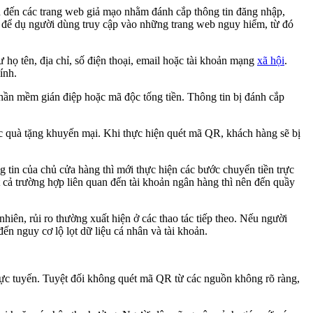
n đến các trang web giả mạo nhằm đánh cắp thông tin đăng nhập,
ảo để dụ người dùng truy cập vào những trang web nguy hiểm, từ đó
họ tên, địa chỉ, số điện thoại, email hoặc tài khoản mạng
xã hội
.
ính.
hần mềm gián điệp hoặc mã độc tống tiền. Thông tin bị đánh cắp
 quà tặng khuyến mại. Khi thực hiện quét mã QR, khách hàng sẽ bị
 tin của chủ cửa hàng thì mới thực hiện các bước chuyển tiền trực
ất cả trường hợp liên quan đến tài khoản ngân hàng thì nên đến quầy
iên, rủi ro thường xuất hiện ở các thao tác tiếp theo. Nếu người
n nguy cơ lộ lọt dữ liệu cá nhân và tài khoản.
rực tuyến. Tuyệt đối không quét mã QR từ các nguồn không rõ ràng,