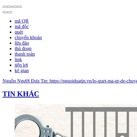
mã QR
mã độc
quét
chuyển khoản
lừa đảo
thủ đoạn
thanh toán
link
tiện lợi
kẻ gian
Nguồn
Người Đưa Tin
:
https://nguoiduatin.vn/lo-quet-ma-qr-de-c
TIN KHÁC