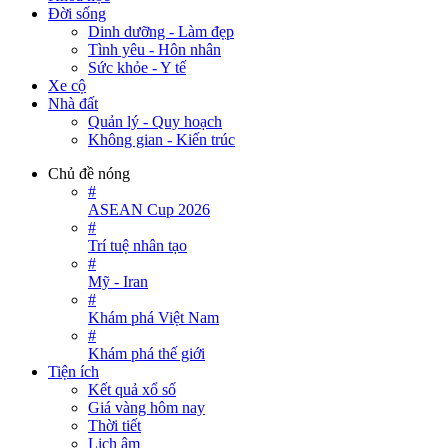
Đời sống
Dinh dưỡng - Làm đẹp
Tình yêu - Hôn nhân
Sức khỏe - Y tế
Xe cộ
Nhà đất
Quản lý - Quy hoạch
Không gian - Kiến trúc
Chủ đề nóng
#
ASEAN Cup 2026
#
Trí tuệ nhân tạo
#
Mỹ - Iran
#
Khám phá Việt Nam
#
Khám phá thế giới
Tiện ích
Kết quả xổ số
Giá vàng hôm nay
Thời tiết
Lịch âm