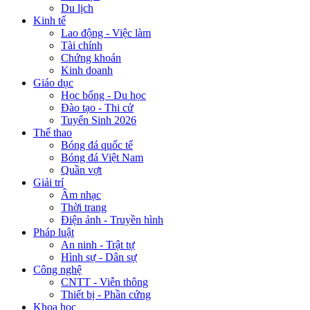
Du lịch
Kinh tế
Lao động - Việc làm
Tài chính
Chứng khoán
Kinh doanh
Giáo dục
Học bổng - Du học
Đào tạo - Thi cử
Tuyển Sinh 2026
Thể thao
Bóng đá quốc tế
Bóng đá Việt Nam
Quần vợt
Giải trí
Âm nhạc
Thời trang
Điện ảnh - Truyền hình
Pháp luật
An ninh - Trật tự
Hình sự - Dân sự
Công nghệ
CNTT - Viễn thông
Thiết bị - Phần cứng
Khoa học