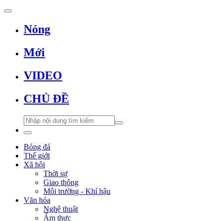
Nóng
Mới
VIDEO
CHỦ ĐỀ
Bóng đá
Thế giới
Xã hội
Thời sự
Giao thông
Môi trường - Khí hậu
Văn hóa
Nghệ thuật
Ẩm thực