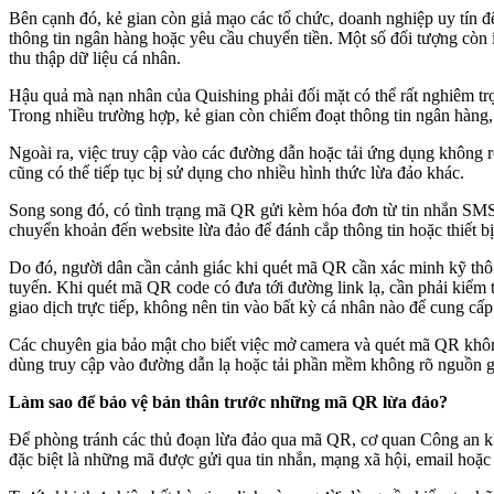
Bên cạnh đó, kẻ gian còn giả mạo các tổ chức, doanh nghiệp uy tín 
thông tin ngân hàng hoặc yêu cầu chuyển tiền. Một số đối tượng còn 
thu thập dữ liệu cá nhân.
Hậu quả mà nạn nhân của Quishing phải đối mặt có thể rất nghiêm trọ
Trong nhiều trường hợp, kẻ gian còn chiếm đoạt thông tin ngân hàng, th
Ngoài ra, việc truy cập vào các đường dẫn hoặc tải ứng dụng không 
cũng có thể tiếp tục bị sử dụng cho nhiều hình thức lừa đảo khác.
Song song đó, có tình trạng mã QR gửi kèm hóa đơn từ tin nhắn SMS
chuyển khoản đến website lừa đảo để đánh cắp thông tin hoặc thiết bị 
Do đó, người dân cần cảnh giác khi quét mã QR cần xác minh kỹ thông
tuyến. Khi quét mã QR code có đưa tới đường link lạ, cần phải kiểm tr
giao dịch trực tiếp, không nên tin vào bất kỳ cá nhân nào để cung cấ
Các chuyên gia bảo mật cho biết việc mở camera và quét mã QR không 
dùng truy cập vào đường dẫn lạ hoặc tải phần mềm không rõ nguồn gốc
Làm sao để bảo vệ bản thân trước những mã QR lừa đảo?
Để phòng tránh các thủ đoạn lừa đảo qua mã QR, cơ quan Công an kh
đặc biệt là những mã được gửi qua tin nhắn, mạng xã hội, email hoặc 