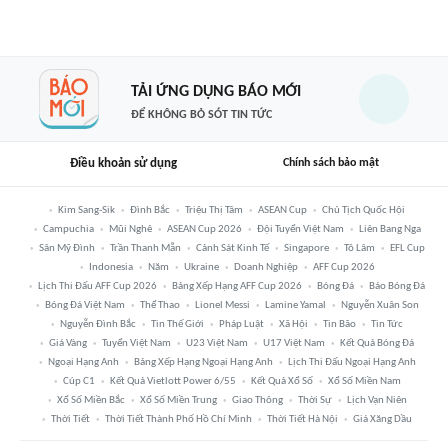
TẢI ỨNG DỤNG BÁO MỚI
ĐỂ KHÔNG BỎ SÓT TIN TỨC
Điều khoản sử dụng
Chính sách bảo mật
Kim Sang-Sik
Đình Bắc
Triệu Thị Tâm
ASEAN Cup
Chủ Tịch Quốc Hội
Campuchia
Mũi Nghê
ASEAN Cup 2026
Đội Tuyển Việt Nam
Liên Bang Nga
Sân Mỹ Đình
Trần Thanh Mẫn
Cảnh Sát Kinh Tế
Singapore
Tô Lâm
EFL Cup
Indonesia
Năm
Ukraine
Doanh Nghiệp
AFF Cup 2026
Lịch Thi Đấu AFF Cup 2026
Bảng Xếp Hạng AFF Cup 2026
Bóng Đá
Báo Bóng Đá
Bóng Đá Việt Nam
Thể Thao
Lionel Messi
Lamine Yamal
Nguyễn Xuân Son
Nguyễn Đình Bắc
Tin Thế Giới
Pháp Luật
Xã Hội
Tin Bão
Tin Tức
Giá Vàng
Tuyển Việt Nam
U23 Việt Nam
U17 Việt Nam
Kết Quả Bóng Đá
Ngoại Hạng Anh
Bảng Xếp Hạng Ngoại Hạng Anh
Lịch Thi Đấu Ngoại Hạng Anh
Cúp C1
Kết Quả Vietlott Power 6/55
Kết Quả Xổ Số
Xổ Số Miền Nam
Xổ Số Miền Bắc
Xổ Số Miền Trung
Giao Thông
Thời Sự
Lịch Vạn Niên
Thời Tiết
Thời Tiết Thành Phố Hồ Chí Minh
Thời Tiết Hà Nội
Giá Xăng Dầu