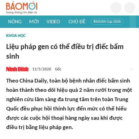
NÓNG
MỚI
VIDEO
CHỦ ĐỀ
#ASEAN Cup 2026
#Trí tuệ nhân tạo
#Mỹ - Iran
#Khám phá Việt Nam
KHOA HỌC
#Khám phá thế giới
Liệu pháp gen có thể điều trị điếc bẩm
sinh
11/5/2026
Gốc
Theo China Daily, toàn bộ bệnh nhân điếc bẩm sinh
hoàn thành theo dõi hiệu quả 2 năm rưỡi trong một
nghiên cứu lâm sàng đa trung tâm trên toàn Trung
Quốc đều phục hồi thính lực đến mức có thể hiểu
được các cuộc hội thoại hàng ngày sau khi được
điều trị bằng liệu pháp gen.