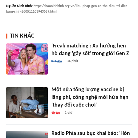
Nguồn
Ninh Bình
:
https://baoninhbinh.org.vn/lieu-phap-gen-co-the-dieu-tri-diec-
bam-sinh-260511103943659.html
TIN KHÁC
'Freak matching': Xu hướng hẹn
hò đang 'gây sốt' trong giới Gen Z
34 phút
Một nửa tổng lượng vaccine bị
lãng phí, công nghệ mới hứa hẹn
'thay đổi cuộc chơi'
1 giờ
Radio Phía sau bục khai báo: 'Hòn