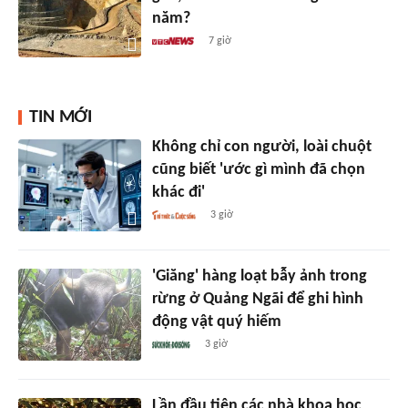
năm?
7 giờ
TIN MỚI
Không chỉ con người, loài chuột
cũng biết 'ước gì mình đã chọn
khác đi'
3 giờ
'Giăng' hàng loạt bẫy ảnh trong
rừng ở Quảng Ngãi để ghi hình
động vật quý hiếm
3 giờ
Lần đầu tiên các nhà khoa học