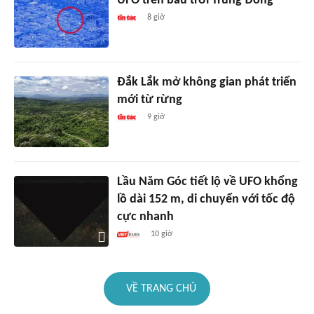
UFO trên bầu trời Trung Đông
8 giờ
Đắk Lắk mở không gian phát triển
mới từ rừng
9 giờ
Lầu Năm Góc tiết lộ về UFO khổng
lồ dài 152 m, di chuyển với tốc độ
cực nhanh
10 giờ
VỀ TRANG CHỦ