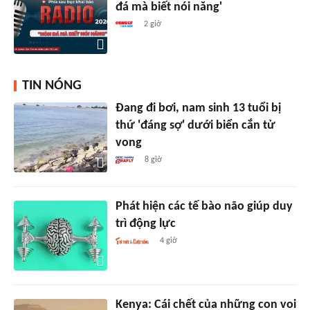
đá mà biết nói năng'
2 giờ
TIN NÓNG
Đang đi bơi, nam sinh 13 tuổi bị
thứ 'đáng sợ' dưới biển cắn tử
vong
8 giờ
Phát hiện các tế bào não giúp duy
trì động lực
4 giờ
Kenya: Cái chết của những con voi