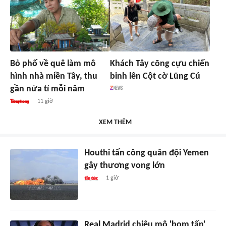
Bỏ phố về quê làm mô
Khách Tây cõng cựu chiến
hình nhà miền Tây, thu
binh lên Cột cờ Lũng Cú
gần nửa tỉ mỗi năm
11 giờ
XEM THÊM
Houthi tấn công quân đội Yemen
gây thương vong lớn
1 giờ
Real Madrid chiêu mộ 'bom tấn'