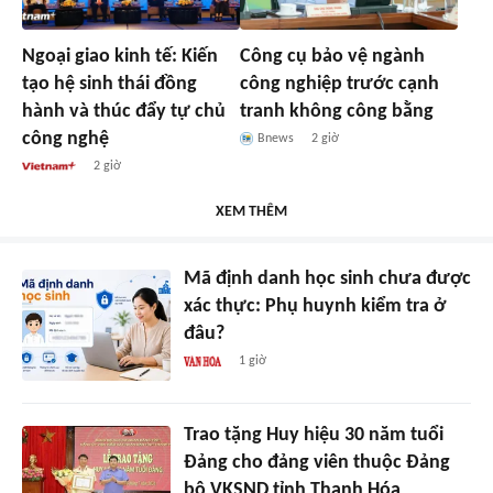
Ngoại giao kinh tế: Kiến
Công cụ bảo vệ ngành
tạo hệ sinh thái đồng
công nghiệp trước cạnh
hành và thúc đẩy tự chủ
tranh không công bằng
công nghệ
Bnews
2 giờ
2 giờ
XEM THÊM
Mã định danh học sinh chưa được
xác thực: Phụ huynh kiểm tra ở
đâu?
1 giờ
Trao tặng Huy hiệu 30 năm tuổi
Đảng cho đảng viên thuộc Đảng
bộ VKSND tỉnh Thanh Hóa