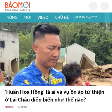
NÓNG
MỚI
VIDEO
CHỦ ĐỀ
#ASEAN Cup 2026
#Trí tuệ nhân tạo
#Mỹ - Iran
#Khám phá Việt Nam
#Khám phá thế giới
'Huấn Hoa Hồng' là ai và vụ ồn ào từ thiện
ở Lai Châu diễn biến như thế nào?
21 phút