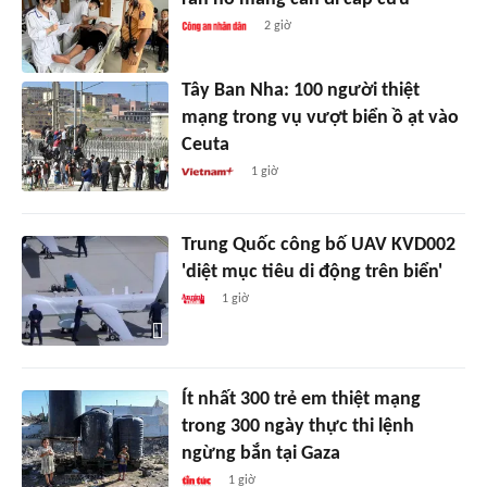
2 giờ
Tây Ban Nha: 100 người thiệt
mạng trong vụ vượt biển ồ ạt vào
Ceuta
1 giờ
Trung Quốc công bố UAV KVD002
'diệt mục tiêu di động trên biển'
1 giờ
Ít nhất 300 trẻ em thiệt mạng
trong 300 ngày thực thi lệnh
ngừng bắn tại Gaza
1 giờ