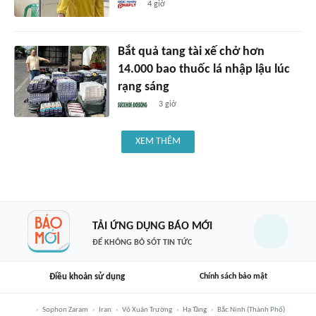
4 giờ
Bắt quả tang tài xế chở hơn
14.000 bao thuốc lá nhập lậu lúc
rạng sáng
3 giờ
XEM THÊM
TẢI ỨNG DỤNG BÁO MỚI
ĐỂ KHÔNG BỎ SÓT TIN TỨC
Điều khoản sử dụng
Chính sách bảo mật
Sophon Zaram
Iran
Võ Xuân Trường
Hạ Tầng
Bắc Ninh (thành Phố)