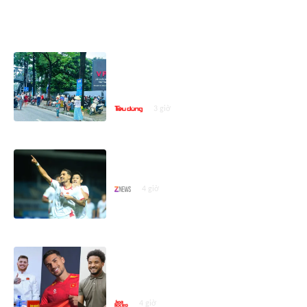
ASEAN CUP 2026
Vé trận Việt Nam - Campuchia hút
khách: Hàng dài người chờ mua,
giá vé 'cò' chênh tới 100.000 đồng
3 giờ
Malaysia không còn đáng lo nếu
gặp lại tại bán kết
4 giờ
Ai là người đặt tên tiếng Việt cho
các cầu thủ nhập tịch của đội
tuyển Việt Nam?
4 giờ