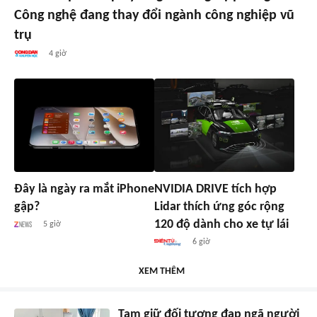
Công nghệ đang thay đổi ngành công nghiệp vũ
trụ
4 giờ
Đây là ngày ra mắt iPhone
NVIDIA DRIVE tích hợp
gập?
Lidar thích ứng góc rộng
120 độ dành cho xe tự lái
5 giờ
6 giờ
XEM THÊM
Tạm giữ đối tượng đạp ngã người