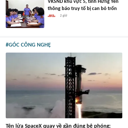
VKSND khu vực 5, tỉnh Hưng Yên
thông báo truy tố bị can bỏ trốn
2 giờ
GÓC CÔNG NGHỆ
Tên lửa SpaceX quay về gần đúng bệ phóng: