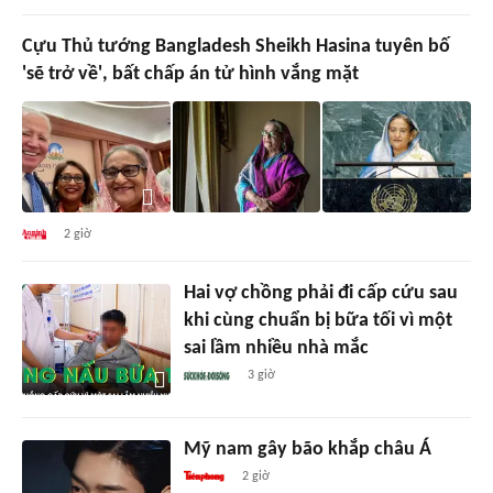
Cựu Thủ tướng Bangladesh Sheikh Hasina tuyên bố
'sẽ trở về', bất chấp án tử hình vắng mặt
2 giờ
Hai vợ chồng phải đi cấp cứu sau
khi cùng chuẩn bị bữa tối vì một
sai lầm nhiều nhà mắc
3 giờ
Mỹ nam gây bão khắp châu Á
2 giờ