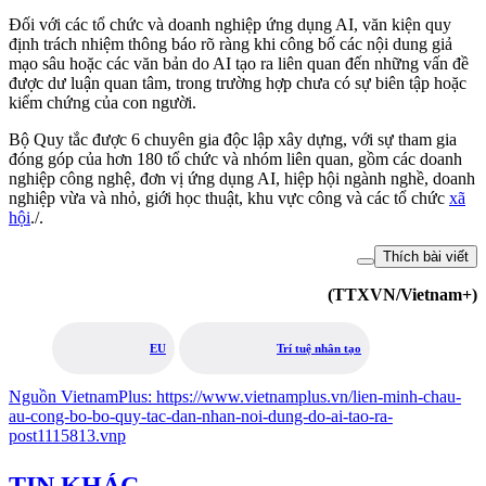
Đối với các tổ chức và doanh nghiệp ứng dụng AI, văn kiện quy
định trách nhiệm thông báo rõ ràng khi công bố các nội dung giả
mạo sâu hoặc các văn bản do AI tạo ra liên quan đến những vấn đề
được dư luận quan tâm, trong trường hợp chưa có sự biên tập hoặc
kiểm chứng của con người.
Bộ Quy tắc được 6 chuyên gia độc lập xây dựng, với sự tham gia
đóng góp của hơn 180 tổ chức và nhóm liên quan, gồm các doanh
nghiệp công nghệ, đơn vị ứng dụng AI, hiệp hội ngành nghề, doanh
nghiệp vừa và nhỏ, giới học thuật, khu vực công và các tổ chức
xã
hội
./.
Thích bài viết
(TTXVN/Vietnam+)
EU
Trí tuệ nhân tạo
Nguồn
VietnamPlus
:
https://www.vietnamplus.vn/lien-minh-chau-
au-cong-bo-bo-quy-tac-dan-nhan-noi-dung-do-ai-tao-ra-
post1115813.vnp
TIN KHÁC