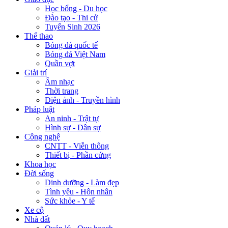
Học bổng - Du học
Đào tạo - Thi cử
Tuyển Sinh 2026
Thể thao
Bóng đá quốc tế
Bóng đá Việt Nam
Quần vợt
Giải trí
Âm nhạc
Thời trang
Điện ảnh - Truyền hình
Pháp luật
An ninh - Trật tự
Hình sự - Dân sự
Công nghệ
CNTT - Viễn thông
Thiết bị - Phần cứng
Khoa học
Đời sống
Dinh dưỡng - Làm đẹp
Tình yêu - Hôn nhân
Sức khỏe - Y tế
Xe cộ
Nhà đất