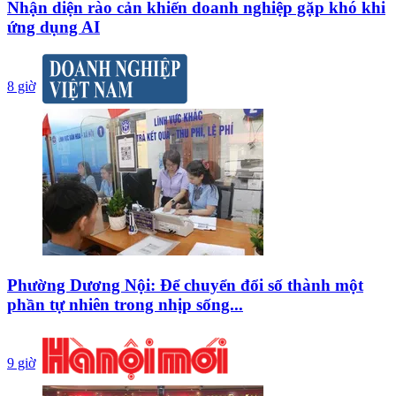
Nhận diện rào cản khiến doanh nghiệp gặp khó khi
ứng dụng AI
8 giờ
Phường Dương Nội: Để chuyển đổi số thành một
phần tự nhiên trong nhịp sống...
9 giờ