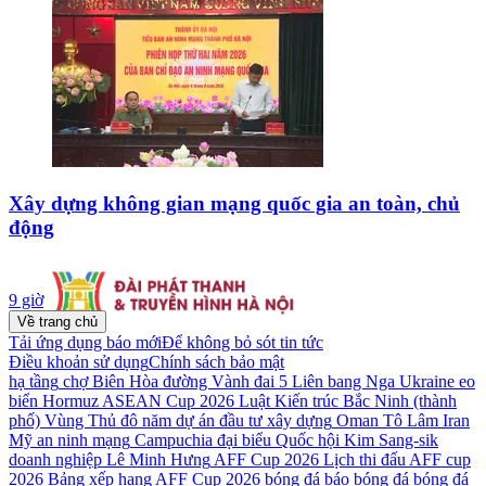
Xây dựng không gian mạng quốc gia an toàn, chủ
động
9 giờ
Về trang chủ
Tải ứng dụng báo mới
Để không bỏ sót tin tức
Điều khoản sử dụng
Chính sách bảo mật
hạ tầng
chợ Biên Hòa
đường Vành đai 5
Liên bang Nga
Ukraine
eo
biển Hormuz
ASEAN Cup 2026
Luật Kiến trúc
Bắc Ninh (thành
phố)
Vùng Thủ đô
năm
dự án đầu tư xây dựng
Oman
Tô Lâm
Iran
Mỹ
an ninh mạng
Campuchia
đại biểu Quốc hội
Kim Sang-sik
doanh nghiệp
Lê Minh Hưng
AFF Cup 2026
Lịch thi đấu AFF cup
2026
Bảng xếp hạng AFF Cup 2026
bóng đá
báo bóng đá
bóng đá