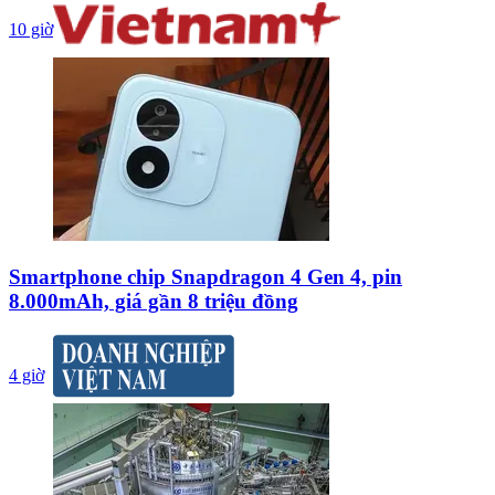
10 giờ
Smartphone chip Snapdragon 4 Gen 4, pin
8.000mAh, giá gần 8 triệu đồng
4 giờ