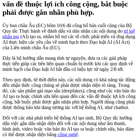
vấn đề thuộc lợi ích công cộng, bắt buộc
phải được gắn nhãn phù hợp.
Ủy ban châu Âu (EC) hôm 10/6 đã công bố bản cuối cùng của Bộ
Quy tắc Thực hành về đánh dấu và dán nhãn các nội dung do
trí tuệ
nhân tạo
(AI) tạo ra, nhằm hỗ trợ các tổ chức phát triển và ứng dụng
AI thực hiện các yêu cầu về minh bạch theo Đạo luật AI (AI Act)
của Liên minh châu Âu (EU).
Đây là bộ hướng dẫn mang tính tự nguyện, đưa ra các giải pháp
thực tiễn giúp các bên liên quan chuẩn bị trước khi các quy định về
minh bạch của Đạo luật AI bắt đầu có hiệu lực từ ngày 2/8 tới.
Theo quy định, từ thời điểm này, các nội dung có khả năng tác động
đến nhận thức công chúng sẽ phải được nhận diện rõ ràng. Trong
đó, các sản phẩm giả mạo sâu (deepfakes), cũng như các văn bản do
AI tạo ra hoặc chỉnh sửa liên quan đến các vấn đề thuộc lợi ích công
cộng, bắt buộc phải được gắn nhãn phù hợp. Người dùng cũng phải
được thông báo khi đang tương tác với hệ thống AI, như chatbot.
Đối với các nhà phát triển hệ thống AI tạo sinh, Bộ Quy tắc hướng
dẫn việc gắn dấu nhận diện đối với các nội dung như âm thanh,
hình ảnh, video hoặc văn bản do AI tạo ra hoặc chỉnh sửa, bảo đảm
có thể được nhận diện bằng
công nghệ
.