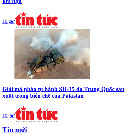
khí hậu
10 giờ
Giải mã pháo tự hành SH-15 do Trung Quốc sản
xuất trong biên chế của Pakistan
10 giờ
Tin mới