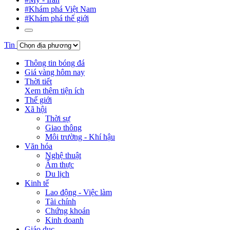
#Khám phá Việt Nam
#Khám phá thế giới
Tin
Thông tin bóng đá
Giá vàng hôm nay
Thời tiết
Xem thêm tiện ích
Thế giới
Xã hội
Thời sự
Giao thông
Môi trường - Khí hậu
Văn hóa
Nghệ thuật
Ẩm thực
Du lịch
Kinh tế
Lao động - Việc làm
Tài chính
Chứng khoán
Kinh doanh
Giáo dục