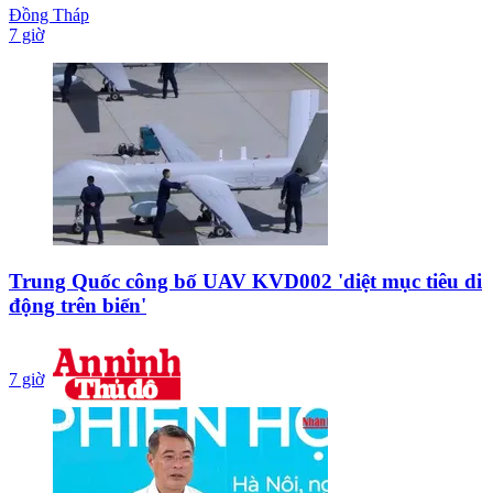
Đồng Tháp
7 giờ
Trung Quốc công bố UAV KVD002 'diệt mục tiêu di
động trên biển'
7 giờ