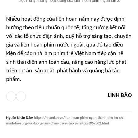
Một trong những hoạt động của Liên hoan phim ngắn lần 2.
Nhiều hoạt động của liên hoan năm nay được định
hướng theo tiêu chuẩn quốc tế, tăng cường kết nối
với các tổ chức điện ảnh, quỹ hỗ trợ sáng tạo, chuyên
gia và liên hoan phim nước ngoài, qua đó tạo điều
kiện để các nhà làm phim trẻ Việt Nam tiếp cận hệ
sinh thái điện ảnh toàn cầu, nâng cao năng lực phát
triển dự án, sản xuất, phát hành và quảng bá tác
phẩm.
LINH BẢO
Nguồn
Nhân Dân
:
https://nhandan.vn/lien-hoan-phim-ngan-thanh-pho-ho-chi-
minh-bo-sung-luc-luong-lam-phim-trong-tuong-lai-post967502.html