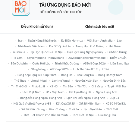
TẢI ỨNG DỤNG BÁO MỚI
ĐỂ KHÔNG BỎ SÓT TIN TỨC
Điều khoản sử dụng
Chính sách bảo mật
Iran
Ngân Hàng Nhà Nước
Eo Biển Hormuz
Việt Nam-Australia
Lào
Nhà Nước Việt Nam
Đại Sứ Quán Lào
Trung Học Phổ Thông
Hai Nước
Australia
Đại Học Quốc Gia Hà Nội
Đại Học Công Nghệ Sydney
Lê Minh Hưng
Tô Lâm
Saysomphone Phomvihane
Xaysomphone Phomvihane
Điểm Chuẩn
Bão Dolphin
Quốc Hội Lào
Trịnh Khắc Cường
ASEAN Cup 2026
Liên Bang Nga
Nắng Nóng
AFF Cup 2026
Lịch Thi Đấu AFF Cup 2026
Bảng Xếp Hạng AFF Cup 2026
Bóng Đá
Báo Bóng Đá
Bóng Đá Việt Nam
Thể Thao
Lionel Messi
Lamine Yamal
Nguyễn Xuân Son
Nguyễn Đình Bắc
Tin Thế Giới
Pháp Luật
Xã Hội
Tin Bão
Tin Tức
Giá Vàng
Tuyển Việt Nam
U23 Việt Nam
U17 Việt Nam
Kết Quả Bóng Đá
Ngoại Hạng Anh
Bảng Xếp Hạng Ngoại Hạng Anh
Lịch Thi Đấu Ngoại Hạng Anh
Cúp C1
Kết Quả Vietlott Power 6/55
Kết Quả Xổ Số
Xổ Số Miền Nam
Xổ Số Miền Bắc
Xổ Số Miền Trung
Giao Thông
Thời Sự
Lịch Vạn Niên
Thời Tiết
Thời Tiết Thành Phố Hồ Chí Minh
Thời Tiết Hà Nội
Giá Xăng Dầu