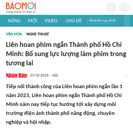
NÓNG
MỚI
VIDEO
CHỦ ĐỀ
#ASEAN Cup 2026
#Tuyển sinh đại học 2026
#Trí tuệ nhân tạo
#Mỹ - Iran
VĂN HÓA
NGHỆ THUẬT
#Khám phá Việt Nam
#Khám phá thế giới
Liên hoan phim ngắn Thành phố Hồ Chí
Minh: Bổ sung lực lượng làm phim trong
tương lai
07/6/2026
Gốc
Tiếp nối thành công của Liên hoan phim ngắn lần 1
năm 2023, Liên hoan phim ngắn Thành phố Hồ Chí
Minh năm nay tiếp tục hướng tới xây dựng môi
trường điện ảnh thành phố năng động, chuyên
nghiệp và hội nhập.