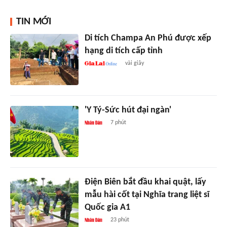
TIN MỚI
Di tích Champa An Phú được xếp
hạng di tích cấp tỉnh
vài giây
'Y Tý-Sức hút đại ngàn'
7 phút
Điện Biên bắt đầu khai quật, lấy
mẫu hài cốt tại Nghĩa trang liệt sĩ
Quốc gia A1
23 phút