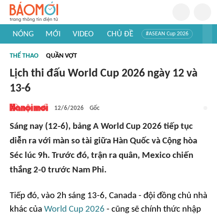
NÓNG
MỚI
VIDEO
CHỦ ĐỀ
#ASEAN Cup 2026
#Trí tuệ nhân tạo
#Mỹ - Iran
#Khám phá Việt Nam
THỂ THAO
QUẦN VỢT
#Khám phá thế giới
Lịch thi đấu World Cup 2026 ngày 12 và
13-6
12/6/2026
Gốc
Sáng nay (12-6), bảng A World Cup 2026 tiếp tục
diễn ra với màn so tài giữa Hàn Quốc và Cộng hòa
Séc lúc 9h. Trước đó, trận ra quân, Mexico chiến
thắng 2-0 trước Nam Phi.
Tiếp đó, vào 2h sáng 13-6, Canada - đội đồng chủ nhà
khác của
World Cup 2026
- cũng sẽ chính thức nhập