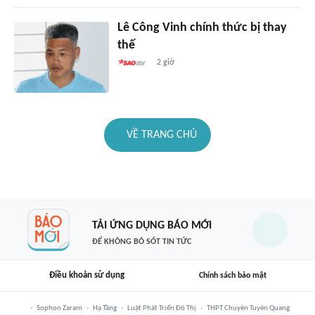
Lê Công Vinh chính thức bị thay
thế
2 giờ
VỀ TRANG CHỦ
TẢI ỨNG DỤNG BÁO MỚI
ĐỂ KHÔNG BỎ SÓT TIN TỨC
Điều khoản sử dụng
Chính sách bảo mật
Sophon Zaram
Hạ Tầng
Luật Phát Triển Đô Thị
THPT Chuyên Tuyên Quang