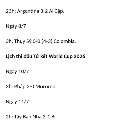
23h: Argentina 3-2 Ai Cập.
Ngày 8/7
3h: Thụy Sỹ 0-0 (4-3) Colombia.
Lịch thi đấu Tứ kết World Cup 2026
Ngày 10/7
3h: Pháp 2-0 Morocco.
Ngày 11/7
2h: Tây Ban Nha 2-1 Bỉ.