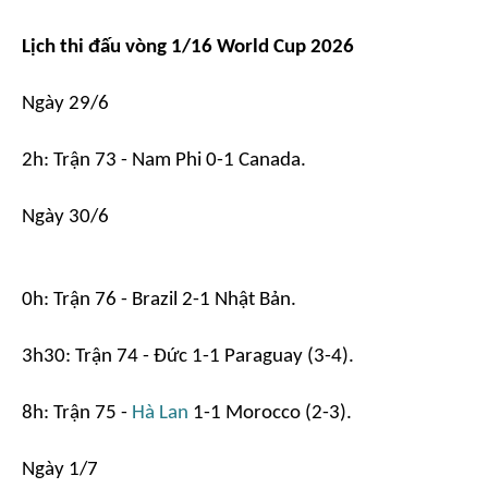
Lịch thi đấu vòng 1/16 World Cup 2026
Ngày 29/6
2h: Trận 73 - Nam Phi 0-1 Canada.
Ngày 30/6
0h: Trận 76 - Brazil 2-1 Nhật Bản.
3h30: Trận 74 - Đức 1-1 Paraguay (3-4).
8h: Trận 75 -
Hà Lan
1-1 Morocco (2-3).
Ngày 1/7