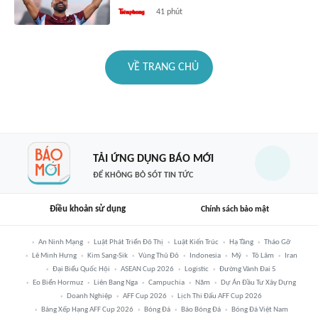
41 phút
VỀ TRANG CHỦ
TẢI ỨNG DỤNG BÁO MỚI
ĐỂ KHÔNG BỎ SÓT TIN TỨC
Điều khoản sử dụng
Chính sách bảo mật
An Ninh Mạng
Luật Phát Triển Đô Thị
Luật Kiến Trúc
Hạ Tầng
Tháo Gỡ
Lê Minh Hưng
Kim Sang-Sik
Vùng Thủ Đô
Indonesia
Mỹ
Tô Lâm
Iran
Đại Biểu Quốc Hội
ASEAN Cup 2026
Logistic
Đường Vành Đai 5
Eo Biển Hormuz
Liên Bang Nga
Campuchia
Năm
Dự Án Đầu Tư Xây Dựng
Doanh Nghiệp
AFF Cup 2026
Lịch Thi Đấu AFF Cup 2026
Bảng Xếp Hạng AFF Cup 2026
Bóng Đá
Báo Bóng Đá
Bóng Đá Việt Nam