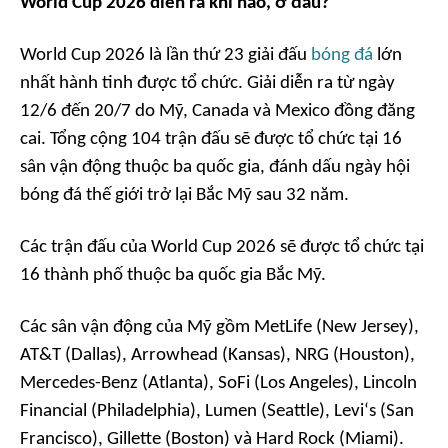
World Cup 2026 diễn ra khi nào, ở đâu?
World Cup 2026 là lần thứ 23 giải đấu
bóng đá
lớn
nhất hành tinh được tổ chức. Giải diễn ra từ ngày
12/6 đến 20/7 do Mỹ, Canada và Mexico đồng đăng
cai. Tổng cộng 104 trận đấu sẽ được tổ chức tại 16
sân vận động thuộc ba quốc gia, đánh dấu ngày hội
bóng đá thế giới trở lại Bắc Mỹ sau 32 năm.
Các trận đấu của World Cup 2026 sẽ được tổ chức tại
16 thành phố thuộc ba quốc gia Bắc Mỹ.
Các sân vận động của Mỹ gồm MetLife (New Jersey),
AT&T (Dallas), Arrowhead (Kansas), NRG (Houston),
Mercedes-Benz (Atlanta), SoFi (Los Angeles), Lincoln
Financial (Philadelphia), Lumen (Seattle), Levi‘s (San
Francisco), Gillette (Boston) và Hard Rock (Miami).