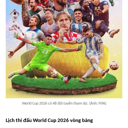
World Cup 2026 có 48 đội tuyển tham dự. (Ảnh: FIFA)
Lịch thi đấu World Cup 2026
vòng bảng