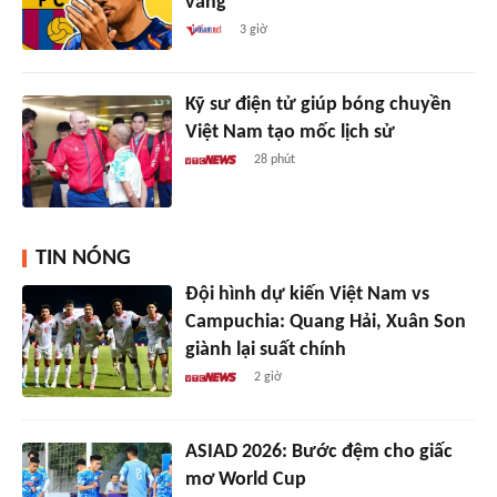
váng
3 giờ
Kỹ sư điện tử giúp bóng chuyền
Việt Nam tạo mốc lịch sử
28 phút
TIN NÓNG
Đội hình dự kiến Việt Nam vs
Campuchia: Quang Hải, Xuân Son
giành lại suất chính
2 giờ
ASIAD 2026: Bước đệm cho giấc
mơ World Cup