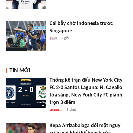
Cái bẫy chờ Indonesia trước
Singapore
2 giờ
TIN MỚI
Thống kê trận đấu New York City
FC 2-0 Santos Laguna: N. Cavallo
tỏa sáng, New York City FC giành
trọn 3 điểm
5 phút
Kepa Arrizabalaga đối mặt nguy