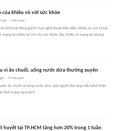
ch của khiêu vũ với sức khỏe
9 giờ
1
liên quan
là một hoạt động giải trí hay nghệ thuật biểu diễn, khiêu vũ còn là bài
c mang lại nhiều lợi ích cho sức khỏe. Vậy, khiêu vũ mang lại những
u vì ăn chuối, uống nước dừa thường xuyên
 giờ
73
liên quan
yên ăn chuối và uống nước dừa, một người đàn ông mắc bệnh thận
o tình trạng nguy kịch.
ất huyết tại TP.HCM tăng hơn 20% trong 1 tuần