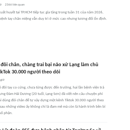
iờ
2366
liên quan
xuất huyết tại TP.HCM tiếp tục gia tăng trong tuần 31 của năm 2026,
 bệnh tay chân miệng vẫn duy trì ở mức cao nhưng tương đối ổn định.
 đôi chân, chàng trai bại não xứ Lạng làm chủ
ikTok 30.000 người theo dõi
 giờ
i đôi tay co cứng, chưa từng được đến trường, hai lần bệnh viện trả
hưng Đàm Hải Dương (20 tuổi, Lạng Sơn) đã viết nên câu chuyện phi
i dùng đôi chân để tự xây dựng một kênh Tiktok 30.000 người theo
 sau những video ấy không chỉ là đam mê mà còn là hành trình bền bỉ
số phận.