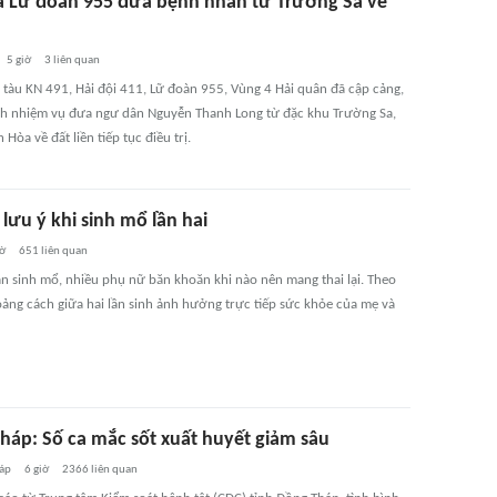
a Lữ đoàn 955 đưa bệnh nhân từ Trường Sa về
5 giờ
3
liên quan
, tàu KN 491, Hải đội 411, Lữ đoàn 955, Vùng 4 Hải quân đã cập cảng,
h nhiệm vụ đưa ngư dân Nguyễn Thanh Long từ đặc khu Trường Sa,
 Hòa về đất liền tiếp tục điều trị.
lưu ý khi sinh mổ lần hai
iờ
651
liên quan
ần sinh mổ, nhiều phụ nữ băn khoăn khi nào nên mang thai lại. Theo
oảng cách giữa hai lần sinh ảnh hưởng trực tiếp sức khỏe của mẹ và
háp: Số ca mắc sốt xuất huyết giảm sâu
áp
6 giờ
2366
liên quan