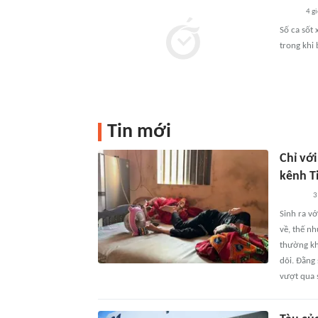
4 g
Số ca sốt 
trong khi
Tin mới
Chỉ với
kênh T
3
Sinh ra vớ
về, thế n
thường kh
dõi. Đằng
vượt qua 