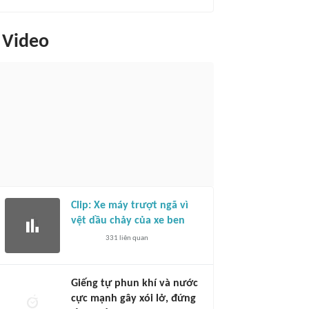
Video
Clip: Xe máy trượt ngã vì
vệt dầu chảy của xe ben
331
liên quan
Giếng tự phun khí và nước
cực mạnh gây xói lở, đứng