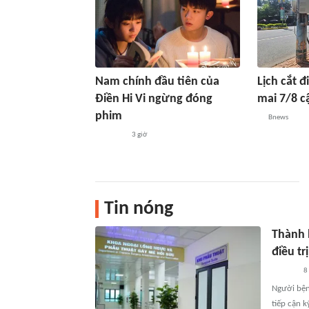
Nam chính đầu tiên của
Lịch cắt 
Điền Hi Vi ngừng đóng
mai 7/8 c
phim
Bnews
3 giờ
Tin nóng
Thành 
điều tr
8
Người bện
tiếp cận k