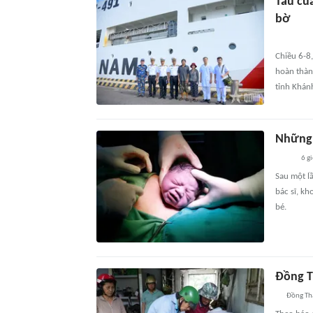
Tàu củ
bờ
Chiều 6-8
hoàn thàn
tỉnh Khánh
Những 
6 g
Sau một l
bác sĩ, kh
bé.
Đồng T
Đồng Th