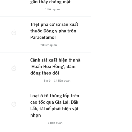
gần thấy chóng mặt
1
liên quan
Triệt phá cơ sở sản xuất
thuốc Đông y pha trộn
Paracetamol
20
liên quan
Cảnh sát xuất hiện ở nhà
'Huấn Hoa Hồng', đám
đông theo dõi
8 giờ
14
liên quan
Loạt ô tô thủng lốp trên
cao tốc qua Gia Lai, Đắk
Lắk, tài xế phát hiện vật
nhọn
8
liên quan