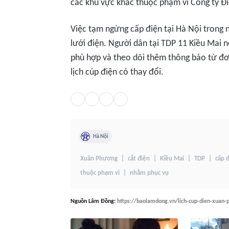
các khu vực khác thuộc phạm vi Công ty Đ
Việc tạm ngừng cấp điện tại Hà Nội trong 
lưới điện. Người dân tại TDP 11 Kiều Mai n
phù hợp và theo dõi thêm thông báo từ đơn
lịch cúp điện có thay đổi.
Hà Nội
Xuân Phương
cắt điện
Kiều Mai
TDP
cấp 
thuộc phạm vi
nhằm phục vụ
Nguồn
Lâm Đồng
:
https://baolamdong.vn/lich-cup-dien-xuan