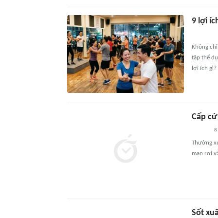
9 lợi í
Không chỉ 
tập thể dụ
lợi ích gì?
Cấp cứ
8
Thường xu
mạn rơi và
Sốt xu