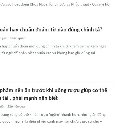
ưa vào hoạt động Khoa Ngoại lồng ngực và Phẫu thuật - Gây mê hồi
oán hay chuẩn đoán: Từ nào đúng chính tả?
0 giờ
3
liên quan
 hay chuẩn đoán mới đúng chính tả khi đi khám bệnh? Xem ngay
 từ ngữ để phân biệt chuẩn xác và không bao giờ dùng sai.
 phẩm nên ăn trước khi uống rượu giúp cơ thể
 tải', phái mạnh nên biết
giờ
226
liên quan
 bụng rỗng có thể khiến rượu 'ngấm' nhanh hơn, nhưng ăn đúng
c cuộc nhậu lại là điều nhiều cánh mày râu chưa thực sự chú ý