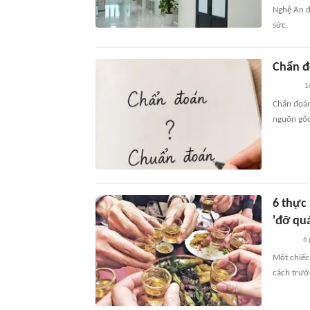
Nghệ An đ
sức.
Chẩn đ
1
Chẩn đoán
nguồn gốc
6 thực
'đỡ quá
6 
Một chiếc
cách trướ