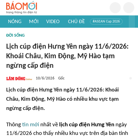
NÓNG
MỚI
VIDEO
CHỦ ĐỀ
#ASEAN Cup 2026
#Trí tuệ nhân tạo
#Mỹ - Iran
#Khám phá Việt Nam
ĐỜI SỐNG
#Khám phá thế giới
Lịch cúp điện Hưng Yên ngày 11/6/2026:
Khoái Châu, Kim Động, Mỹ Hào tạm
ngừng cấp điện
10/6/2026
Gốc
Lịch cúp điện Hưng Yên ngày 11/6/2026: Khoái
Châu, Kim Động, Mỹ Hào có nhiều khu vực tạm
ngừng cấp điện.
Thông
tin mới
nhất về
lịch cúp điện Hưng Yên
ngày
11/6/2026 cho thấy nhiều khu vực trên địa bàn tỉnh