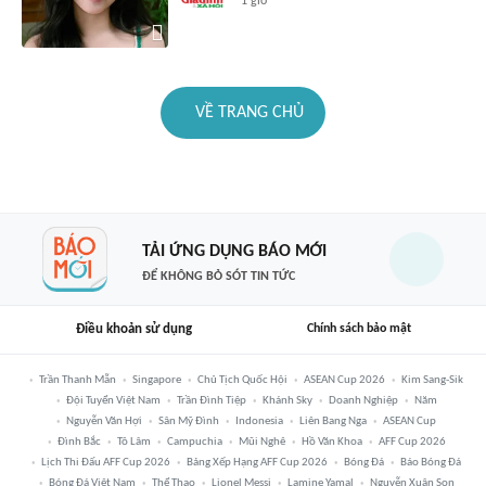
1 giờ
VỀ TRANG CHỦ
TẢI ỨNG DỤNG BÁO MỚI
ĐỂ KHÔNG BỎ SÓT TIN TỨC
Điều khoản sử dụng
Chính sách bảo mật
Trần Thanh Mẫn
Singapore
Chủ Tịch Quốc Hội
ASEAN Cup 2026
Kim Sang-Sik
Đội Tuyển Việt Nam
Trần Đình Tiệp
Khánh Sky
Doanh Nghiệp
Năm
Nguyễn Văn Hợi
Sân Mỹ Đình
Indonesia
Liên Bang Nga
ASEAN Cup
Đình Bắc
Tô Lâm
Campuchia
Mũi Nghê
Hồ Văn Khoa
AFF Cup 2026
Lịch Thi Đấu AFF Cup 2026
Bảng Xếp Hạng AFF Cup 2026
Bóng Đá
Báo Bóng Đá
Bóng Đá Việt Nam
Thể Thao
Lionel Messi
Lamine Yamal
Nguyễn Xuân Son