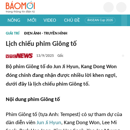
NÓNG
MỚI
VIDEO
CHỦ ĐỀ
#ASEAN Cup 2026
#Trí tuệ nhân tạo
#Mỹ - Iran
#Khám phá Việt Nam
GIẢI TRÍ
ĐIỆN ẢNH - TRUYỀN HÌNH
#Khám phá thế giới
Lịch chiếu phim Giông tố
13/9/2025
Gốc
Bộ phim Giông tố do Jun Ji Hyun, Kang Dong Won
đóng chính đang nhận được nhiều lời khen ngợi,
dưới đây là lịch chiếu phim Giông tố.
Nội dung phim Giông tố
Phim Giông tố (tựa Anh: Tempest) có sự tham dự của
dàn diễn viên
Jun Ji Hyun
, Kang Dong Won, Lee Mi