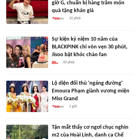
giờ G, chuẩn bị hàng trăm món
quà tặng khán giả
31 phút
Sự kiện kỷ niệm 10 năm của
BLACKPINK chỉ vỏn vẹn 30 phút,
Jisoo bật khóc chào fan
43 phút
Lộ diện đối thủ 'ngáng đường'
Emoura Phạm giành vương miện
Miss Grand
1 giờ
Tận mắt thấy cơ ngơi chục nghìn
m2 của Hoài Linh, danh ca Chế