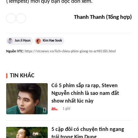
(Tempest) mời quý bạn đọc đón xem.
Thanh Thanh (Tổng hợp)
Jun Ji Hyun
Kim Hae Sook
Nguồn
VTC
:
https://vtcnews.vn/lich-chieu-phim-giong-to-ar965185.html
TIN KHÁC
Có 5 phim sắp ra rạp, Steven
Nguyễn chính là sao nam đắt
show nhất lúc này
1 giờ
5 cặp đôi có chuyện tình ngang
trái trong Kim Dung