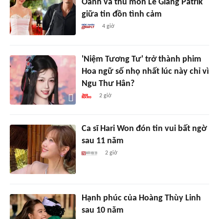
Oanh và thủ môn Lê Giang Patrik
giữa tin đồn tình cảm
4 giờ
'Niệm Tương Tư' trở thành phim
Hoa ngữ số nhọ nhất lúc này chỉ vì
Ngu Thư Hân?
2 giờ
Ca sĩ Hari Won đón tin vui bất ngờ
sau 11 năm
2 giờ
Hạnh phúc của Hoàng Thùy Linh
sau 10 năm