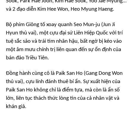
Sook, Park Hae Joon, Kim Hae Sook, Yoo Jae Myung…
và 2 đạo diễn Kim Hee Won, Heo Myung Haeng.
Bộ phim Giông tố xoay quanh Seo Mun-ju (Jun Ji
Hyun thủ vai), một cựu đại sứ Liên Hiệp Quốc với trí
tuệ sắc sảo và trái tim nhân hậu, bất ngờ bị kéo vào
một âm mưu chính trị liên quan đến sự ổn định của
bán đảo Triều Tiên.
Đồng hành cùng cô là Paik San Ho (Gang Dong Won
thủ vai), cựu lính đánh thuê bí ẩn. Sự xuất hiện của
Paik San Ho không chỉ là điểm tựa, mà còn là ẩn số
lớn, liên tục thách thức lòng tin của cả nhân vật và
khán giả.