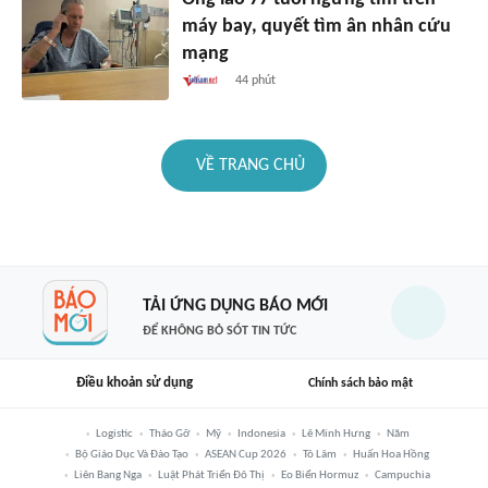
máy bay, quyết tìm ân nhân cứu
mạng
44 phút
VỀ TRANG CHỦ
TẢI ỨNG DỤNG BÁO MỚI
ĐỂ KHÔNG BỎ SÓT TIN TỨC
Điều khoản sử dụng
Chính sách bảo mật
Logistic
Tháo Gỡ
Mỹ
Indonesia
Lê Minh Hưng
Năm
Bộ Giáo Dục Và Đào Tạo
ASEAN Cup 2026
Tô Lâm
Huấn Hoa Hồng
Liên Bang Nga
Luật Phát Triển Đô Thị
Eo Biển Hormuz
Campuchia