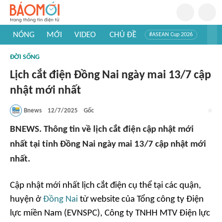
NÓNG
MỚI
VIDEO
CHỦ ĐỀ
#ASEAN Cup 2026
#Trí tuệ nhân tạo
#Mỹ - Iran
#Khám phá Việt Nam
ĐỜI SỐNG
#Khám phá thế giới
Lịch cắt điện Đồng Nai ngày mai 13/7 cập
nhật mới nhất
Bnews
12/7/2025
Gốc
BNEWS. Thông tin về lịch cắt điện cập nhật mới
nhất tại tỉnh Đồng Nai ngày mai 13/7 cập nhật mới
nhất.
Cập nhật mới nhất lịch cắt điện cụ thể tại các quận,
huyện ở
Đồng Nai
từ website của Tổng công ty Điện
lực miền Nam (EVNSPC), Công ty TNHH MTV Điện lực