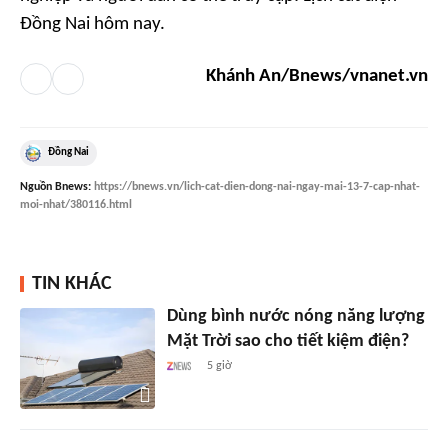
Đồng Nai hôm nay.
Khánh An/Bnews/vnanet.vn
Đồng Nai
Nguồn
Bnews
:
https://bnews.vn/lich-cat-dien-dong-nai-ngay-mai-13-7-cap-nhat-
moi-nhat/380116.html
TIN KHÁC
Dùng bình nước nóng năng lượng
Mặt Trời sao cho tiết kiệm điện?
5 giờ