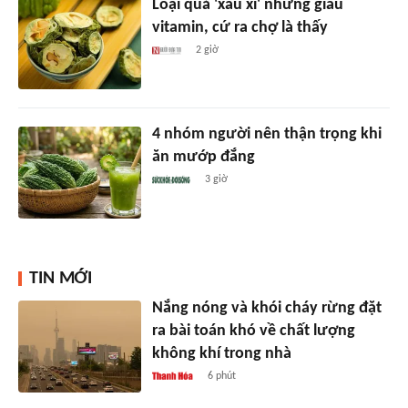
Loại quả 'xấu xí' nhưng giàu
vitamin, cứ ra chợ là thấy
2 giờ
4 nhóm người nên thận trọng khi
ăn mướp đắng
3 giờ
TIN MỚI
Nắng nóng và khói cháy rừng đặt
ra bài toán khó về chất lượng
không khí trong nhà
6 phút