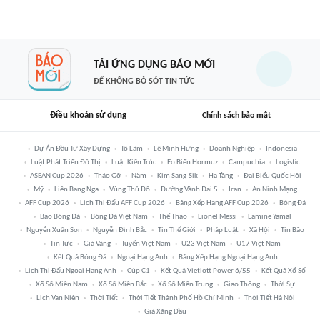
TẢI ỨNG DỤNG BÁO MỚI
ĐỂ KHÔNG BỎ SÓT TIN TỨC
Điều khoản sử dụng
Chính sách bảo mật
Dự Án Đầu Tư Xây Dựng
Tô Lâm
Lê Minh Hưng
Doanh Nghiệp
Indonesia
Luật Phát Triển Đô Thị
Luật Kiến Trúc
Eo Biển Hormuz
Campuchia
Logistic
ASEAN Cup 2026
Tháo Gỡ
Năm
Kim Sang-Sik
Hạ Tầng
Đại Biểu Quốc Hội
Mỹ
Liên Bang Nga
Vùng Thủ Đô
Đường Vành Đai 5
Iran
An Ninh Mạng
AFF Cup 2026
Lịch Thi Đấu AFF Cup 2026
Bảng Xếp Hạng AFF Cup 2026
Bóng Đá
Báo Bóng Đá
Bóng Đá Việt Nam
Thể Thao
Lionel Messi
Lamine Yamal
Nguyễn Xuân Son
Nguyễn Đình Bắc
Tin Thế Giới
Pháp Luật
Xã Hội
Tin Bão
Tin Tức
Giá Vàng
Tuyển Việt Nam
U23 Việt Nam
U17 Việt Nam
Kết Quả Bóng Đá
Ngoại Hạng Anh
Bảng Xếp Hạng Ngoại Hạng Anh
Lịch Thi Đấu Ngoại Hạng Anh
Cúp C1
Kết Quả Vietlott Power 6/55
Kết Quả Xổ Số
Xổ Số Miền Nam
Xổ Số Miền Bắc
Xổ Số Miền Trung
Giao Thông
Thời Sự
Lịch Vạn Niên
Thời Tiết
Thời Tiết Thành Phố Hồ Chí Minh
Thời Tiết Hà Nội
Giá Xăng Dầu