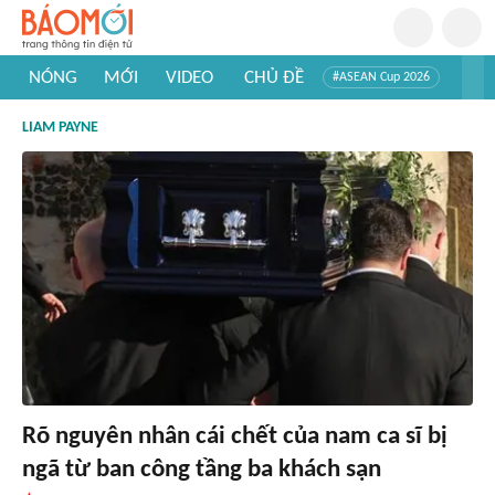
NÓNG
MỚI
VIDEO
CHỦ ĐỀ
#ASEAN Cup 2026
#Trí tuệ nhân tạo
#Mỹ - Iran
#Khám phá Việt Nam
LIAM PAYNE
#Khám phá thế giới
Rõ nguyên nhân cái chết của nam ca sĩ bị
ngã từ ban công tầng ba khách sạn