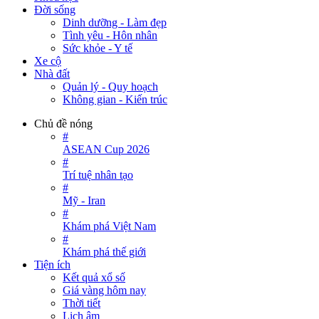
Đời sống
Dinh dưỡng - Làm đẹp
Tình yêu - Hôn nhân
Sức khỏe - Y tế
Xe cộ
Nhà đất
Quản lý - Quy hoạch
Không gian - Kiến trúc
Chủ đề nóng
#
ASEAN Cup 2026
#
Trí tuệ nhân tạo
#
Mỹ - Iran
#
Khám phá Việt Nam
#
Khám phá thế giới
Tiện ích
Kết quả xổ số
Giá vàng hôm nay
Thời tiết
Lịch âm