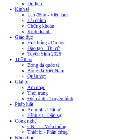
Du lịch
Kinh tế
Lao động - Việc làm
Tài chính
Chứng khoán
Kinh doanh
Giáo dục
Học bổng - Du học
Đào tạo - Thi cử
Tuyển Sinh 2026
Thể thao
Bóng đá quốc tế
Bóng đá Việt Nam
Quần vợt
Giải trí
Âm nhạc
Thời trang
Điện ảnh - Truyền hình
Pháp luật
An ninh - Trật tự
Hình sự - Dân sự
Công nghệ
CNTT - Viễn thông
Thiết bị - Phần cứng
Khoa học