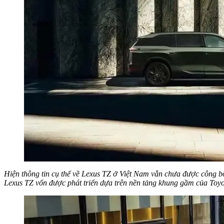
Hiện thông tin cụ thể về Lexus TZ ở Việt Nam vẫn chưa được công bố
Lexus TZ vốn được phát triển dựa trên nền tảng khung gầm của Toyo