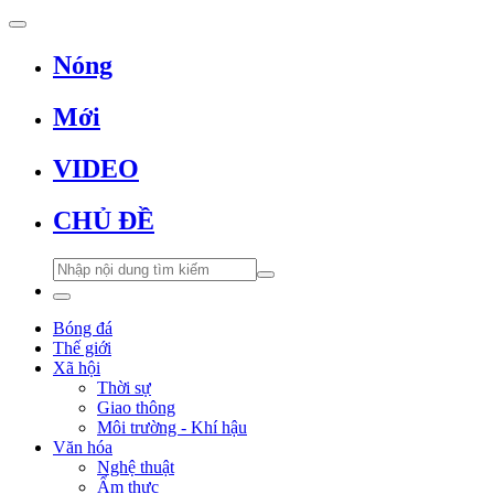
Nóng
Mới
VIDEO
CHỦ ĐỀ
Bóng đá
Thế giới
Xã hội
Thời sự
Giao thông
Môi trường - Khí hậu
Văn hóa
Nghệ thuật
Ẩm thực