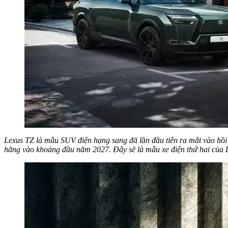
Lexus TZ là mẫu SUV điện hạng sang đã lần đầu tiên ra mắt vào hồi
hãng vào khoảng đầu năm 2027. Đây sẽ là mẫu xe điện thứ hai của 