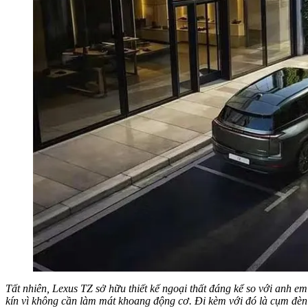
Tất nhiên, Lexus TZ sở hữu thiết kế ngoại thất đáng kể so với anh 
kín vì không cần làm mát khoang động cơ. Đi kèm với đó là cụm đè