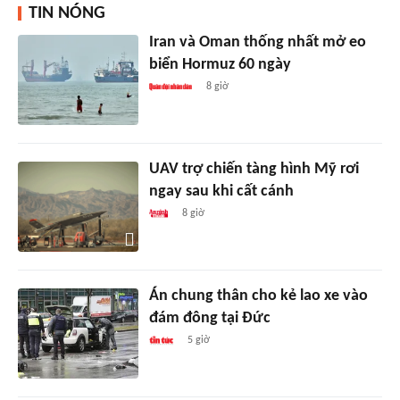
TIN NÓNG
Iran và Oman thống nhất mở eo
biển Hormuz 60 ngày
8 giờ
UAV trợ chiến tàng hình Mỹ rơi
ngay sau khi cất cánh
8 giờ
Án chung thân cho kẻ lao xe vào
đám đông tại Đức
5 giờ