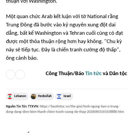
thuận với Washington.
Một quan chức Arab kết luận với tờ National rằng
Trung Đông đã bước vào kỷ nguyên xung đột dai
dẳng, bất kể Washington và Tehran cuối cùng có đạt
được một thỏa thuận rộng hơn hay không. "Chu kỳ
này sẽ tiếp tục. Đây là chiến tranh cường độ thấp",
ông cảnh báo.
Công Thuận/Báo
Tin tức
và Dân tộc
Lebanon
Hezbollah
Israel
Nguồn
Tin Tức TTXVN
:
https://baotintuc.vn/the-gioi/lenh-ngung-ban-o-trung-
dong-dang-dien-bien-thanh-chien-tranh-cuong-do-thap-20260603161038880.htm