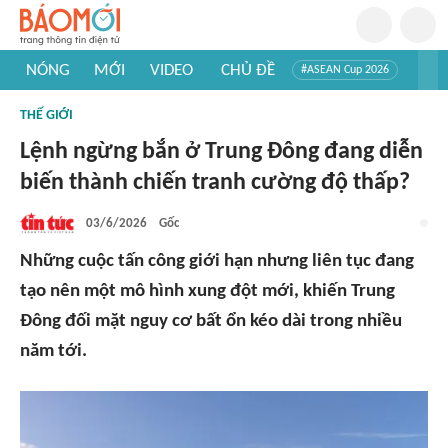
NÓNG
MỚI
VIDEO
CHỦ ĐỀ
#ASEAN Cup 2026
#Trí tuệ nhân tạo
#Mỹ - Iran
#Khám phá Việt Nam
THẾ GIỚI
#Khám phá thế giới
Lệnh ngừng bắn ở Trung Đông đang diễn
biến thành chiến tranh cường độ thấp?
03/6/2026
Gốc
Những cuộc tấn công giới hạn nhưng liên tục đang
tạo nên một mô hình xung đột mới, khiến Trung
Đông đối mặt nguy cơ bất ổn kéo dài trong nhiều
năm tới.