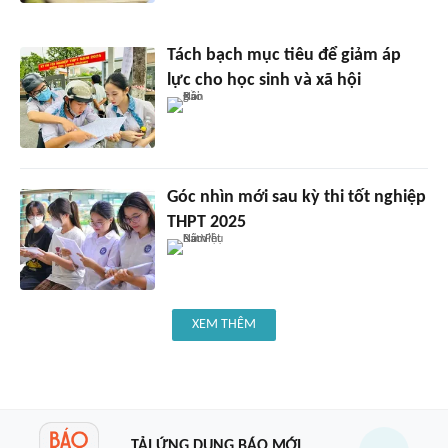
Tách bạch mục tiêu để giảm áp
lực cho học sinh và xã hội
Góc nhìn mới sau kỳ thi tốt nghiệp
THPT 2025
XEM THÊM
TẢI ỨNG DỤNG BÁO MỚI