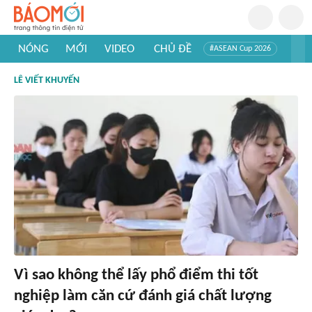
NÓNG
MỚI
VIDEO
CHỦ ĐỀ
#ASEAN Cup 2026
#Trí tuệ nhân tạo
#Mỹ - Iran
#Khám phá Việt Nam
LÊ VIẾT KHUYẾN
#Khám phá thế giới
Vì sao không thể lấy phổ điểm thi tốt
nghiệp làm căn cứ đánh giá chất lượng