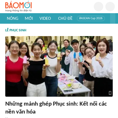
NÓNG
MỚI
VIDEO
CHỦ ĐỀ
#ASEAN Cup 2026
#Trí tuệ nhân tạo
#Mỹ - Iran
#Khám phá Việt Nam
LỄ PHỤC SINH
#Khám phá thế giới
Những mảnh ghép Phục sinh: Kết nối các
nền văn hóa