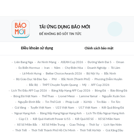
TẢI ỨNG DỤNG BÁO MỚI
ĐỂ KHÔNG BỎ SÓT TIN TỨC
Điều khoản sử dụng
Chính sách bảo mật
Liên Bang Nga
An Ninh Mạng
ASEAN Cup 2026
Đường Vành Đai 5
Oman
Eo Biển Hormuz
Iran
Năm
Chợ Biên Hòa
Doanh Nghiệp
Tô Lâm
Lê Minh Hưng
Better Choice Awards 2026
Bộ Nội Vụ
Bắc Ninh
Bộ Giáo Dục Và Đào Tạo
PNJ
Bắc Ninh (thành Phố)
Phương Diễm Huyền
Bắc Bộ
THPT Chuyên Tuyên Quang
Mỹ
AFF Cup 2026
Lịch Thi Đấu AFF Cup 2026
Bảng Xếp Hạng AFF Cup 2026
Bóng Đá
Báo Bóng Đá
Bóng Đá Việt Nam
Thể Thao
Lionel Messi
Lamine Yamal
Nguyễn Xuân Son
Nguyễn Đình Bắc
Tin Thế Giới
Pháp Luật
Xã Hội
Tin Bão
Tin Tức
Giá Vàng
Tuyển Việt Nam
U23 Việt Nam
U17 Việt Nam
Kết Quả Bóng Đá
Ngoại Hạng Anh
Bảng Xếp Hạng Ngoại Hạng Anh
Lịch Thi Đấu Ngoại Hạng Anh
Cúp C1
Kết Quả Vietlott Power 6/55
Kết Quả Xổ Số
Xổ Số Miền Nam
Xổ Số Miền Bắc
Xổ Số Miền Trung
Giao Thông
Thời Sự
Lịch Vạn Niên
Thời Tiết
Thời Tiết Thành Phố Hồ Chí Minh
Thời Tiết Hà Nội
Giá Xăng Dầu