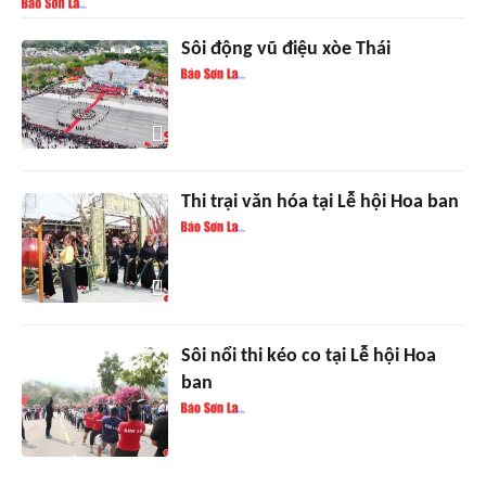
Sôi động vũ điệu xòe Thái
Thi trại văn hóa tại Lễ hội Hoa ban
Sôi nổi thi kéo co tại Lễ hội Hoa
ban