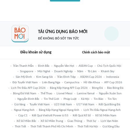
TẢI ỨNG DỤNG BÁO MỚI
ĐỂ KHÔNG BỎ SÓT TIN TỨC
Điều khoản sử dụng
Chính sách bảo mật
Trần Thanh Mẫn
Đình Bắc
Nguyễn Văn Hợi
ASEAN Cup
Chủ Tịch Quốc Hội
Singapore
Mũi Nghê
Doanh Nghiệp
Năm
Tô Lâm
Khánh Sky
Sân Mỹ Đình
Kim Sang-Sik
Trần Đình Tiệp
ASEAN Cup 2026
Indonesia
Đội Tuyển Việt Nam
Liên Bang Nga
Campuchia
Hồ Văn Khoa
AFF Cup 2026
Lịch Thi Đấu AFF Cup 2026
Bảng Xếp Hạng AFF Cup 2026
Bóng Đá
Báo Bóng Đá
Bóng Đá Việt Nam
Thể Thao
Lionel Messi
Lamine Yamal
Nguyễn Xuân Son
Nguyễn Đình Bắc
Tin Thế Giới
Pháp Luật
Xã Hội
Tin Bão
Tin Tức
Giá Vàng
Tuyển Việt Nam
U23 Việt Nam
U17 Việt Nam
Kết Quả Bóng Đá
Ngoại Hạng Anh
Bảng Xếp Hạng Ngoại Hạng Anh
Lịch Thi Đấu Ngoại Hạng Anh
Cúp C1
Kết Quả Vietlott Power 6/55
Kết Quả Xổ Số
Xổ Số Miền Nam
Xổ Số Miền Bắc
Xổ Số Miền Trung
Giao Thông
Thời Sự
Lịch Vạn Niên
Thời Tiết
Thời Tiết Thành Phố Hồ Chí Minh
Thời Tiết Hà Nội
Giá Xăng Dầu