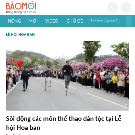
NÓNG
MỚI
VIDEO
CHỦ ĐỀ
#ASEAN Cup 2026
#Trí tuệ nhân tạo
#Mỹ - Iran
#Khám phá Việt Nam
LỄ HỘI HOA BAN
#Khám phá thế giới
Sôi động các môn thể thao dân tộc tại Lễ
hội Hoa ban