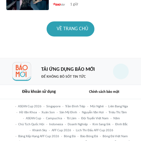
1 giờ
VỀ TRANG CHỦ
TẢI ỨNG DỤNG BÁO MỚI
ĐỂ KHÔNG BỎ SÓT TIN TỨC
Điều khoản sử dụng
Chính sách bảo mật
ASEAN Cup 2026
Singapore
Trần Đình Tiệp
Mũi Nghê
Liên Bang Nga
Hồ Văn Khoa
Xuân Son
Sân Mỹ Đình
Nguyễn Văn Hợi
Triệu Thị Tâm
ASEAN Cup
Campuchia
Tô Lâm
Đội Tuyển Việt Nam
Năm
Chủ Tịch Quốc Hội
Indonesia
Doanh Nghiệp
Kim Sang-Sik
Đình Bắc
Khánh Sky
AFF Cup 2026
Lịch Thi Đấu AFF Cup 2026
Bảng Xếp Hạng AFF Cup 2026
Bóng Đá
Báo Bóng Đá
Bóng Đá Việt Nam