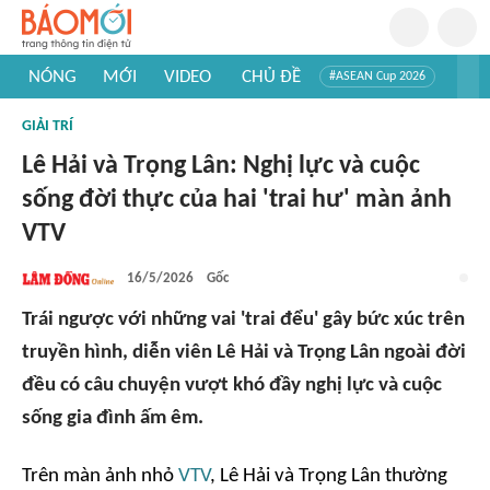
NÓNG
MỚI
VIDEO
CHỦ ĐỀ
#ASEAN Cup 2026
#Trí tuệ nhân tạo
#Mỹ - Iran
#Khám phá Việt Nam
GIẢI TRÍ
#Khám phá thế giới
Lê Hải và Trọng Lân: Nghị lực và cuộc
sống đời thực của hai 'trai hư' màn ảnh
VTV
16/5/2026
Gốc
Trái ngược với những vai 'trai đểu' gây bức xúc trên
truyền hình, diễn viên Lê Hải và Trọng Lân ngoài đời
đều có câu chuyện vượt khó đầy nghị lực và cuộc
sống gia đình ấm êm.
Trên màn ảnh nhỏ
VTV
, Lê Hải và Trọng Lân thường