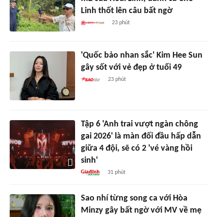
Linh thốt lên câu bất ngờ
23 phút
'Quốc bảo nhan sắc' Kim Hee Sun
gây sốt với vẻ đẹp ở tuổi 49
23 phút
Tập 6 'Anh trai vượt ngàn chông
gai 2026' là màn đối đầu hấp dẫn
giữa 4 đội, sẽ có 2 'vé vàng hồi
sinh'
31 phút
Sao nhí từng song ca với Hòa
Minzy gây bất ngờ với MV về mẹ