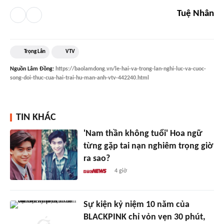
Tuệ Nhân
Trọng Lân
VTV
Nguồn
Lâm Đồng
:
https://baolamdong.vn/le-hai-va-trong-lan-nghi-luc-va-cuoc-
song-doi-thuc-cua-hai-trai-hu-man-anh-vtv-442240.html
TIN KHÁC
'Nam thần không tuổi' Hoa ngữ
từng gặp tai nạn nghiêm trọng giờ
ra sao?
4 giờ
Sự kiện kỷ niệm 10 năm của
BLACKPINK chỉ vỏn vẹn 30 phút,