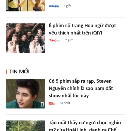
5 giờ
8 phim cổ trang Hoa ngữ được
yêu thích nhất trên iQIYI
2 giờ
TIN MỚI
Có 5 phim sắp ra rạp, Steven
Nguyễn chính là sao nam đắt
show nhất lúc này
23 phút
Tận mắt thấy cơ ngơi chục nghìn
m2 của Hoài Linh, danh ca Chế