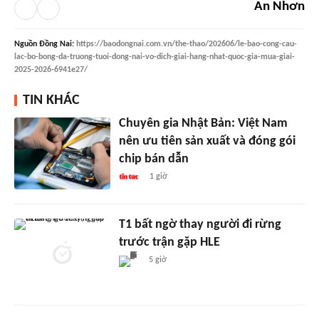
An Nhơn
Nguồn
Đồng Nai
:
https://baodongnai.com.vn/the-thao/202606/le-bao-cong-cau-
lac-bo-bong-da-truong-tuoi-dong-nai-vo-dich-giai-hang-nhat-quoc-gia-mua-giai-
2025-2026-6941e27/
TIN KHÁC
Chuyên gia Nhật Bản: Việt Nam
nên ưu tiên sản xuất và đóng gói
chip bán dẫn
1 giờ
T1 bất ngờ thay người đi rừng
trước trận gặp HLE
5 giờ