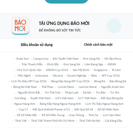
TẢI ỨNG DỤNG BÁO MỚI
ĐỂ KHÔNG BỎ SÓT TIN TỨC
Điều khoản sử dụng
Chính sách bảo mật
Xuân Son
Campuchia
Đội Tuyển Việt Nam
Kim Sang-Sik
Hồ Văn Khoa
Trần Thanh Mẫn
Đình Bắc
Kim Sang Sik
Liên Bang Nga
ASEAN
Chủ Tịch Quốc Hội
ASEAN Cup 2026
Sân Mỹ Đình
Singapore
Tô Lâm
Mũi Nghê
Indonesia
Ukraine
Doanh Nghiệp
Năm
AFF Cup 2026
Lịch Thi Đấu AFF Cup 2026
Bảng Xếp Hạng AFF Cup 2026
Bóng Đá
Báo Bóng Đá
Bóng Đá Việt Nam
Thể Thao
Lionel Messi
Lamine Yamal
Nguyễn Xuân Son
Nguyễn Đình Bắc
Tin Thế Giới
Pháp Luật
Xã Hội
Tin Bão
Tin Tức
Giá Vàng
Tuyển Việt Nam
U23 Việt Nam
U17 Việt Nam
Kết Quả Bóng Đá
Ngoại Hạng Anh
Bảng Xếp Hạng Ngoại Hạng Anh
Lịch Thi Đấu Ngoại Hạng Anh
Cúp C1
Kết Quả Vietlott Power 6/55
Kết Quả Xổ Số
Xổ Số Miền Nam
Xổ Số Miền Bắc
Xổ Số Miền Trung
Giao Thông
Thời Sự
Lịch Vạn Niên
Thời Tiết
Thời Tiết Thành Phố Hồ Chí Minh
Thời Tiết Hà Nội
Giá Xăng Dầu