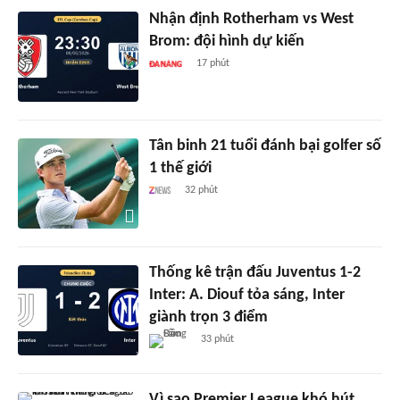
Nhận định Rotherham vs West
Brom: đội hình dự kiến
17 phút
Tân binh 21 tuổi đánh bại golfer số
1 thế giới
32 phút
Thống kê trận đấu Juventus 1-2
Inter: A. Diouf tỏa sáng, Inter
giành trọn 3 điểm
33 phút
Vì sao Premier League khó hút