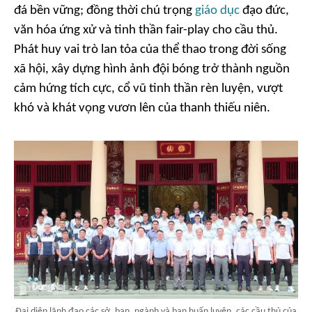
đá bền vững; đồng thời chú trọng
giáo dục
đạo đức,
văn hóa ứng xử và tinh thần fair-play cho cầu thủ.
Phát huy vai trò lan tỏa của thể thao trong đời sống
xã hội, xây dựng hình ảnh đội bóng trở thành nguồn
cảm hứng tích cực, cổ vũ tinh thần rèn luyện, vượt
khó và khát vọng vươn lên của thanh thiếu niên.
Đại diện lãnh đạo các sở, ban, ngành và ban huấn luyện, các cầu thủ của