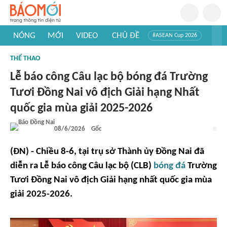
NÓNG
MỚI
VIDEO
CHỦ ĐỀ
#ASEAN Cup 2026
#Trí tuệ nhân tạo
#Mỹ - Iran
#Khám phá Việt Nam
THỂ THAO
#Khám phá thế giới
Lễ báo công Câu lạc bộ bóng đá Trường
Tươi Đồng Nai vô địch Giải hạng Nhất
quốc gia mùa giải 2025-2026
08/6/2026
Gốc
(ĐN) - Chiều 8-6, tại trụ sở Thành ủy Đồng Nai đã
diễn ra Lễ báo công Câu lạc bộ (CLB)
bóng đá
Trường
Tươi Đồng Nai
vô địch Giải hạng nhất quốc gia mùa
giải 2025-2026.