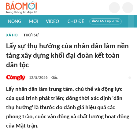
NÓNG
MỚI
VIDEO
CHỦ ĐỀ
#ASEAN Cup 2026
#Trí tuệ nhân tạo
#Mỹ - Iran
#Khám phá Việt Nam
XÃ HỘI
THỜI SỰ
#Khám phá thế giới
Lấy sự thụ hưởng của nhân dân làm nền
tảng xây dựng khối đại đoàn kết toàn
dân tộc
12/5/2026
Gốc
Lấy nhân dân làm trung tâm, chủ thể và động lực
của quá trình phát triển; đồng thời xác định 'dân
thụ hưởng' là thước đo đánh giá hiệu quả các
phong trào, cuộc vận động và chất lượng hoạt động
của Mặt trận.