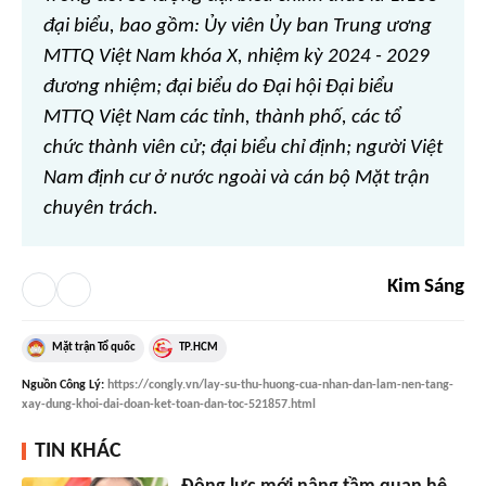
đại biểu, bao gồm: Ủy viên Ủy ban Trung ương
MTTQ Việt Nam khóa X, nhiệm kỳ 2024 - 2029
đương nhiệm; đại biểu do Đại hội Đại biểu
MTTQ Việt Nam các tỉnh, thành phố, các tổ
chức thành viên cử; đại biểu chỉ định; người Việt
Nam định cư ở nước ngoài và cán bộ Mặt trận
chuyên trách.
Kim Sáng
Mặt trận Tổ quốc
TP.HCM
Nguồn
Công Lý
:
https://congly.vn/lay-su-thu-huong-cua-nhan-dan-lam-nen-tang-
xay-dung-khoi-dai-doan-ket-toan-dan-toc-521857.html
TIN KHÁC