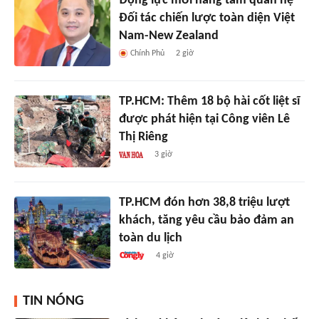
Động lực mới nâng tầm quan hệ
Đối tác chiến lược toàn diện Việt
Nam-New Zealand
Chính Phủ
2 giờ
TP.HCM: Thêm 18 bộ hài cốt liệt sĩ
được phát hiện tại Công viên Lê
Thị Riêng
3 giờ
TP.HCM đón hơn 38,8 triệu lượt
khách, tăng yêu cầu bảo đảm an
toàn du lịch
4 giờ
TIN NÓNG