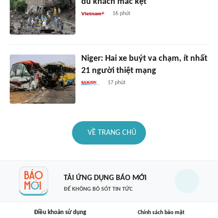
du khách mắc kẹt
16 phút
Niger: Hai xe buýt va chạm, ít nhất
21 người thiệt mạng
17 phút
VỀ TRANG CHỦ
TẢI ỨNG DỤNG BÁO MỚI
ĐỂ KHÔNG BỎ SÓT TIN TỨC
Điều khoản sử dụng
Chính sách bảo mật