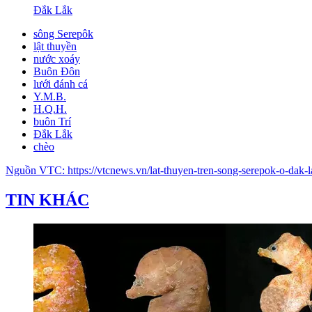
Đắk Lắk
sông Serepôk
lật thuyền
nước xoáy
Buôn Đôn
lưới đánh cá
Y.M.B.
H.Q.H.
buôn Trí
Đắk Lắk
chèo
Nguồn
VTC
:
https://vtcnews.vn/lat-thuyen-tren-song-serepok-o-dak
TIN KHÁC