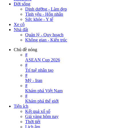
Đời sống
Dinh dưỡng - Làm đẹp
Tình yêu - Hôn nhân
Sức khỏe - Y tế
Xe cộ
Nhà đất
Quản lý - Quy hoạch
Không gian - Kiến trúc
Chủ đề nóng
#
ASEAN Cup 2026
#
Trí tuệ nhân tạo
#
Mỹ - Iran
#
Khám phá Việt Nam
#
Khám phá thế giới
Tiện ích
Kết quả xổ số
Giá vàng hôm nay
Thời tiết
Lịch âm