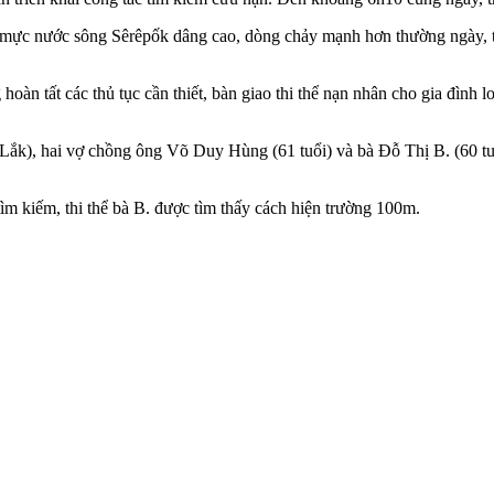
 mực nước sông Sêrêpốk dâng cao, dòng chảy mạnh hơn thường ngày, t
àn tất các thủ tục cần thiết, bàn giao thi thể nạn nhân cho gia đình l
ắk), hai vợ chồng ông Võ Duy Hùng (61 tuổi) và bà Đỗ Thị B. (60 tuổi
ìm kiếm, thi thể bà B. được tìm thấy cách hiện trường 100m.