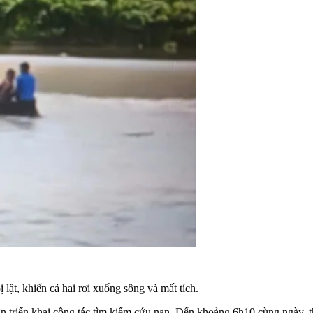
ật, khiến cả hai rơi xuống sông và mất tích.
 triển khai công tác tìm kiếm cứu nạn. Đến khoảng 6h10 cùng ngày, th