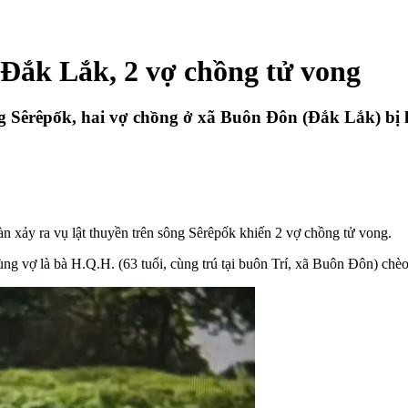
 Đắk Lắk, 2 vợ chồng tử vong
ng Sêrêpốk, hai vợ chồng ở xã Buôn Đôn (Đắk Lắk) bị l
bàn xảy ra vụ lật thuyền trên sông Sêrêpốk khiến 2 vợ chồng tử vong.
ng vợ là bà H.Q.H. (63 tuổi, cùng trú tại buôn Trí, xã Buôn Đôn) chèo