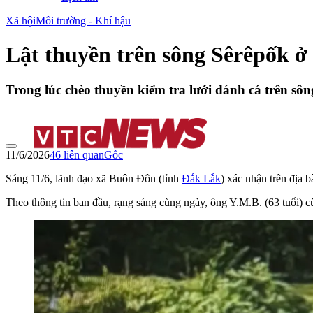
Xã hội
Môi trường - Khí hậu
Lật thuyền trên sông Sêrêpốk ở
Trong lúc chèo thuyền kiểm tra lưới đánh cá trên sô
11/6/2026
46
liên quan
Gốc
Sáng 11/6, lãnh đạo xã Buôn Đôn (tỉnh
Đắk Lắk
) xác nhận trên địa 
Theo thông tin ban đầu, rạng sáng cùng ngày, ông Y.M.B. (63 tuổi) cù