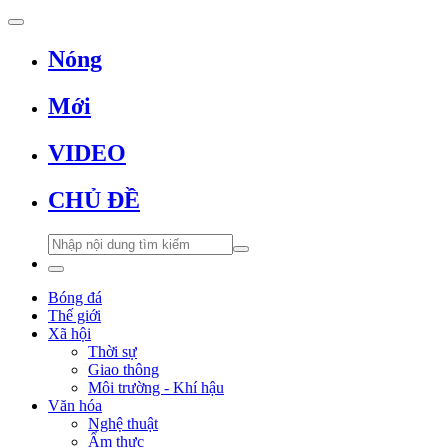
Nóng
Mới
VIDEO
CHỦ ĐỀ
Bóng đá
Thế giới
Xã hội
Thời sự
Giao thông
Môi trường - Khí hậu
Văn hóa
Nghệ thuật
Ẩm thực