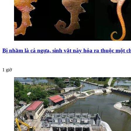
Bị nhầm là cá ngựa, sinh vật này hóa ra thuộc một c
1 giờ