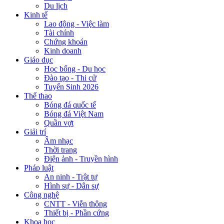
Du lịch
Kinh tế
Lao động - Việc làm
Tài chính
Chứng khoán
Kinh doanh
Giáo dục
Học bổng - Du học
Đào tạo - Thi cử
Tuyển Sinh 2026
Thể thao
Bóng đá quốc tế
Bóng đá Việt Nam
Quần vợt
Giải trí
Âm nhạc
Thời trang
Điện ảnh - Truyền hình
Pháp luật
An ninh - Trật tự
Hình sự - Dân sự
Công nghệ
CNTT - Viễn thông
Thiết bị - Phần cứng
Khoa học