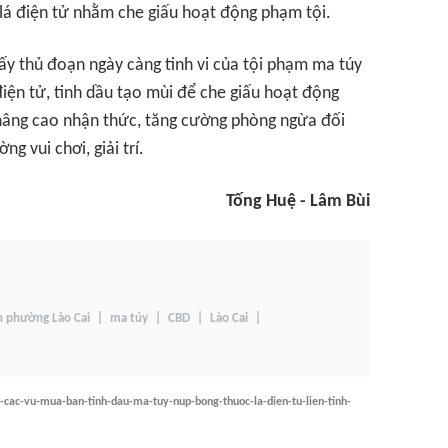
lá điện tử nhằm che giấu hoạt động phạm tội.
hấy thủ đoạn ngày càng tinh vi của tội phạm ma túy
điện tử, tinh dầu tạo mùi để che giấu hoạt động
 nâng cao nhận thức, tăng cường phòng ngừa đối
g vui chơi, giải trí.
Tống Huệ - Lâm Bùi
n phường Lào Cai
ma túy
CBD
Lào Cai
en-cac-vu-mua-ban-tinh-dau-ma-tuy-nup-bong-thuoc-la-dien-tu-lien-tinh-