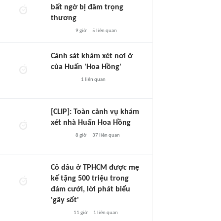
bất ngờ bị đâm trọng
thương
9 giờ
5
liên quan
Cảnh sát khám xét nơi ở
của Huấn 'Hoa Hồng'
1
liên quan
[CLIP]: Toàn cảnh vụ khám
xét nhà Huấn Hoa Hồng
8 giờ
37
liên quan
Cô dâu ở TPHCM được mẹ
kế tặng 500 triệu trong
đám cưới, lời phát biểu
'gây sốt'
11 giờ
1
liên quan