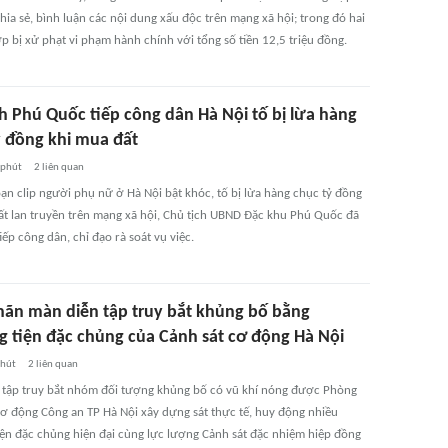
hia sẻ, bình luận các nội dung xấu độc trên mạng xã hội; trong đó hai
p bị xử phạt vi phạm hành chính với tổng số tiền 12,5 triệu đồng.
ch Phú Quốc tiếp công dân Hà Nội tố bị lừa hàng
ỷ đồng khi mua đất
 phút
2
liên quan
oạn clip người phụ nữ ở Hà Nội bật khóc, tố bị lừa hàng chục tỷ đồng
ất lan truyền trên mạng xã hội, Chủ tịch UBND Đặc khu Phú Quốc đã
tiếp công dân, chỉ đạo rà soát vụ việc.
ãn màn diễn tập truy bắt khủng bố bằng
 tiện đặc chủng của Cảnh sát cơ động Hà Nội
phút
2
liên quan
 tập truy bắt nhóm đối tượng khủng bố có vũ khí nóng được Phòng
cơ động Công an TP Hà Nội xây dựng sát thực tế, huy động nhiều
ện đặc chủng hiện đại cùng lực lượng Cảnh sát đặc nhiệm hiệp đồng