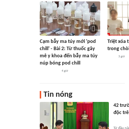
Cạm bẫy ma túy mới 'pod
Triệt xóa
chill' - Bài 2: Từ thuốc gây
trong chòi
mê y khoa đến bẫy ma túy
3 giờ
núp bóng pod chill
4 giờ
Tin nóng
42 trư
độc tr
Từ đầu nă