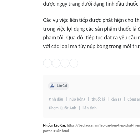
được ngụy trang dưới dạng tinh dầu thuốc 
Các vụ việc liên tiếp được phát hiện cho t
trong việc lợi dụng các sản phẩm thuốc lá 
phạm tội. Qua đó, tiếp tục đặt ra yêu cầu
với các loại ma túy núp bóng trong môi trườn
Lào Cai
tinh dầu
núp bóng
thuốc lá
cần sa
Công a
Phạm Quốc Anh
liên tỉnh
Nguồn
Lào Cai
:
https://baolaocai.vn/lao-cai-lien-tiep-phat-hi
post901262.html