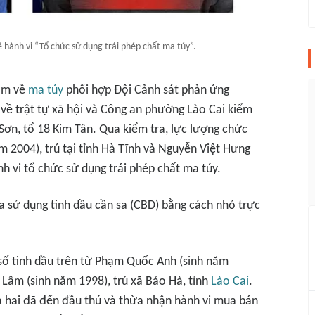
ề hành vi “Tổ chức sử dụng trái phép chất ma túy”.
hạm về
ma túy
phối hợp Đội Cảnh sát phản ứng
về trật tự xã hội và Công an phường Lào Cai kiểm
ơn, tổ 18 Kim Tân. Qua kiểm tra, lực lượng chức
m 2004), trú tại tỉnh Hà Tĩnh và Nguyễn Việt Hưng
nh vi tổ chức sử dụng trái phép chất ma túy.
a sử dụng tinh dầu cần sa (CBD) bằng cách nhỏ trực
số tinh dầu trên từ Phạm Quốc Anh (sinh năm
n Lâm (sinh năm 1998), trú xã Bảo Hà, tỉnh
Lào Cai
.
ả hai đã đến đầu thú và thừa nhận hành vi mua bán