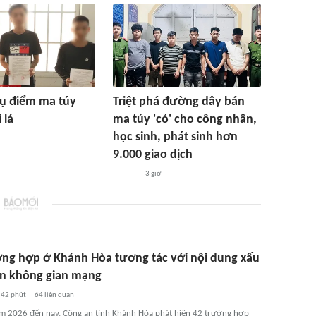
 tụ điểm ma túy
Triệt phá đường dây bán
 lá
ma túy 'cỏ' cho công nhân,
học sinh, phát sinh hơn
9.000 giao dịch
3 giờ
ờng hợp ở Khánh Hòa tương tác với nội dung xấu
ên không gian mạng
42 phút
64
liên quan
m 2026 đến nay, Công an tỉnh Khánh Hòa phát hiện 42 trường hợp