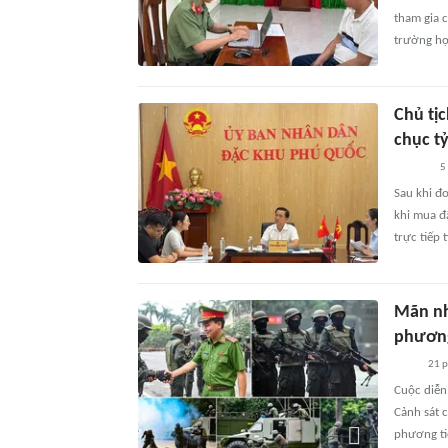
tham gia c
trường hợ
Chủ tị
chục t
5
Sau khi đ
khi mua đ
trực tiếp 
Mãn nh
phương
21 
Cuộc diễn
Cảnh sát 
phương ti