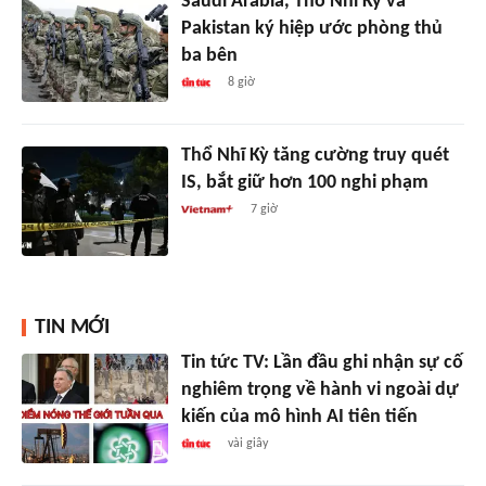
Saudi Arabia, Thổ Nhĩ Kỳ và
Pakistan ký hiệp ước phòng thủ
ba bên
8 giờ
Thổ Nhĩ Kỳ tăng cường truy quét
IS, bắt giữ hơn 100 nghi phạm
7 giờ
TIN MỚI
Tin tức TV: Lần đầu ghi nhận sự cố
nghiêm trọng về hành vi ngoài dự
kiến của mô hình AI tiên tiến
vài giây