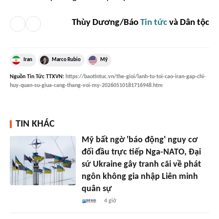
Thùy Dương/Báo
Tin tức
và Dân tộc
Iran
Marco Rubio
Mỹ
Nguồn
Tin Tức TTXVN
:
https://baotintuc.vn/the-gioi/lanh-tu-toi-cao-iran-gap-chi-
huy-quan-su-giua-cang-thang-voi-my-20260510181716948.htm
TIN KHÁC
Mỹ bất ngờ 'báo động' nguy cơ
đối đầu trực tiếp Nga-NATO, Đại
sứ Ukraine gây tranh cãi về phát
ngôn không gia nhập Liên minh
quân sự
4 giờ