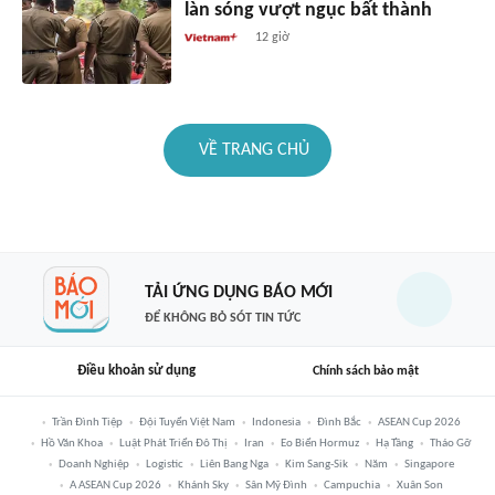
làn sóng vượt ngục bất thành
12 giờ
VỀ TRANG CHỦ
TẢI ỨNG DỤNG BÁO MỚI
ĐỂ KHÔNG BỎ SÓT TIN TỨC
Điều khoản sử dụng
Chính sách bảo mật
Trần Đình Tiệp
Đội Tuyển Việt Nam
Indonesia
Đình Bắc
ASEAN Cup 2026
Hồ Văn Khoa
Luật Phát Triển Đô Thị
Iran
Eo Biển Hormuz
Hạ Tầng
Tháo Gỡ
Doanh Nghiệp
Logistic
Liên Bang Nga
Kim Sang-Sik
Năm
Singapore
A ASEAN Cup 2026
Khánh Sky
Sân Mỹ Đình
Campuchia
Xuân Son