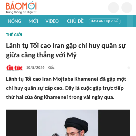
NÓNG
MỚI
VIDEO
CHỦ ĐỀ
#ASEAN Cup 2026
#Trí tuệ nhân tạo
#Mỹ - Iran
#Khám phá Việt Nam
THẾ GIỚI
#Khám phá thế giới
Lãnh tụ Tối cao Iran gặp chỉ huy quân sự
giữa căng thẳng với Mỹ
10/5/2026
Gốc
Lãnh tụ Tối cao Iran Mojtaba Khamenei đã gặp một
chỉ huy quân sự cấp cao. Đây là cuộc gặp trực tiếp
thứ hai của ông Khamenei trong vài ngày qua.