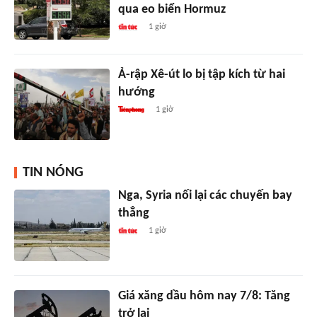
qua eo biển Hormuz
1 giờ
Ả-rập Xê-út lo bị tập kích từ hai
hướng
1 giờ
TIN NÓNG
Nga, Syria nối lại các chuyến bay
thẳng
1 giờ
Giá xăng dầu hôm nay 7/8: Tăng
trở lại