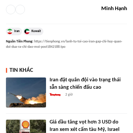
Minh Hạnh
Iran
Kuwait
Nguồn
Tiền Phong
:
https://tienphong.vn/lanh-tu-toi-cao-iran-gap-chi-huy-quan-
doi-dua-ra-chi-dao-moi-post1842188.tpo
TIN KHÁC
Iran đặt quân đội vào trạng thái
sẵn sàng chiến đấu cao
2 giờ
Giá dầu tăng vọt hơn 3 USD do
Iran xem xét cấm tàu Mỹ, Israel