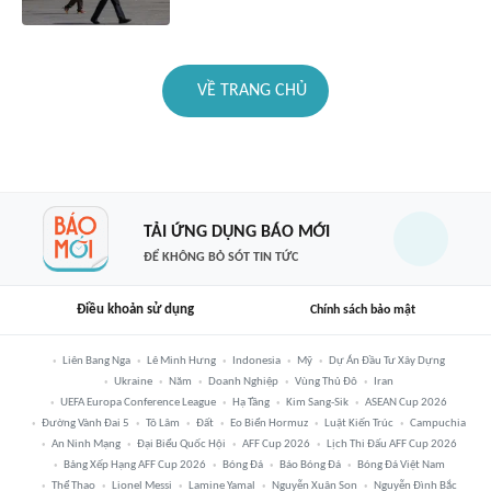
VỀ TRANG CHỦ
TẢI ỨNG DỤNG BÁO MỚI
ĐỂ KHÔNG BỎ SÓT TIN TỨC
Điều khoản sử dụng
Chính sách bảo mật
Liên Bang Nga
Lê Minh Hưng
Indonesia
Mỹ
Dự Án Đầu Tư Xây Dựng
Ukraine
Năm
Doanh Nghiệp
Vùng Thủ Đô
Iran
UEFA Europa Conference League
Hạ Tầng
Kim Sang-Sik
ASEAN Cup 2026
Đường Vành Đai 5
Tô Lâm
Đất
Eo Biển Hormuz
Luật Kiến Trúc
Campuchia
An Ninh Mạng
Đại Biểu Quốc Hội
AFF Cup 2026
Lịch Thi Đấu AFF Cup 2026
Bảng Xếp Hạng AFF Cup 2026
Bóng Đá
Báo Bóng Đá
Bóng Đá Việt Nam
Thể Thao
Lionel Messi
Lamine Yamal
Nguyễn Xuân Son
Nguyễn Đình Bắc