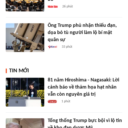
26 phút
Ông Trump phủ nhận thiếu đạn,
dọa bỏ tù người làm lộ bí mật
quân sự
33 phút
TIN MỚI
81 năm Hiroshima - Nagasaki: Lời
cảnh báo về thảm họa hạt nhân
vẫn còn nguyên giá trị
1 phút
Tổng thống Trump bực bội vì lộ tin
về kho đạn dược Mỹ