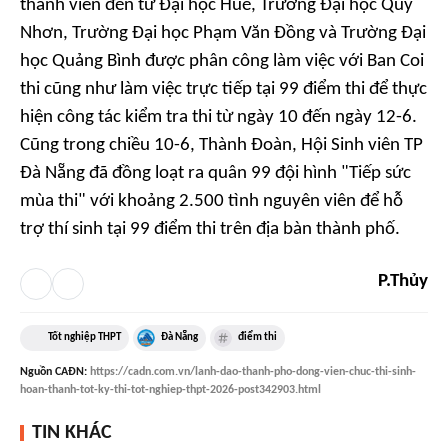
thành viên đến từ Đại học Huế, Trường Đại học Quy
Nhơn, Trường Đại học Phạm Văn Đồng và Trường Đại
học Quảng Bình được phân công làm việc với Ban Coi
thi cũng như làm việc trực tiếp tại 99 điểm thi để thực
hiện công tác kiểm tra thi từ ngày 10 đến ngày 12-6.
Cũng trong chiều 10-6, Thành Đoàn, Hội Sinh viên TP
Đà Nẵng đã đồng loạt ra quân 99 đội hình "Tiếp sức
mùa thi" với khoảng 2.500 tình nguyên viên để hỗ
trợ thí sinh tại 99 điểm thi trên địa bàn thành phố.
P.Thủy
Tốt nghiệp THPT
Đà Nẵng
điểm thi
Nguồn
CAĐN
:
https://cadn.com.vn/lanh-dao-thanh-pho-dong-vien-chuc-thi-sinh-
hoan-thanh-tot-ky-thi-tot-nghiep-thpt-2026-post342903.html
TIN KHÁC