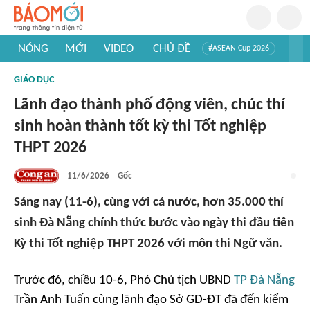
NÓNG
MỚI
VIDEO
CHỦ ĐỀ
#ASEAN Cup 2026
#Trí tuệ nhân tạo
#Mỹ - Iran
#Khám phá Việt Nam
GIÁO DỤC
#Khám phá thế giới
Lãnh đạo thành phố động viên, chúc thí
sinh hoàn thành tốt kỳ thi Tốt nghiệp
THPT 2026
11/6/2026
Gốc
Sáng nay (11-6), cùng với cả nước, hơn 35.000 thí
sinh Đà Nẵng chính thức bước vào ngày thi đầu tiên
Kỳ thi Tốt nghiệp THPT 2026 với môn thi Ngữ văn.
Trước đó, chiều 10-6, Phó Chủ tịch UBND
TP Đà Nẵng
Trần Anh Tuấn cùng lãnh đạo Sở GD-ĐT đã đến kiểm