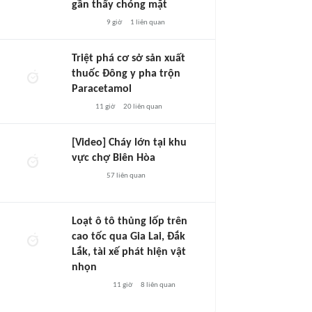
gần thấy chóng mặt
9 giờ
1
liên quan
Triệt phá cơ sở sản xuất
thuốc Đông y pha trộn
Paracetamol
11 giờ
20
liên quan
[Video] Cháy lớn tại khu
vực chợ Biên Hòa
57
liên quan
Loạt ô tô thủng lốp trên
cao tốc qua Gia Lai, Đắk
Lắk, tài xế phát hiện vật
nhọn
11 giờ
8
liên quan