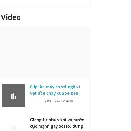
Video
Clip: Xe máy trượt ngã vì
vệt dầu chảy của xe ben
9 giờ
331
liên quan
Giếng tự phun khí và nước
cực mạnh gây xói lở, đứng