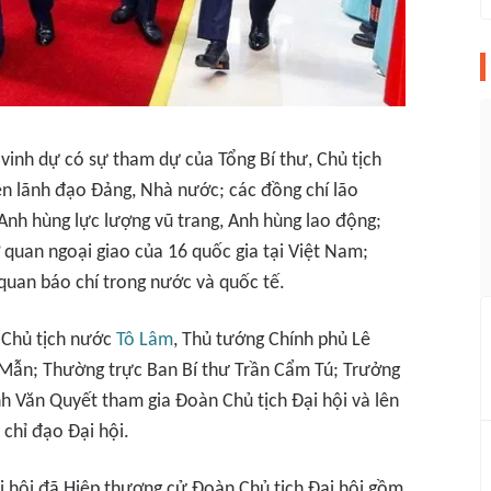
vinh dự có sự tham dự của Tổng Bí thư, Chủ tịch
ên lãnh đạo Đảng, Nhà nước; các đồng chí lão
nh hùng lực lượng vũ trang, Anh hùng lao động;
ơ quan ngoại giao của 16 quốc gia tại Việt Nam;
 quan báo chí trong nước và quốc tế.
, Chủ tịch nước
Tô Lâm
, Thủ tướng Chính phủ Lê
 Mẫn; Thường trực Ban Bí thư Trần Cẩm Tú; Trưởng
h Văn Quyết tham gia Đoàn Chủ tịch Đại hội và lên
 chỉ đạo Đại hội.
ại hội đã Hiệp thương cử Đoàn Chủ tịch Đại hội gồm