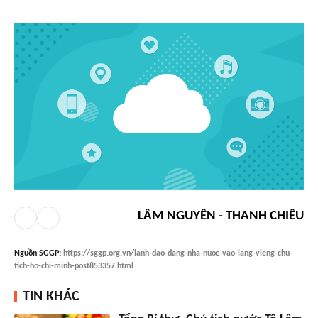
LÂM NGUYÊN - THANH CHIÊU
Nguồn
SGGP
:
https://sggp.org.vn/lanh-dao-dang-nha-nuoc-vao-lang-vieng-chu-
tich-ho-chi-minh-post853357.html
TIN KHÁC