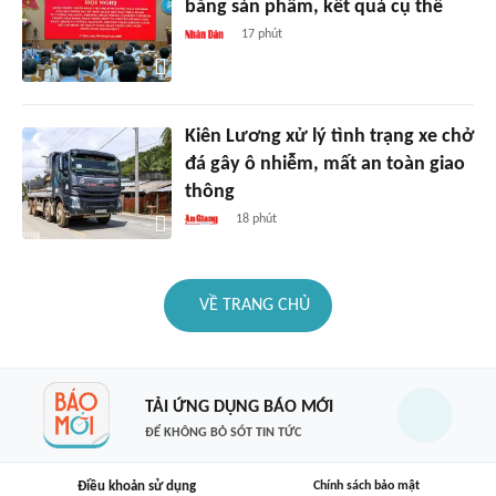
bằng sản phẩm, kết quả cụ thể
17 phút
Kiên Lương xử lý tình trạng xe chở
đá gây ô nhiễm, mất an toàn giao
thông
18 phút
VỀ TRANG CHỦ
TẢI ỨNG DỤNG BÁO MỚI
ĐỂ KHÔNG BỎ SÓT TIN TỨC
Điều khoản sử dụng
Chính sách bảo mật