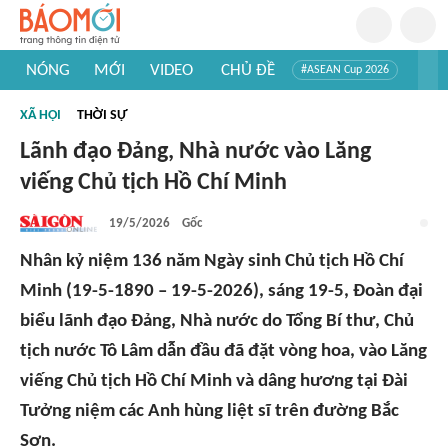
NÓNG
MỚI
VIDEO
CHỦ ĐỀ
#ASEAN Cup 2026
#Trí tuệ nhân tạo
#Mỹ - Iran
#Khám phá Việt Nam
XÃ HỘI
THỜI SỰ
#Khám phá thế giới
Lãnh đạo Đảng, Nhà nước vào Lăng
viếng Chủ tịch Hồ Chí Minh
19/5/2026
Gốc
Nhân kỷ niệm 136 năm Ngày sinh Chủ tịch Hồ Chí
Minh (19-5-1890 – 19-5-2026), sáng 19-5, Đoàn đại
biểu lãnh đạo Đảng, Nhà nước do Tổng Bí thư, Chủ
tịch nước Tô Lâm dẫn đầu đã đặt vòng hoa, vào Lăng
viếng Chủ tịch Hồ Chí Minh và dâng hương tại Đài
Tưởng niệm các Anh hùng liệt sĩ trên đường Bắc
Sơn.