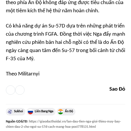
theo phía Ấn Độ không đáp ứng được tiêu chuẩn của
một tiêm kích thế hệ thứ năm hoàn chỉnh.
Có khả năng dự án Su-57D dựa trên những phát triển
của chương trình FGFA. Đồng thời việc Nga đẩy mạnh
nghiên cứu phiên bản hai chỗ ngồi có thể là do Ấn Độ
ngày càng quan tâm đến Su-57 trong bối cảnh từ chối
F-35 của Mỹ.
Theo Militarnyi
Sao Đỏ
Sukhoi
Liên Bang Nga
Ấn Độ
Nguồn
GD&TĐ
:
https://giaoducthoidai.vn/lan-dau-tien-nga-gioi-thieu-may-bay-
chien-dau-2-cho-ngoi-su-57d-cach-mang-hoa-post778131.html