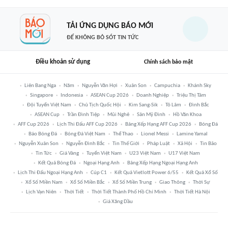
TẢI ỨNG DỤNG BÁO MỚI
ĐỂ KHÔNG BỎ SÓT TIN TỨC
Điều khoản sử dụng
Chính sách bảo mật
Liên Bang Nga
Năm
Nguyễn Văn Hợi
Xuân Son
Campuchia
Khánh Sky
Singapore
Indonesia
ASEAN Cup 2026
Doanh Nghiệp
Triệu Thị Tâm
Đội Tuyển Việt Nam
Chủ Tịch Quốc Hội
Kim Sang-Sik
Tô Lâm
Đình Bắc
ASEAN Cup
Trần Đình Tiệp
Mũi Nghê
Sân Mỹ Đình
Hồ Văn Khoa
AFF Cup 2026
Lịch Thi Đấu AFF Cup 2026
Bảng Xếp Hạng AFF Cup 2026
Bóng Đá
Báo Bóng Đá
Bóng Đá Việt Nam
Thể Thao
Lionel Messi
Lamine Yamal
Nguyễn Xuân Son
Nguyễn Đình Bắc
Tin Thế Giới
Pháp Luật
Xã Hội
Tin Bão
Tin Tức
Giá Vàng
Tuyển Việt Nam
U23 Việt Nam
U17 Việt Nam
Kết Quả Bóng Đá
Ngoại Hạng Anh
Bảng Xếp Hạng Ngoại Hạng Anh
Lịch Thi Đấu Ngoại Hạng Anh
Cúp C1
Kết Quả Vietlott Power 6/55
Kết Quả Xổ Số
Xổ Số Miền Nam
Xổ Số Miền Bắc
Xổ Số Miền Trung
Giao Thông
Thời Sự
Lịch Vạn Niên
Thời Tiết
Thời Tiết Thành Phố Hồ Chí Minh
Thời Tiết Hà Nội
Giá Xăng Dầu