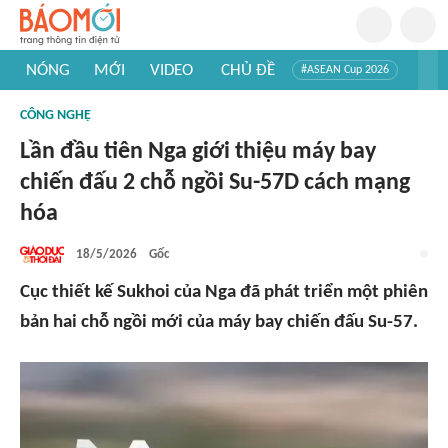
NÓNG
MỚI
VIDEO
CHỦ ĐỀ
#ASEAN Cup 2026
#Trí tuệ nhân tạo
#Mỹ - Iran
#Khám phá Việt Nam
CÔNG NGHỆ
#Khám phá thế giới
Lần đầu tiên Nga giới thiệu máy bay
chiến đấu 2 chỗ ngồi Su-57D cách mạng
hóa
18/5/2026
Gốc
Cục thiết kế Sukhoi của Nga đã phát triển một phiên
bản hai chỗ ngồi mới của máy bay chiến đấu Su-57.