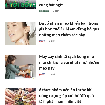
cũng bất ngờ
5 giờ
Da cổ nhăn nheo khiến bạn trông
già hơn tuổi? Chị em đừng bỏ qua
những mẹo chăm sóc này
8 giờ
Máy xay sinh tố sạch bong như
mới chỉ trong vài phút nhờ những
mẹo này
8 giờ
6 thực phẩm nên ăn trước khi
uống rượu giúp cơ thể 'đỡ quá
tải', phái mạnh nên biết