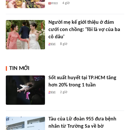
4 giờ
Người mẹ kế giới thiệu ở đám
cưới con chồng: 'Tôi là vợ của ba
cô dâu'
8 giờ
TIN MỚI
Sốt xuất huyết tại TP.HCM tăng
hơn 20% trong 1 tuần
2 giờ
Tàu của Lữ đoàn 955 đưa bệnh
nhân từ Trường Sa về bờ