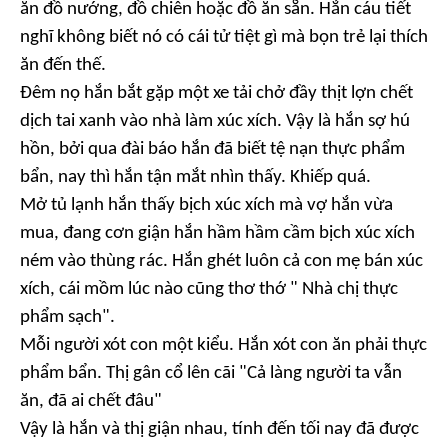
ăn đồ nướng, đồ chiên hoặc đồ ăn sẵn. Hắn cáu tiết
nghĩ không biết nó có cái tử tiệt gì mà bọn trẻ lại thích
ăn đến thế.
Đêm nọ hắn bắt gặp một xe tải chở đầy thịt lợn chết
dịch tai xanh vào nhà làm xúc xích. Vậy là hắn sợ hú
hồn, bởi qua đài báo hắn đã biết tệ nạn thực phẩm
bẩn, nay thì hắn tận mắt nhìn thấy. Khiếp quá.
Mở tủ lạnh hắn thấy bịch xúc xích mà vợ hắn vừa
mua, đang cơn giận hắn hầm hầm cầm bịch xúc xích
ném vào thùng rác. Hắn ghét luôn cả con mẹ bán xúc
xích, cái mồm lúc nào cũng thơ thớ " Nhà chị thực
phẩm sạch".
Mỗi người xót con một kiểu. Hắn xót con ăn phải thực
phẩm bẩn. Thị gân cổ lên cãi "Cả làng người ta vẫn
ăn, đã ai chết đâu"
Vậy là hắn và thị giận nhau, tính đến tối nay đã được