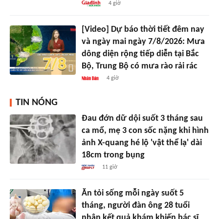
4 giờ
[Video] Dự báo thời tiết đêm nay
và ngày mai ngày 7/8/2026: Mưa
dông diện rộng tiếp diễn tại Bắc
Bộ, Trung Bộ có mưa rào rải rác
4 giờ
TIN NÓNG
Đau đớn dữ dội suốt 3 tháng sau
ca mổ, mẹ 3 con sốc nặng khi hình
ảnh X-quang hé lộ 'vật thể lạ' dài
18cm trong bụng
11 giờ
Ăn tỏi sống mỗi ngày suốt 5
tháng, người đàn ông 28 tuổi
nhận kết quả khám khiến bác sĩ