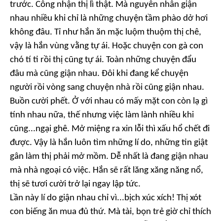
trước. Công nhận thị lì thật. Mà nguyên nhân giận
nhau nhiều khi chỉ là những chuyện tầm phào dở hơi
không đâu. Tỉ như hắn ăn mặc luộm thuộm thị chê,
vậy là hắn vùng vằng tự ái. Hoặc chuyện con gà con
chó tí ti rồi thị cũng tự ái. Toàn những chuyện đẩu
đâu mà cũng giận nhau. Đôi khi đang kể chuyện
người rồi vòng sang chuyện nhà rồi cũng giận nhau.
Buồn cười phết. Ở với nhau có mấy mặt con còn lạ gì
tính nhau nữa, thế nhưng việc làm lành nhiều khi
cũng...ngại ghê. Mở miệng ra xin lỗi thì xấu hổ chết đi
được. Vậy là hắn luôn tìm những lí do, những tin giật
gân làm thị phải mở mồm. Dễ nhất là đang giận nhau
mà nhà ngoại có việc. Hắn sẽ rất lăng xăng năng nổ,
thị sẽ tươi cười trở lại ngay lập tức.
Lần này lí do giận nhau chỉ vì...bịch xúc xích! Thị xót
con biếng ăn mua đủ thứ. Mà tài, bọn trẻ giờ chỉ thích