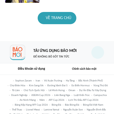
VỀ TRANG CHỦ
TẢI ỨNG DỤNG BÁO MỚI
ĐỂ KHÔNG BỎ SÓT TIN TỨC
Điều khoản sử dụng
Chính sách bảo mật
Sophon Zaram
Iran
Võ Xuân Trường
Hạ Tầng
Bắc Ninh (thành Phố)
Chợ Biên Hòa
Kim Sang-Sik
Đường Vành Đai 5
Eo Biển Hormuz
Vùng Thủ Đô
Tô Lâm
Chủ Tịch Quốc Hội
Lê Minh Hưng
Oman
Dự Án Đầu Tư Xây Dựng
Doanh Nghiệp
ASEAN Cup 2026
Liên Bang Nga
Luật Kiến Trúc
Campuchia
An Ninh Mạng
Năm
AFF Cup 2026
Lịch Thi Đấu AFF Cup 2026
Bảng Xếp Hạng AFF Cup 2026
Bóng Đá
Báo Bóng Đá
Bóng Đá Việt Nam
Thể Thao
Lionel Messi
Lamine Yamal
Nguyễn Xuân Son
Nguyễn Đình Bắc