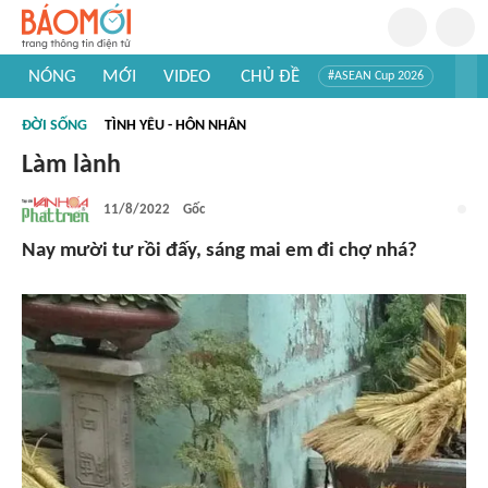
NÓNG
MỚI
VIDEO
CHỦ ĐỀ
#ASEAN Cup 2026
#Trí tuệ nhân tạo
#Mỹ - Iran
#Khám phá Việt Nam
ĐỜI SỐNG
TÌNH YÊU - HÔN NHÂN
#Khám phá thế giới
Làm lành
11/8/2022
Gốc
Nay mười tư rồi đấy, sáng mai em đi chợ nhá?