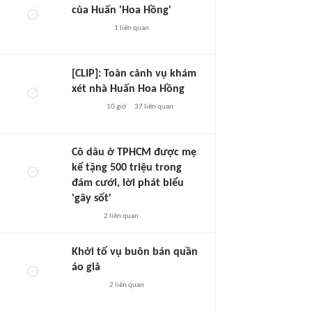
của Huấn 'Hoa Hồng'
1
liên quan
[CLIP]: Toàn cảnh vụ khám
xét nhà Huấn Hoa Hồng
10 giờ
37
liên quan
Cô dâu ở TPHCM được mẹ
kế tặng 500 triệu trong
đám cưới, lời phát biểu
'gây sốt'
2
liên quan
Khởi tố vụ buôn bán quần
áo giả
2
liên quan