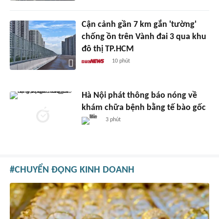
Cận cảnh gần 7 km gắn 'tường'
chống ồn trên Vành đai 3 qua khu
đô thị TP.HCM
10 phút
Hà Nội phát thông báo nóng về
khám chữa bệnh bằng tế bào gốc
3 phút
CHUYỂN ĐỘNG KINH DOANH