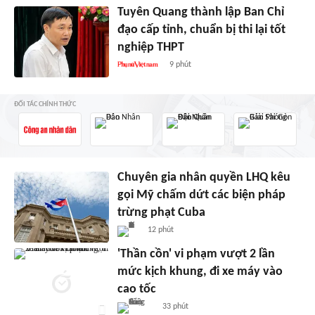
Tuyên Quang thành lập Ban Chỉ
đạo cấp tỉnh, chuẩn bị thi lại tốt
nghiệp THPT
9 phút
ĐỐI TÁC CHÍNH THỨC
Chuyên gia nhân quyền LHQ kêu
gọi Mỹ chấm dứt các biện pháp
trừng phạt Cuba
12 phút
'Thần cồn' vi phạm vượt 2 lần
mức kịch khung, đi xe máy vào
cao tốc
33 phút