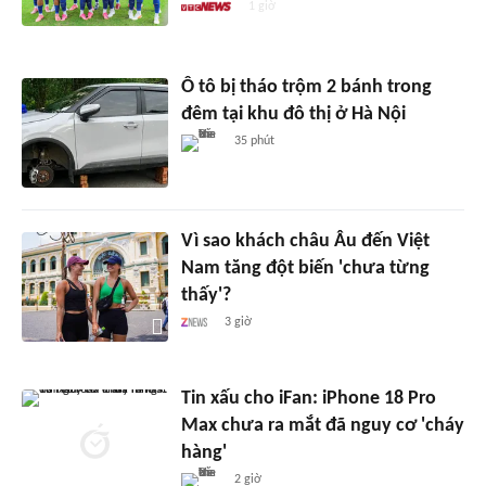
1 giờ
Ô tô bị tháo trộm 2 bánh trong
đêm tại khu đô thị ở Hà Nội
35 phút
Vì sao khách châu Âu đến Việt
Nam tăng đột biến 'chưa từng
thấy'?
3 giờ
Tin xấu cho iFan: iPhone 18 Pro
Max chưa ra mắt đã nguy cơ 'cháy
hàng'
2 giờ