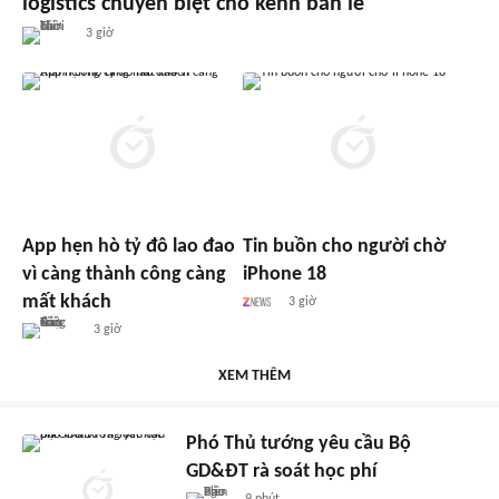
logistics chuyên biệt cho kênh bán lẻ
3 giờ
App hẹn hò tỷ đô lao đao
Tin buồn cho người chờ
vì càng thành công càng
iPhone 18
mất khách
3 giờ
3 giờ
XEM THÊM
Phó Thủ tướng yêu cầu Bộ
GD&ĐT rà soát học phí