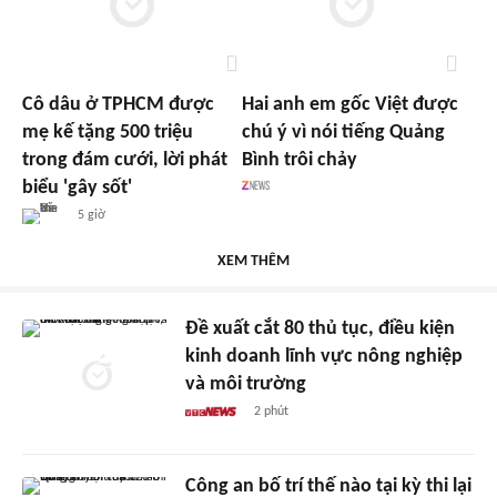
Cô dâu ở TPHCM được
Hai anh em gốc Việt được
mẹ kế tặng 500 triệu
chú ý vì nói tiếng Quảng
trong đám cưới, lời phát
Bình trôi chảy
biểu 'gây sốt'
5 giờ
XEM THÊM
Đề xuất cắt 80 thủ tục, điều kiện
kinh doanh lĩnh vực nông nghiệp
và môi trường
2 phút
Công an bố trí thế nào tại kỳ thi lại