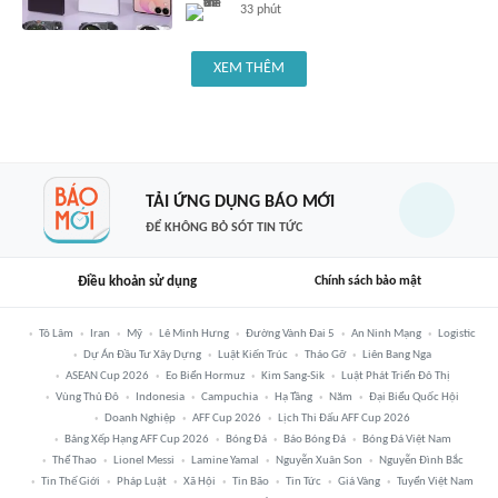
33 phút
XEM THÊM
TẢI ỨNG DỤNG BÁO MỚI
ĐỂ KHÔNG BỎ SÓT TIN TỨC
Điều khoản sử dụng
Chính sách bảo mật
Tô Lâm
Iran
Mỹ
Lê Minh Hưng
Đường Vành Đai 5
An Ninh Mạng
Logistic
Dự Án Đầu Tư Xây Dựng
Luật Kiến Trúc
Tháo Gỡ
Liên Bang Nga
ASEAN Cup 2026
Eo Biển Hormuz
Kim Sang-Sik
Luật Phát Triển Đô Thị
Vùng Thủ Đô
Indonesia
Campuchia
Hạ Tầng
Năm
Đại Biểu Quốc Hội
Doanh Nghiệp
AFF Cup 2026
Lịch Thi Đấu AFF Cup 2026
Bảng Xếp Hạng AFF Cup 2026
Bóng Đá
Báo Bóng Đá
Bóng Đá Việt Nam
Thể Thao
Lionel Messi
Lamine Yamal
Nguyễn Xuân Son
Nguyễn Đình Bắc
Tin Thế Giới
Pháp Luật
Xã Hội
Tin Bão
Tin Tức
Giá Vàng
Tuyển Việt Nam