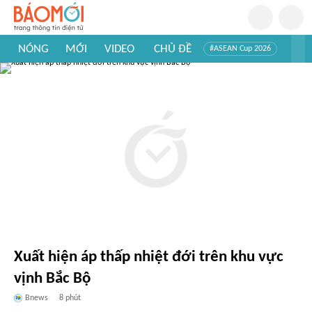
NÓNG
MỚI
VIDEO
CHỦ ĐỀ
#ASEAN Cup 2026
#Trí tuệ nhân tạo
#Mỹ - Iran
#Khám phá Việt Nam
#Khám phá thế giới
Xuất hiện áp thấp nhiệt đới trên khu vực
vịnh Bắc Bộ
Bnews
8 phút