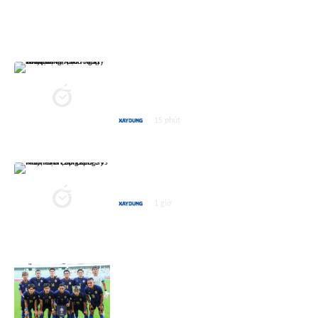
ASEAN CUP 2026
Nhận định, dự đoán tỷ số Việt
Nam vs Campuchia (20h ngày
7/8), bảng A AFF Cup 2026
15 phút
Nhận định Singapore vs Indonesia
(20h00 ngày 7/8), AFF Cup 2026
1 giờ
Gặp tuyển Việt Nam, báo
Campuchia kêu gọi đội nhà 'chiến
đấu vì danh dự'