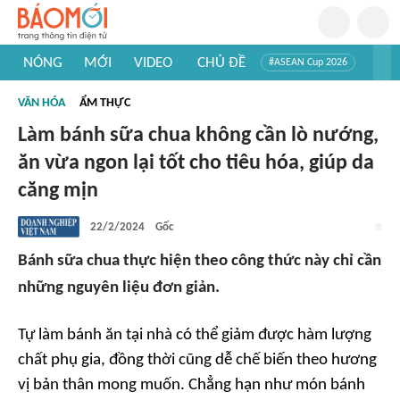
NÓNG
MỚI
VIDEO
CHỦ ĐỀ
#ASEAN Cup 2026
#Trí tuệ nhân tạo
#Mỹ - Iran
#Khám phá Việt Nam
VĂN HÓA
ẨM THỰC
#Khám phá thế giới
Làm bánh sữa chua không cần lò nướng,
ăn vừa ngon lại tốt cho tiêu hóa, giúp da
căng mịn
22/2/2024
Gốc
Bánh sữa chua thực hiện theo công thức này chỉ cần
những nguyên liệu đơn giản.
Tự làm bánh ăn tại nhà có thể giảm được hàm lượng
chất phụ gia, đồng thời cũng dễ chế biến theo hương
vị bản thân mong muốn. Chẳng hạn như món bánh