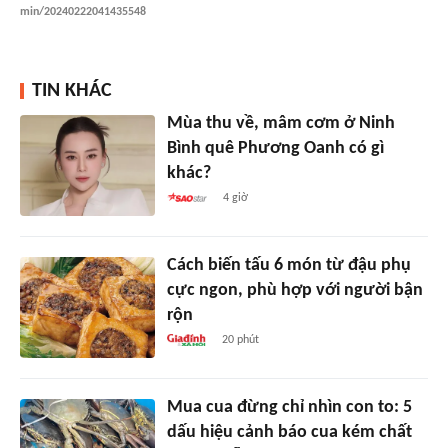
min/20240222041435548
TIN KHÁC
Mùa thu về, mâm cơm ở Ninh
Bình quê Phương Oanh có gì
khác?
4 giờ
Cách biến tấu 6 món từ đậu phụ
cực ngon, phù hợp với người bận
rộn
20 phút
Mua cua đừng chỉ nhìn con to: 5
dấu hiệu cảnh báo cua kém chất