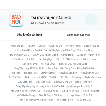
TẢI ỨNG DỤNG BÁO MỚI
ĐỂ KHÔNG BỎ SÓT TIN TỨC
Điều khoản sử dụng
Chính sách bảo mật
Kim Sang-Sik
Tô Lâm
Oman
Vùng Thủ Đô
An Ninh Mạng
Doanh Nghiệp
Chợ Biên Hòa
Bộ Giáo Dục Và Đào Tạo
ASEAN Cup 2026
Hạ Tầng
Đường Vành Đai 5
Dự Án Đầu Tư Xây Dựng
Campuchia
Bắc Ninh (thành Phố)
Bắc Ninh
Bắc Bộ
Liên Bang Nga
Mỹ
Eo Biển Hormuz
Năm
Iran
Lê Minh Hưng
AFF Cup 2026
Lịch Thi Đấu AFF Cup 2026
Bảng Xếp Hạng AFF Cup 2026
Bóng Đá
Báo Bóng Đá
Bóng Đá Việt Nam
Thể Thao
Lionel Messi
Lamine Yamal
Nguyễn Xuân Son
Nguyễn Đình Bắc
Tin Thế Giới
Pháp Luật
Xã Hội
Tin Bão
Tin Tức
Giá Vàng
Tuyển Việt Nam
U23 Việt Nam
U17 Việt Nam
Kết Quả Bóng Đá
Ngoại Hạng Anh
Bảng Xếp Hạng Ngoại Hạng Anh
Lịch Thi Đấu Ngoại Hạng Anh
Cúp C1
Kết Quả Vietlott Power 6/55
Kết Quả Xổ Số
Xổ Số Miền Nam
Xổ Số Miền Bắc
Xổ Số Miền Trung
Giao Thông
Thời Sự
Lịch Vạn Niên
Thời Tiết
Thời Tiết Thành Phố Hồ Chí Minh
Thời Tiết Hà Nội
Giá Xăng Dầu