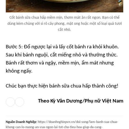
Cốt bánh sữa chua hấp mềm mịn, thơm mát ăn rất ngon. Bạn có thể
dùng kèm chúng với si rô cây phong, mật ong hoặc một số loại quả tươi
cắt nhỏ.
Bước 5: Đổ ngược lại và lấy cốt bánh ra khỏi khuôn.
Sau khi bánh nguội, cắt miếng nhỏ và thưởng thức.
Bánh rất thơm và ngậy, mềm mịn, ẩm mát nhưng
không ngấy.
Chúc bạn thực hiện bánh sữa chua hấp thành công!
Theo Kỳ Vân Dương/Phụ nữ Việt Nam
Nguồn
Doanh Nghiệp
:
https://doanhnghiepvn.vn/doi-song/lam-banh-sua-chua-
khong-can-lo-nuong-an-vua-ngon-lai-tot-cho-tieu-hoa-giup-da-cang-