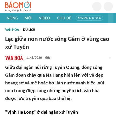
NÓNG
MỚI
VIDEO
CHỦ ĐỀ
#ASEAN Cup 2026
#Trí tuệ nhân tạo
#Mỹ - Iran
#Khám phá Việt Nam
VĂN HÓA
DU LỊCH
#Khám phá thế giới
Lạc giữa non nước sông Gâm ở vùng cao
xứ Tuyên
11/5/2026
Gốc
Giữa đại ngàn núi rừng Tuyên Quang, dòng sông
Gâm đoạn chảy qua Na Hang hiện lên với vẻ đẹp
hoang sơ và mê hoặc bởi làn nước xanh biếc, núi
non trùng điệp cùng những huyền tích văn hóa
được lưu truyền qua bao thế hệ.
"Vịnh Hạ Long" ở đại ngàn xứ Tuyên