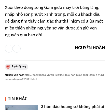
Xuôi theo dòng sông Gâm giữa mây trời bảng lảng,
nhấp nhô sóng nước xanh trong, mỗi du khách đều
dễ dàng tìm thấy cảm giác thư thái hiếm có giữa một
miền thiên nhiên nguyên sơ vẫn được gìn giữ vẹn
nguyên qua bao đời.
NGUYỄN HOÀN
Tuyên Quang
Nguồn
Văn hóa
:
http://baovanhoa.vn/du-lich/lac-giua-non-nuoc-song-gam-o-vung-
cao-xu-tuyen-226911.html
TIN KHÁC
3 hòn đảo hoang sơ không phải ai