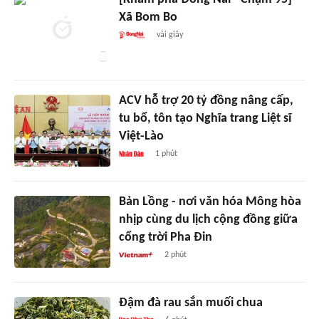
Xã Bom Bo
vài giây
ACV hỗ trợ 20 tỷ đồng nâng cấp,
tu bổ, tôn tạo Nghĩa trang Liệt sĩ
Việt-Lào
1 phút
Bản Lồng - nơi văn hóa Mông hòa
nhịp cùng du lịch cộng đồng giữa
cổng trời Pha Đin
2 phút
Đậm đà rau sắn muối chua