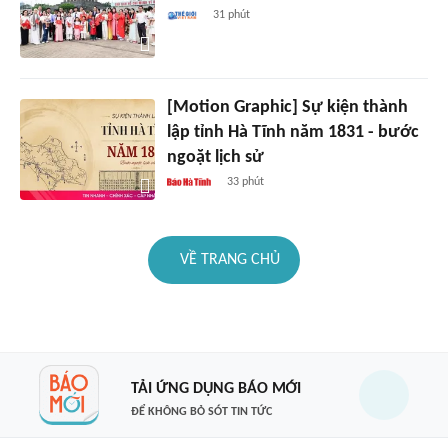
31 phút
[Motion Graphic] Sự kiện thành
lập tỉnh Hà Tĩnh năm 1831 - bước
ngoặt lịch sử
33 phút
VỀ TRANG CHỦ
TẢI ỨNG DỤNG BÁO MỚI
ĐỂ KHÔNG BỎ SÓT TIN TỨC