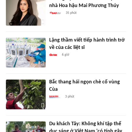
nhà Hoa hậu Mai Phương Thúy
35 phút
Lặng thầm viết tiếp hành trình trở
về của các liệt sĩ
6 giờ
Bắc thang hái ngọn chè cổ vùng
Cùa
3 phút
Du khách Tây: Không khí tập thể
dục sáng ở Việt Nam 'có tính gây