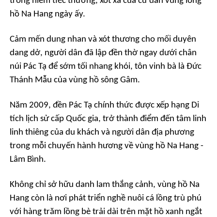
trong niềm tiếc thương, xót xa của cư dân vùng lòng
hồ Na Hang ngày ấy.
Cảm mến dung nhan và xót thương cho mối duyên
dang dở, người dân đã lập đền thờ ngay dưới chân
núi Pác Tạ để sớm tối nhang khói, tôn vinh bà là Đức
Thánh Mẫu của vùng hồ sông Gâm.
Năm 2009, đền Pác Tạ chính thức được xếp hạng Di
tích lịch sử cấp Quốc gia, trở thành điểm đến tâm linh
linh thiêng của du khách và người dân địa phương
trong mỗi chuyến hành hương về vùng hồ Na Hang -
Lâm Bình.
Không chỉ sở hữu danh lam thắng cảnh, vùng hồ Na
Hang còn là nơi phát triển nghề nuôi cá lồng trù phú
với hàng trăm lồng bè trải dài trên mặt hồ xanh ngắt