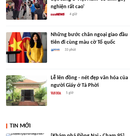
nghiện rất cao'
4 giờ
Những bước chân ngoại giao đầu
tiên đi cùng màu cờ Tổ quốc
33 phút
Lễ lên đồng - nét đẹp văn hóa của
người Giáy ở Tả Phời
5 giờ
TIN MỚI
[Khám phá Đồng Nai - Chạm 95]