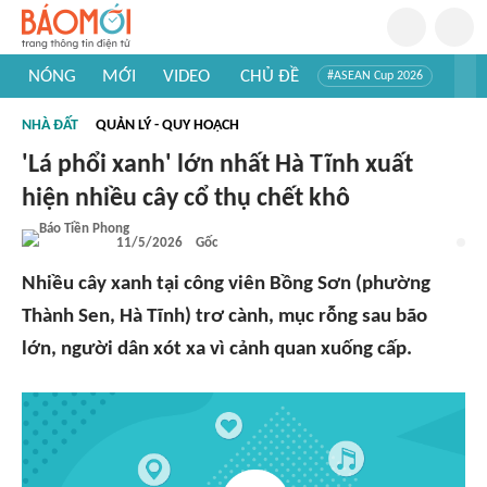
NÓNG
MỚI
VIDEO
CHỦ ĐỀ
#ASEAN Cup 2026
#Trí tuệ nhân tạo
#Mỹ - Iran
#Khám phá Việt Nam
NHÀ ĐẤT
QUẢN LÝ - QUY HOẠCH
#Khám phá thế giới
'Lá phổi xanh' lớn nhất Hà Tĩnh xuất
hiện nhiều cây cổ thụ chết khô
11/5/2026
Gốc
Nhiều cây xanh tại công viên Bồng Sơn (phường
Thành Sen, Hà Tĩnh) trơ cành, mục rỗng sau bão
lớn, người dân xót xa vì cảnh quan xuống cấp.