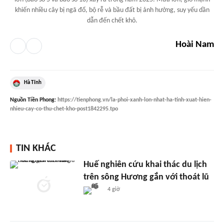
khiến nhiều cây bị ngã đổ, bộ rễ và bầu đất bị ảnh hưởng, suy yếu dần
dẫn đến chết khô.
Hoài Nam
Hà Tĩnh
Nguồn
Tiền Phong
:
https://tienphong.vn/la-phoi-xanh-lon-nhat-ha-tinh-xuat-hien-
nhieu-cay-co-thu-chet-kho-post1842295.tpo
TIN KHÁC
Huế nghiên cứu khai thác du lịch
trên sông Hương gắn với thoát lũ
4 giờ