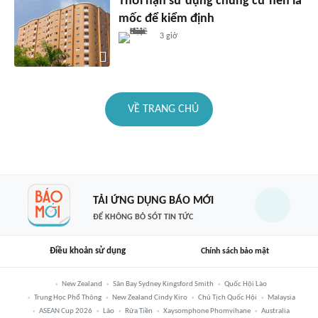
Thời hạn sử dụng chung cư nên là
mốc để kiểm định
3 giờ
VỀ TRANG CHỦ
TẢI ỨNG DỤNG BÁO MỚI
ĐỂ KHÔNG BỎ SÓT TIN TỨC
Điều khoản sử dụng
Chính sách bảo mật
New Zealand
Sân Bay Sydney Kingsford Smith
Quốc Hội Lào
Trung Học Phổ Thông
New Zealand Cindy Kiro
Chủ Tịch Quốc Hội
Malaysia
ASEAN Cup 2026
Lào
Rửa Tiền
Xaysomphone Phomvihane
Australia