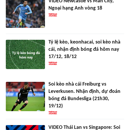
VIDEO Newcastle vs Man City,
Ngoại hạng Anh vòng 18
Tỷ lệ kèo, keonhacai, soi kèo nhà
cái, nhận định bóng đá hôm nay
17/12, 18/12
Soi kèo nhà cái Freiburg vs
Leverkusen. Nhận định, dự đoán
bóng đá Bundesliga (21h30,
19/12)
VIDEO Thái Lan vs Singapore: Soi