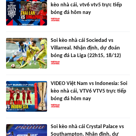
kèo nhà cái, vtv6 vtv5 trực tiếp
bóng đá hôm nay
Soi kèo nhà cái Sociedad vs
Villarreal. Nhận định, dự đoán
bóng đá La Liga (22h15, 18/12)
VIDEO Việt Nam vs Indonesia: Soi
kèo nhà cái, VTV6 VTV5 trực tiếp
bóng đá hôm nay
Soi kèo nhà cái Crystal Palace vs
Southampton. Nhận định, dự