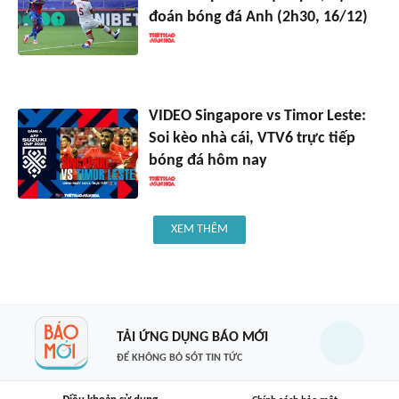
đoán bóng đá Anh (2h30, 16/12)
VIDEO Singapore vs Timor Leste:
Soi kèo nhà cái, VTV6 trực tiếp
bóng đá hôm nay
XEM THÊM
TẢI ỨNG DỤNG BÁO MỚI
ĐỂ KHÔNG BỎ SÓT TIN TỨC