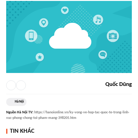
Quốc Dũng
Hà Nội
Nguồn
Hà Nội TV
:
https://hanoionline.vn/ky-vong-ve-hop-tac-quoc-te-trong-linh-
vuc-phong-chong-toi-pham-mang-398205.htm
TIN KHÁC