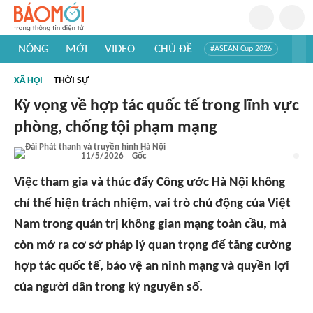
NÓNG
MỚI
VIDEO
CHỦ ĐỀ
#ASEAN Cup 2026
#Trí tuệ nhân tạo
#Mỹ - Iran
#Khám phá Việt Nam
XÃ HỘI
THỜI SỰ
#Khám phá thế giới
Kỳ vọng về hợp tác quốc tế trong lĩnh vực
phòng, chống tội phạm mạng
11/5/2026
Gốc
Việc tham gia và thúc đẩy Công ước Hà Nội không
chỉ thể hiện trách nhiệm, vai trò chủ động của Việt
Nam trong quản trị không gian mạng toàn cầu, mà
còn mở ra cơ sở pháp lý quan trọng để tăng cường
hợp tác quốc tế, bảo vệ an ninh mạng và quyền lợi
của người dân trong kỷ nguyên số.