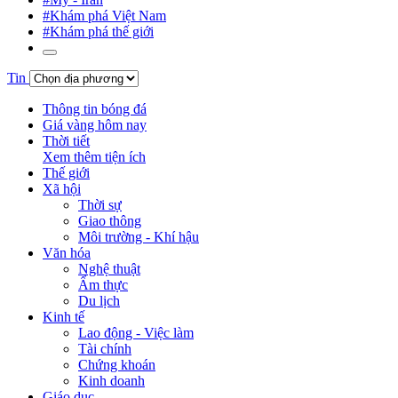
#Khám phá Việt Nam
#Khám phá thế giới
Tin
Thông tin bóng đá
Giá vàng hôm nay
Thời tiết
Xem thêm tiện ích
Thế giới
Xã hội
Thời sự
Giao thông
Môi trường - Khí hậu
Văn hóa
Nghệ thuật
Ẩm thực
Du lịch
Kinh tế
Lao động - Việc làm
Tài chính
Chứng khoán
Kinh doanh
Giáo dục