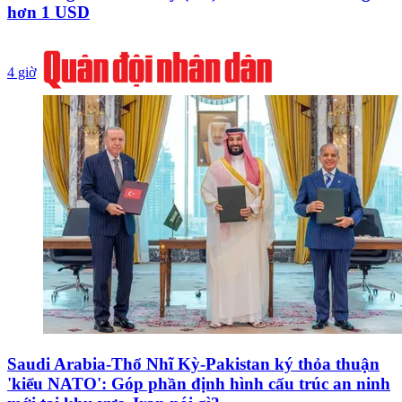
hơn 1 USD
4 giờ
Saudi Arabia-Thổ Nhĩ Kỳ-Pakistan ký thỏa thuận
'kiểu NATO': Góp phần định hình cấu trúc an ninh