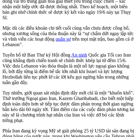
đóng vai trò trung gian hòa giải thiết yếu trong cuộc chiến – xác
nhận một hiệp ước đã được thống nhất. Theo kế hoạch, một biên
bản ghi nhớ chính thức sẽ được ký kết vào ngày 19/6 này tại Thụy
Sĩ.
Mặc dù các điều khoản chi tiết cuối cùng vẫn chưa được công bố,
nhưng xương sống của thỏa thuận này là “sự chấm dứt ngay lập tức
và vĩnh viễn các hoạt động
quân sự
trên mọi mặt trận, bao gồm cả ở
Lebanon”.
Tuyên bố từ Ban Thư ký Hội đồng
An ninh
Quốc gia Tối cao Iran
cũng khẳng định chiến tranh sẽ chính thức khép lại từ đêm 15/6.
Việc đưa Lebanon vào thỏa thuận là một nỗ lực ngoại giao khổng
lồ, bởi đây từng là điểm bế tắc lớn nhất khi Israel và lực lượng
Hezbollah liên tục phớt lờ các lời kêu gọi ngừng bắn trong những
tuần gần đây.
Tuy nhiên, giới quan sát nhận định đây mới chỉ là một “khuôn khổ”.
Thứ trưởng Ngoại giao Iran, Kazem Gharibabadi, cho biết một hiệp
định toàn diện hơn sẽ tiếp tục được đàm phán trong thời gian ngừng
bắn kéo dài 60 ngày tới. Tâm điểm của các cuộc đàm phán tương lai
này sẽ là chương trình hạt nhân của Iran và việc dỡ bỏ các lệnh
trừng phạt.
Phía Iran đang kỳ vọng Mỹ sẽ giải phóng 25 tỷ USD tài sản đang bị
đóng băng của nước này, trong khi Washington yêu cầu Tehran phải