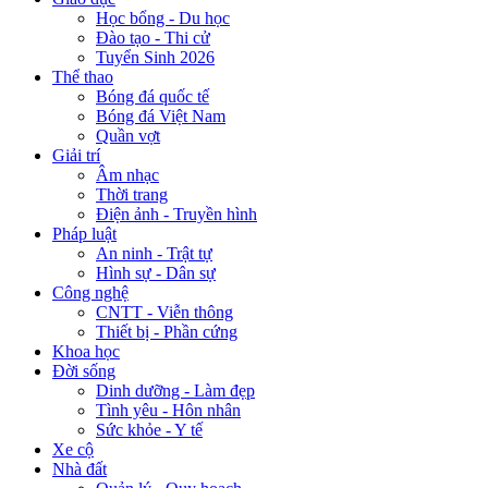
Học bổng - Du học
Đào tạo - Thi cử
Tuyển Sinh 2026
Thể thao
Bóng đá quốc tế
Bóng đá Việt Nam
Quần vợt
Giải trí
Âm nhạc
Thời trang
Điện ảnh - Truyền hình
Pháp luật
An ninh - Trật tự
Hình sự - Dân sự
Công nghệ
CNTT - Viễn thông
Thiết bị - Phần cứng
Khoa học
Đời sống
Dinh dưỡng - Làm đẹp
Tình yêu - Hôn nhân
Sức khỏe - Y tế
Xe cộ
Nhà đất