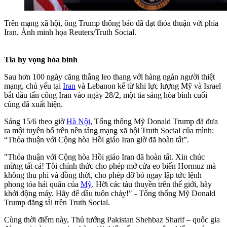
Trên mạng xã hội, ông Trump thông báo đã đạt thỏa thuận với phía
Iran. Ảnh minh họa Reuters/Truth Social.
Tia hy vọng hòa bình
Sau hơn 100 ngày căng thẳng leo thang với hàng ngàn người thiệt
mạng, chủ yếu tại
Iran
và Lebanon kể từ khi lực lượng Mỹ và Israel
bắt đầu tấn công Iran vào ngày 28/2, một tia sáng hòa bình cuối
cùng đã xuất hiện.
Sáng 15/6 theo giờ
Hà Nội
, Tổng thống Mỹ Donald Trump đã đưa
ra một tuyên bố trên nền tảng mạng xã hội Truth Social của mình:
“Thỏa thuận với Cộng hòa Hồi giáo Iran giờ đã hoàn tất”.
"Thỏa thuận với Cộng hòa Hồi giáo Iran đã hoàn tất. Xin chúc
mừng tất cả! Tôi chính thức cho phép mở cửa eo biển Hormuz mà
không thu phí và đồng thời, cho phép dỡ bỏ ngay lập tức lệnh
phong tỏa hải quân của
Mỹ
. Hỡi các tàu thuyền trên thế giới, hãy
khởi động máy. Hãy để dầu tuôn chảy!" - Tổng thống Mỹ Donald
Trump đăng tải trên Truth Social.
Cùng thời điểm này, Thủ tướng Pakistan Shehbaz Sharif – quốc gia