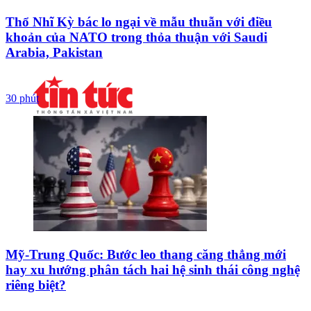
Thổ Nhĩ Kỳ bác lo ngại về mẫu thuẫn với điều
khoản của NATO trong thỏa thuận với Saudi
Arabia, Pakistan
30 phút
Mỹ-Trung Quốc: Bước leo thang căng thẳng mới
hay xu hướng phân tách hai hệ sinh thái công nghệ
riêng biệt?