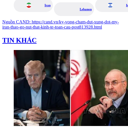
Iran
I
Lebanon
Nguồn
CAND
:
https://cand.vn/ky-vong-cham-dut-xung-dot-my-
iran-thao-go-nut-that-kinh-te-toan-cau-post813928.html
TIN KHÁC