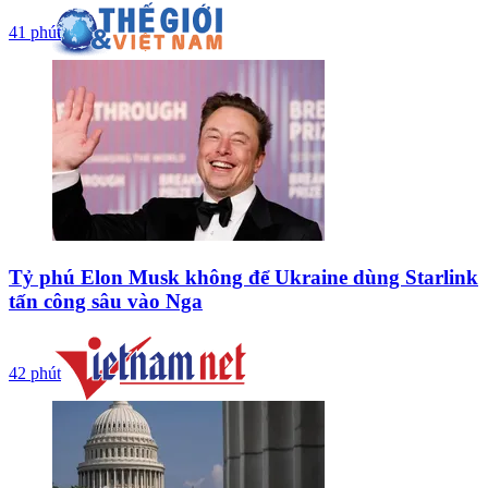
41 phút
Tỷ phú Elon Musk không để Ukraine dùng Starlink
tấn công sâu vào Nga
42 phút