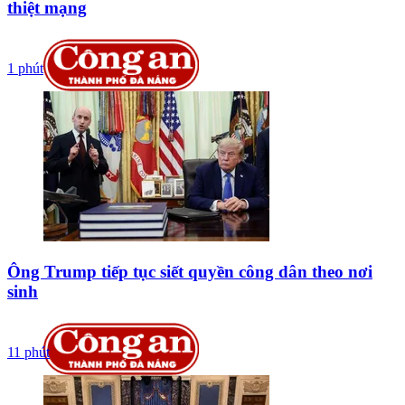
thiệt mạng
1 phút
Ông Trump tiếp tục siết quyền công dân theo nơi
sinh
11 phút