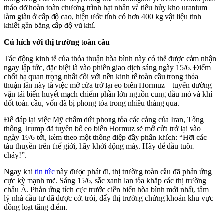
tháo dỡ hoàn toàn chương trình hạt nhân và tiêu hủy kho uranium
làm giàu ở cấp độ cao, hiện ước tính có hơn 400 kg vật liệu tinh
khiết gần bằng cấp độ vũ khí.
Cú hích với thị trường toàn cầu
Tác động kinh tế của thỏa thuận hòa bình này có thể được cảm nhận
ngay lập tức, đặc biệt là vào phiên giao dịch sáng ngày 15/6. Điểm
chốt hạ quan trọng nhất đối với nền kinh tế toàn cầu trong thỏa
thuận lần này là việc mở cửa trở lại eo biển Hormuz – tuyến đường
vận tải biển huyết mạch chiếm phần lớn nguồn cung dầu mỏ và khí
đốt toàn cầu, vốn đã bị phong tỏa trong nhiều tháng qua.
Để đáp lại việc Mỹ chấm dứt phong tỏa các cảng của Iran, Tổng
thống Trump đã tuyên bố eo biển Hormuz sẽ mở cửa trở lại vào
ngày 19/6 tới, kèm theo một thông điệp đầy phấn khích: “Hỡi các
tàu thuyền trên thế giới, hãy khởi động máy. Hãy để dầu tuôn
chảy!”.
Ngay khi
tin tức
này được phát đi, thị trường toàn cầu đã phản ứng
cực kỳ mạnh mẽ. Sáng 15/6, sắc xanh lan tỏa khắp các thị trường
châu Á. Phản ứng tích cực trước diễn biến hòa bình mới nhất, tâm
lý nhà đầu tư đã được cởi trói, đẩy thị trường chứng khoán khu vực
đồng loạt tăng điểm.