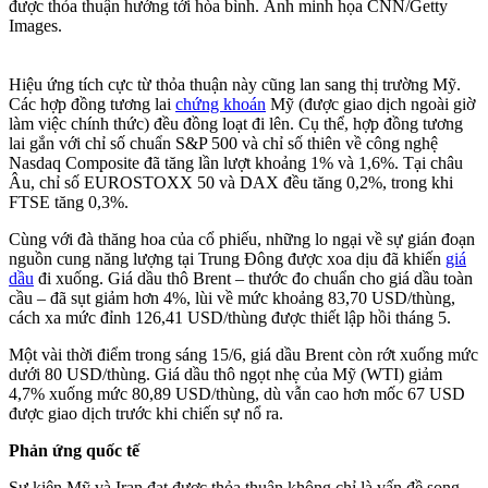
được thỏa thuận hướng tới hòa bình. Ảnh minh họa CNN/Getty
Images.
Hiệu ứng tích cực từ thỏa thuận này cũng lan sang thị trường Mỹ.
Các hợp đồng tương lai
chứng khoán
Mỹ (được giao dịch ngoài giờ
làm việc chính thức) đều đồng loạt đi lên. Cụ thể, hợp đồng tương
lai gắn với chỉ số chuẩn S&P 500 và chỉ số thiên về công nghệ
Nasdaq Composite đã tăng lần lượt khoảng 1% và 1,6%. Tại châu
Âu, chỉ số EUROSTOXX 50 và DAX đều tăng 0,2%, trong khi
FTSE tăng 0,3%.
Cùng với đà thăng hoa của cổ phiếu, những lo ngại về sự gián đoạn
nguồn cung năng lượng tại Trung Đông được xoa dịu đã khiến
giá
dầu
đi xuống. Giá dầu thô Brent – thước đo chuẩn cho giá dầu toàn
cầu – đã sụt giảm hơn 4%, lùi về mức khoảng 83,70 USD/thùng,
cách xa mức đỉnh 126,41 USD/thùng được thiết lập hồi tháng 5.
Một vài thời điểm trong sáng 15/6, giá dầu Brent còn rớt xuống mức
dưới 80 USD/thùng. Giá dầu thô ngọt nhẹ của Mỹ (WTI) giảm
4,7% xuống mức 80,89 USD/thùng, dù vẫn cao hơn mốc 67 USD
được giao dịch trước khi chiến sự nổ ra.
Phản ứng quốc tế
Sự kiện Mỹ và Iran đạt được thỏa thuận không chỉ là vấn đề song