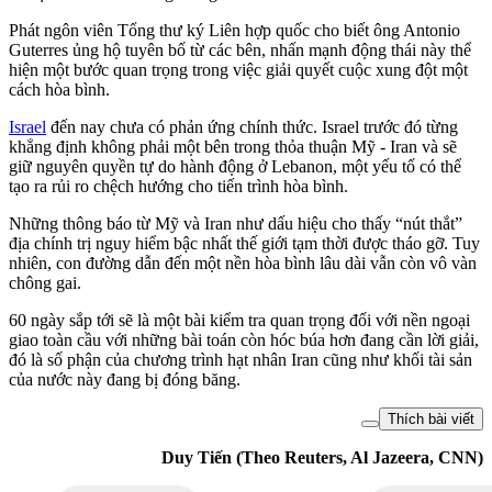
Phát ngôn viên Tổng thư ký Liên hợp quốc cho biết ông Antonio
Guterres ủng hộ tuyên bố từ các bên, nhấn mạnh động thái này thể
hiện một bước quan trọng trong việc giải quyết cuộc xung đột một
cách hòa bình.
Israel
đến nay chưa có phản ứng chính thức. Israel trước đó từng
khẳng định không phải một bên trong thỏa thuận Mỹ - Iran và sẽ
giữ nguyên quyền tự do hành động ở Lebanon, một yếu tố có thể
tạo ra rủi ro chệch hướng cho tiến trình hòa bình.
Những thông báo từ Mỹ và Iran như dấu hiệu cho thấy “nút thắt”
địa chính trị nguy hiểm bậc nhất thế giới tạm thời được tháo gỡ. Tuy
nhiên, con đường dẫn đến một nền hòa bình lâu dài vẫn còn vô vàn
chông gai.
60 ngày sắp tới sẽ là một bài kiểm tra quan trọng đối với nền ngoại
giao toàn cầu với những bài toán còn hóc búa hơn đang cần lời giải,
đó là số phận của chương trình hạt nhân Iran cũng như khối tài sản
của nước này đang bị đóng băng.
Thích bài viết
Duy Tiến (Theo Reuters, Al Jazeera, CNN)