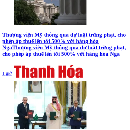
Thượng viện Mỹ thông qua dự luật trừng phạt, cho
phép áp thuế lên tới 500% với hàng hóa
NgaThượng viện Mỹ thông qua dự luật trừng phạt,
cho phép áp thuế lên tới 500% với hàng hóa Nga
1 giờ