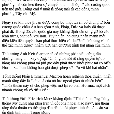
phương mà còn kéo theo sự chuyển dịch thái độ từ các cường quốc
trên thế giới. Đáng chú ý nhất là động thái từ các đồng minh
phương Tây của Mỹ.
Ngay sau khi thỏa thuận được công bố, một tuyên bố chung từ bốn
cường quốc châu Âu bao gồm Anh, Pháp, Đức và Italy đã được
phát đi. Trong đó, các quốc gia này khẳng định sẵn sàng gỡ bỏ các
lệnh trừng phạt đối với Iran. Tuy nhiên, họ cũng nhấn mạnh một
điều kiện tiên quyết: Iran phải thực hiện các bước đi “rõ ràng và có
thể xác minh được” nhằm giới hạn chương trình hạt nhân của mình.
Thủ tướng Anh Keir Starmer đã có những phát biểu cứng rắn
nhưng mang tính xây dựng: “Chúng tôi nói rõ rằng quyền tự do
hàng hải không phải trả phí giờ đây phải được khôi phục tại eo biển
Hormuz... Iran không bao giờ được phép sở hữu vũ khí hạt nhân”.
Tổng thống Pháp Emmanuel Macron hoan nghênh thỏa thuận, nhấn
mạnh rằng đây là “kết quả của nỗ lực ngoại giao từ nhiều bên”.
“Thỏa thuận này sẽ cho phép việc mở lại eo biển Hormuz một cách
nhanh chóng và vô điều kiện”.
Thủ tướng Đức Friedrich Merz khẳng định: “Tôi chúc mừng Tổng
thống Mỹ cũng như phía Iran vì đột phá ngoại giao này”, nói thêm
rằng thỏa thuận có thể giúp dẫn đến khôi phục kinh tế toàn cầu và
ổn định tình hình Trung Đông.