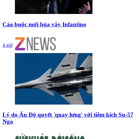
Cáo buộc mới bủa vây Infantino
4 giờ
Lý do Ấn Độ quyết 'quay lưng' với tiêm kích Su-57
Nga