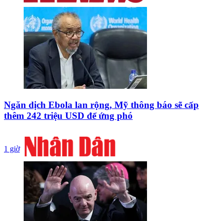
Ngăn dịch Ebola lan rộng, Mỹ thông báo sẽ cấp
thêm 242 triệu USD để ứng phó
1 giờ