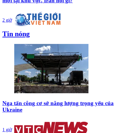
mới tại khu vực, Iran nói gì?
2 giờ
Tin nóng
Nga tấn công cơ sở năng lượng trọng yếu của
Ukraine
1 giờ