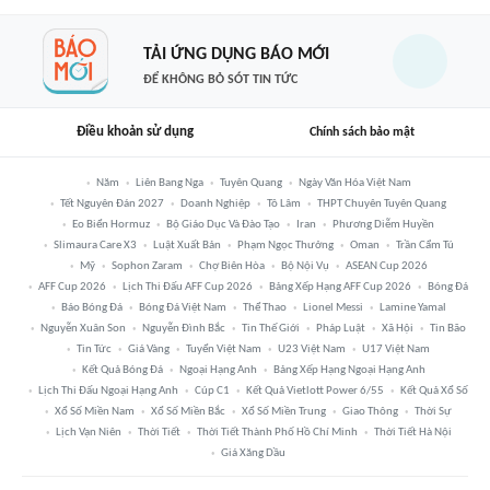
TẢI ỨNG DỤNG BÁO MỚI
ĐỂ KHÔNG BỎ SÓT TIN TỨC
Điều khoản sử dụng
Chính sách bảo mật
Năm
Liên Bang Nga
Tuyên Quang
Ngày Văn Hóa Việt Nam
Tết Nguyên Đán 2027
Doanh Nghiệp
Tô Lâm
THPT Chuyên Tuyên Quang
Eo Biển Hormuz
Bộ Giáo Dục Và Đào Tạo
Iran
Phương Diễm Huyền
Slimaura Care X3
Luật Xuất Bản
Phạm Ngọc Thưởng
Oman
Trần Cẩm Tú
Mỹ
Sophon Zaram
Chợ Biên Hòa
Bộ Nội Vụ
ASEAN Cup 2026
AFF Cup 2026
Lịch Thi Đấu AFF Cup 2026
Bảng Xếp Hạng AFF Cup 2026
Bóng Đá
Báo Bóng Đá
Bóng Đá Việt Nam
Thể Thao
Lionel Messi
Lamine Yamal
Nguyễn Xuân Son
Nguyễn Đình Bắc
Tin Thế Giới
Pháp Luật
Xã Hội
Tin Bão
Tin Tức
Giá Vàng
Tuyển Việt Nam
U23 Việt Nam
U17 Việt Nam
Kết Quả Bóng Đá
Ngoại Hạng Anh
Bảng Xếp Hạng Ngoại Hạng Anh
Lịch Thi Đấu Ngoại Hạng Anh
Cúp C1
Kết Quả Vietlott Power 6/55
Kết Quả Xổ Số
Xổ Số Miền Nam
Xổ Số Miền Bắc
Xổ Số Miền Trung
Giao Thông
Thời Sự
Lịch Vạn Niên
Thời Tiết
Thời Tiết Thành Phố Hồ Chí Minh
Thời Tiết Hà Nội
Giá Xăng Dầu