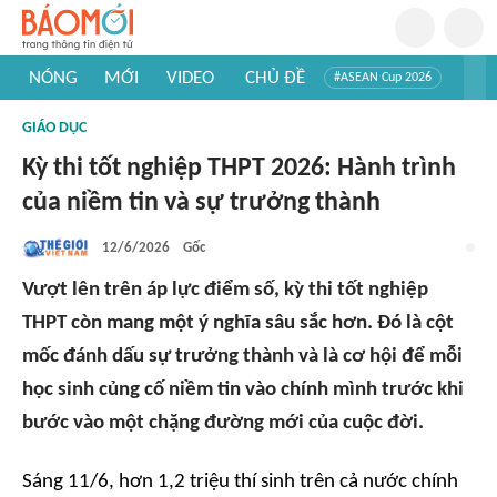
NÓNG
MỚI
VIDEO
CHỦ ĐỀ
#ASEAN Cup 2026
#Trí tuệ nhân tạo
#Mỹ - Iran
#Khám phá Việt Nam
GIÁO DỤC
#Khám phá thế giới
Kỳ thi tốt nghiệp THPT 2026: Hành trình
của niềm tin và sự trưởng thành
12/6/2026
Gốc
Vượt lên trên áp lực điểm số, kỳ thi tốt nghiệp
THPT còn mang một ý nghĩa sâu sắc hơn. Đó là cột
mốc đánh dấu sự trưởng thành và là cơ hội để mỗi
học sinh củng cố niềm tin vào chính mình trước khi
bước vào một chặng đường mới của cuộc đời.
Sáng 11/6, hơn 1,2 triệu thí sinh trên cả nước chính