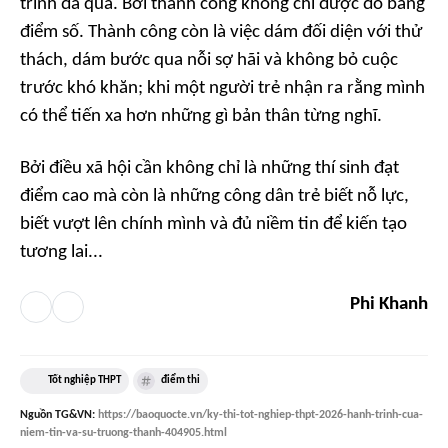
trình đã qua. Bởi thành công không chỉ được đo bằng
điểm số. Thành công còn là việc dám đối diện với thử
thách, dám bước qua nỗi sợ hãi và không bỏ cuộc
trước khó khăn; khi một người trẻ nhận ra rằng mình
có thể tiến xa hơn những gì bản thân từng nghĩ.
Bởi điều xã hội cần không chỉ là những thí sinh đạt
điểm cao mà còn là những công dân trẻ biết nỗ lực,
biết vượt lên chính mình và đủ niềm tin để kiến tạo
tương lai...
Phi Khanh
Tốt nghiệp THPT
điểm thi
Nguồn
TG&VN
:
https://baoquocte.vn/ky-thi-tot-nghiep-thpt-2026-hanh-trinh-cua-
niem-tin-va-su-truong-thanh-404905.html