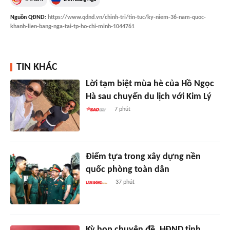
Nguồn
QĐND
:
https://www.qdnd.vn/chinh-tri/tin-tuc/ky-niem-36-nam-quoc-
khanh-lien-bang-nga-tai-tp-ho-chi-minh-1044761
TIN KHÁC
Lời tạm biệt mùa hè của Hồ Ngọc
Hà sau chuyến du lịch với Kim Lý
7 phút
Điểm tựa trong xây dựng nền
quốc phòng toàn dân
37 phút
Kỳ họp chuyên đề, HĐND tỉnh