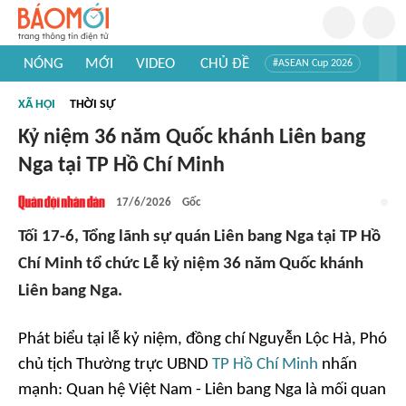
NÓNG
MỚI
VIDEO
CHỦ ĐỀ
#ASEAN Cup 2026
#Trí tuệ nhân tạo
#Mỹ - Iran
#Khám phá Việt Nam
XÃ HỘI
THỜI SỰ
#Khám phá thế giới
Kỷ niệm 36 năm Quốc khánh Liên bang
Nga tại TP Hồ Chí Minh
17/6/2026
Gốc
Tối 17-6, Tổng lãnh sự quán Liên bang Nga tại TP Hồ
Chí Minh tổ chức Lễ kỷ niệm 36 năm Quốc khánh
Liên bang Nga.
Phát biểu tại lễ kỷ niệm, đồng chí Nguyễn Lộc Hà, Phó
chủ tịch Thường trực UBND
TP Hồ Chí Minh
nhấn
mạnh: Quan hệ Việt Nam - Liên bang Nga là mối quan