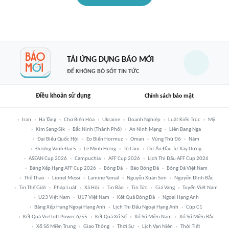
TẢI ỨNG DỤNG BÁO MỚI
ĐỂ KHÔNG BỎ SÓT TIN TỨC
Điều khoản sử dụng
Chính sách bảo mật
Iran
Hạ Tầng
Chợ Biên Hòa
Ukraine
Doanh Nghiệp
Luật Kiến Trúc
Mỹ
Kim Sang-Sik
Bắc Ninh (thành Phố)
An Ninh Mạng
Liên Bang Nga
Đại Biểu Quốc Hội
Eo Biển Hormuz
Oman
Vùng Thủ Đô
Năm
Đường Vành Đai 5
Lê Minh Hưng
Tô Lâm
Dự Án Đầu Tư Xây Dựng
ASEAN Cup 2026
Campuchia
AFF Cup 2026
Lịch Thi Đấu AFF Cup 2026
Bảng Xếp Hạng AFF Cup 2026
Bóng Đá
Báo Bóng Đá
Bóng Đá Việt Nam
Thể Thao
Lionel Messi
Lamine Yamal
Nguyễn Xuân Son
Nguyễn Đình Bắc
Tin Thế Giới
Pháp Luật
Xã Hội
Tin Bão
Tin Tức
Giá Vàng
Tuyển Việt Nam
U23 Việt Nam
U17 Việt Nam
Kết Quả Bóng Đá
Ngoại Hạng Anh
Bảng Xếp Hạng Ngoại Hạng Anh
Lịch Thi Đấu Ngoại Hạng Anh
Cúp C1
Kết Quả Vietlott Power 6/55
Kết Quả Xổ Số
Xổ Số Miền Nam
Xổ Số Miền Bắc
Xổ Số Miền Trung
Giao Thông
Thời Sự
Lịch Vạn Niên
Thời Tiết