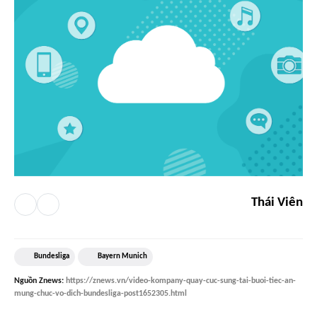
Thái Viên
Bundesliga
Bayern Munich
Nguồn
Znews
:
https://znews.vn/video-kompany-quay-cuc-sung-tai-buoi-tiec-an-
mung-chuc-vo-dich-bundesliga-post1652305.html