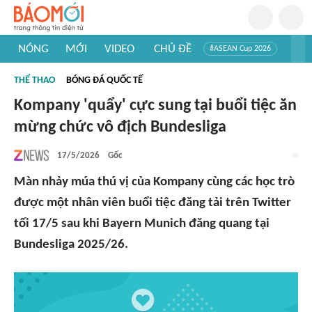
NÓNG
MỚI
VIDEO
CHỦ ĐỀ
#ASEAN Cup 2026
#Trí tuệ nhân tạo
#Mỹ - Iran
#Khám phá Việt Nam
THỂ THAO
BÓNG ĐÁ QUỐC TẾ
#Khám phá thế giới
Kompany 'quẩy' cực sung tại buổi tiệc ăn
mừng chức vô địch Bundesliga
17/5/2026
Gốc
Màn nhảy múa thú vị của Kompany cùng các học trò
được một nhân viên buổi tiệc đăng tải trên Twitter
tối 17/5 sau khi Bayern Munich đăng quang tại
Bundesliga 2025/26.