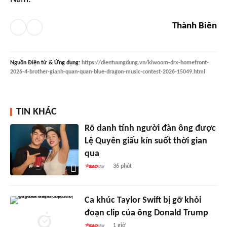
Thành Biên
Nguồn
Điện tử & Ứng dụng
:
https://dientuungdung.vn/kiwoom-drx-homefront-
2026-4-brother-gianh-quan-quan-blue-dragon-music-contest-2026-15049.html
TIN KHÁC
Rõ danh tính người đàn ông được
Lệ Quyên giấu kín suốt thời gian
qua
36 phút
Ca khúc Taylor Swift bị gỡ khỏi
đoạn clip của ông Donald Trump
1 giờ