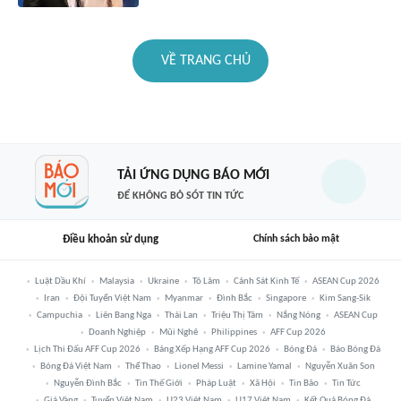
VỀ TRANG CHỦ
TẢI ỨNG DỤNG BÁO MỚI
ĐỂ KHÔNG BỎ SÓT TIN TỨC
Điều khoản sử dụng
Chính sách bảo mật
Luật Dầu Khí
Malaysia
Ukraine
Tô Lâm
Cảnh Sát Kinh Tế
ASEAN Cup 2026
Iran
Đội Tuyển Việt Nam
Myanmar
Đình Bắc
Singapore
Kim Sang-Sik
Campuchia
Liên Bang Nga
Thái Lan
Triệu Thị Tâm
Nắng Nóng
ASEAN Cup
Doanh Nghiệp
Mũi Nghê
Philippines
AFF Cup 2026
Lịch Thi Đấu AFF Cup 2026
Bảng Xếp Hạng AFF Cup 2026
Bóng Đá
Báo Bóng Đá
Bóng Đá Việt Nam
Thể Thao
Lionel Messi
Lamine Yamal
Nguyễn Xuân Son
Nguyễn Đình Bắc
Tin Thế Giới
Pháp Luật
Xã Hội
Tin Bão
Tin Tức
Giá Vàng
Tuyển Việt Nam
U23 Việt Nam
U17 Việt Nam
Kết Quả Bóng Đá