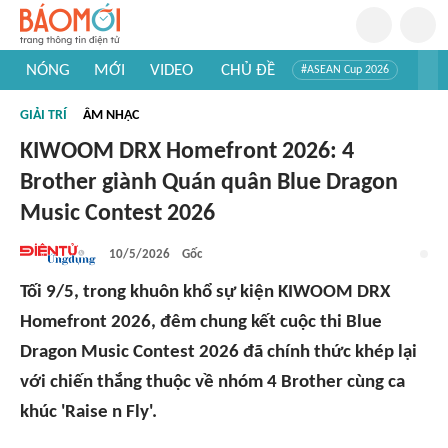
NÓNG
MỚI
VIDEO
CHỦ ĐỀ
#ASEAN Cup 2026
#Trí tuệ nhân tạo
#Mỹ - Iran
#Khám phá Việt Nam
GIẢI TRÍ
ÂM NHẠC
#Khám phá thế giới
KIWOOM DRX Homefront 2026: 4
Brother giành Quán quân Blue Dragon
Music Contest 2026
10/5/2026
Gốc
Tối 9/5, trong khuôn khổ sự kiện KIWOOM DRX
Homefront 2026, đêm chung kết cuộc thi Blue
Dragon Music Contest 2026 đã chính thức khép lại
với chiến thắng thuộc về nhóm 4 Brother cùng ca
khúc 'Raise n Fly'.