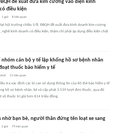
ĐBQH đề xuất đưa kim cương vào diện kinh
có điều kiện
1 giờ
8
liên quan
 tại hội trường chiều 5/8, ĐBQH đề xuất đưa kinh doanh kim cương
, nghề kinh doanh có điều kiện, thậm chí phải áp dụng điều kiện chặt
ố nhóm cán bộ y tế lập khống hồ sơ bệnh nhân
đoạt thuốc bảo hiểm y tế
phút
11
liên quan
ều tra xác định các bị can sử dụng thông tin của 60 thẻ bảo hiểm y tế
ống hồ sơ bệnh nhân, kê và cấp phát 3.539 lượt đơn thuốc, qua đó
 số thuốc trị giá hơn 614 triệu đồng.
s nhờ bạn bè, người thân đứng tên loạt xe sang
2 giờ
79
liên quan