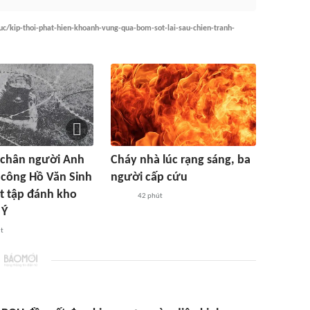
c/kip-thoi-phat-hien-khoanh-vung-qua-bom-sot-lai-sau-chien-tranh-
 chân người Anh
Cháy nhà lúc rạng sáng, ba
công Hồ Văn Sinh
người cấp cứu
ật tập đánh kho
42 phút
 Ý
t