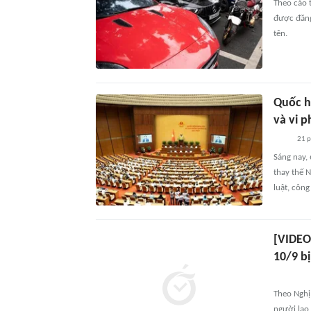
Theo cáo 
được đăng
tên.
Quốc h
và vi 
21 
Sáng nay,
thay thế 
luật, công
[VIDEO
10/9 bị
Theo Nghị
người lao 