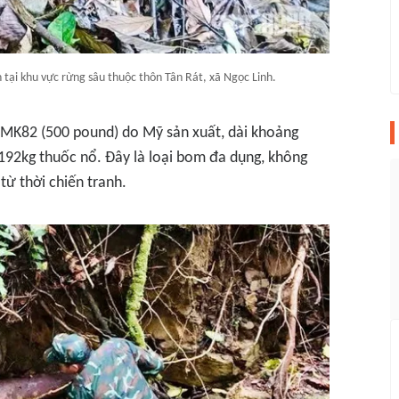
ại khu vực rừng sâu thuộc thôn Tân Rát, xã Ngọc Linh.
m MK82 (500 pound) do Mỹ sản xuất, dài khoảng
192kg thuốc nổ. Đây là loại bom đa dụng, không
 từ thời chiến tranh.