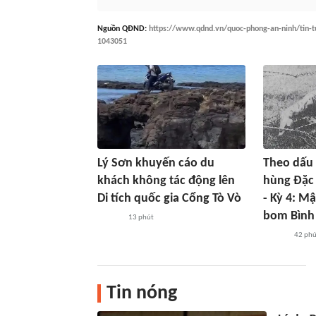
Nguồn
QĐND
:
https://www.qdnd.vn/quoc-phong-an-ninh/tin-tu
1043051
Lý Sơn khuyến cáo du
Theo dấu
khách không tác động lên
hùng Đặc 
Di tích quốc gia Cổng Tò Vò
- Kỳ 4: M
bom Bình
13 phút
42 phú
Tin nóng