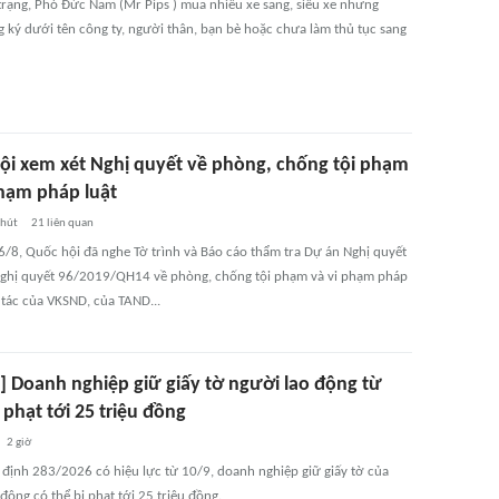
trạng, Phó Đức Nam (Mr Pips ) mua nhiều xe sang, siêu xe nhưng
 ký dưới tên công ty, người thân, bạn bè hoặc chưa làm thủ tục sang
ội xem xét Nghị quyết về phòng, chống tội phạm
phạm pháp luật
phút
21
liên quan
 6/8, Quốc hội đã nghe Tờ trình và Báo cáo thẩm tra Dự án Nghị quyết
Nghị quyết 96/2019/QH14 về phòng, chống tội phạm và vi phạm pháp
 tác của VKSND, của TAND...
] Doanh nghiệp giữ giấy tờ người lao động từ
 phạt tới 25 triệu đồng
2 giờ
 định 283/2026 có hiệu lực từ 10/9, doanh nghiệp giữ giấy tờ của
động có thể bị phạt tới 25 triệu đồng.