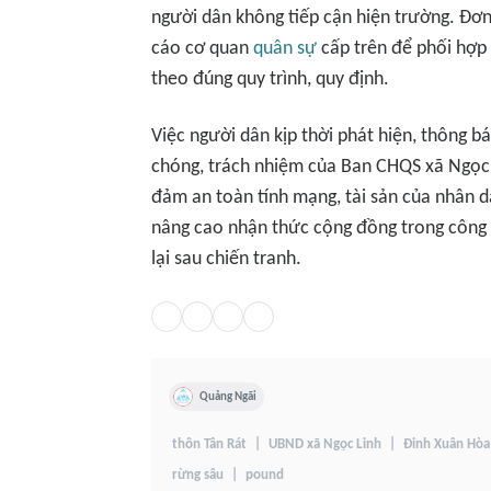
người dân không tiếp cận hiện trường. Đơn 
cáo cơ quan
quân sự
cấp trên để phối hợp 
theo đúng quy trình, quy định.
Việc người dân kịp thời phát hiện, thông 
chóng, trách nhiệm của Ban CHQS xã Ngọc 
đảm an toàn tính mạng, tài sản của nhân 
nâng cao nhận thức cộng đồng trong công t
lại sau chiến tranh.
Quảng Ngãi
thôn Tân Rát
UBND xã Ngọc Linh
Đinh Xuân Hòa
rừng sâu
pound