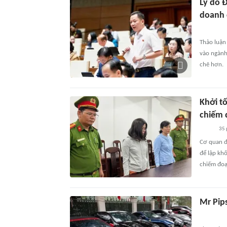
Lý do 
doanh 
Thảo luận
vào ngành
chẽ hơn.
Khởi t
chiếm 
35 
Cơ quan đi
để lập kh
chiếm đoạt
Mr Pip