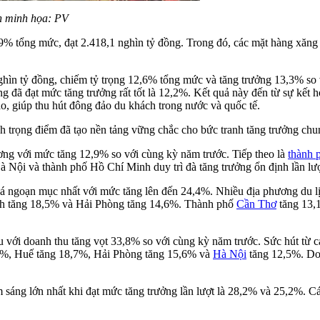
nh minh họa: PV
5,9% tổng mức, đạt 2.418,1 nghìn tỷ đồng. Trong đó, các mặt hàng xă
hìn tỷ đồng, chiếm tỷ trọng 12,6% tổng mức và tăng trưởng 13,3% so v
 đã đạt mức tăng trưởng rất tốt là 12,2%. Kết quả này đến từ sự kết hợ
o, giúp thu hút đông đảo du khách trong nước và quốc tế.
ịch trọng điểm đã tạo nền tảng vững chắc cho bức tranh tăng trưởng chu
ơng với mức tăng 12,9% so với cùng kỳ năm trước. Tiếp theo là
thành 
Hà Nội và thành phố Hồ Chí Minh duy trì đà tăng trưởng ổn định lần l
phá ngoạn mục nhất với mức tăng lên đến 24,4%. Nhiều địa phương du l
h tăng 18,5% và Hải Phòng tăng 14,6%. Thành phố
Cần Thơ
tăng 13,
u với doanh thu tăng vọt 33,8% so với cùng kỳ năm trước. Sức hút từ c
3%, Huế tăng 18,7%, Hải Phòng tăng 15,6% và
Hà Nội
tăng 12,5%. Do
 sáng lớn nhất khi đạt mức tăng trưởng lần lượt là 28,2% và 25,2%. 