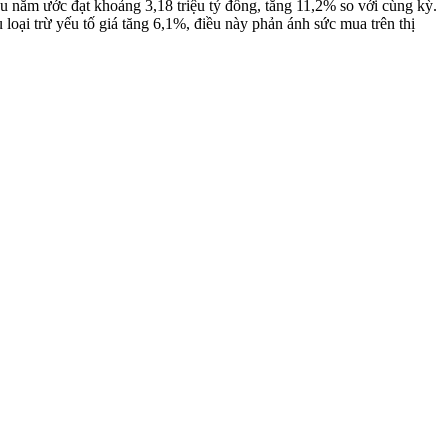
u năm ước đạt khoảng 3,18 triệu tỷ đồng, tăng 11,2% so với cùng kỳ.
 loại trừ yếu tố giá tăng 6,1%, điều này phản ánh sức mua trên thị