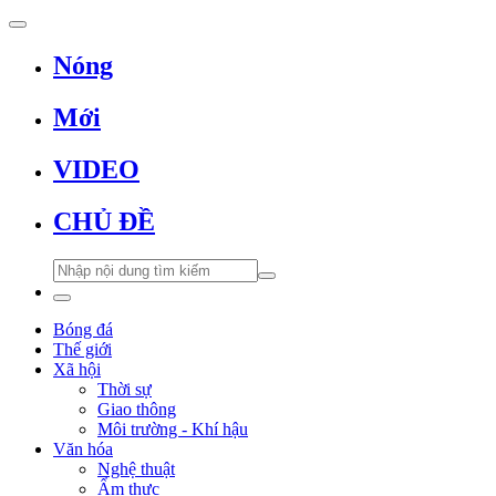
Nóng
Mới
VIDEO
CHỦ ĐỀ
Bóng đá
Thế giới
Xã hội
Thời sự
Giao thông
Môi trường - Khí hậu
Văn hóa
Nghệ thuật
Ẩm thực