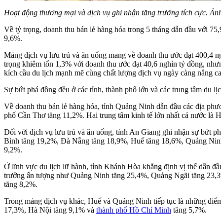
Hoạt động thương mại và dịch vụ ghi nhận tăng trưởng tích cực. Ả
Về tỷ trọng, doanh thu bán lẻ hàng hóa trong 5 tháng dẫn đầu với 7
9,6%.
Mảng dịch vụ lưu trú và ăn uống mang về doanh thu ước đạt 400,4 ng
trọng khiêm tốn 1,3% với doanh thu ước đạt 40,6 nghìn tỷ đồng, nhưng
kích cầu du lịch mạnh mẽ cùng chất lượng dịch vụ ngày càng nâng ca
Sự bứt phá đồng đều ở các tỉnh, thành phố lớn và các trung tâm du l
Về doanh thu bán lẻ hàng hóa, tỉnh Quảng Ninh dẫn đầu các địa phư
phố Cần Thơ tăng 11,2%. Hai trung tâm kinh tế lớn nhất cả nước là 
Đối với dịch vụ lưu trú và ăn uống, tỉnh An Giang ghi nhận sự bứt 
Bình tăng 19,2%, Đà Nẵng tăng 18,9%, Huế tăng 18,6%, Quảng Nin
9,2%.
Ở lĩnh vực du lịch lữ hành, tỉnh Khánh Hòa khẳng định vị thế dẫn đầ
trưởng ấn tượng như Quảng Ninh tăng 25,4%, Quảng Ngãi tăng 23,
tăng 8,2%.
Trong mảng dịch vụ khác, Huế và Quảng Ninh tiếp tục là những điểm
17,3%, Hà Nội tăng 9,1% và
thành phố Hồ Chí Minh
tăng 5,7%.