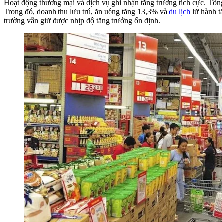
Hoạt động thương mại và dịch vụ ghi nhận tăng trưởng tích cực. Tổng
Trong đó, doanh thu lưu trú, ăn uống tăng 13,3% và
du lịch
lữ hành tă
trường vẫn giữ được nhịp độ tăng trưởng ổn định.