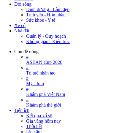
Đời sống
Dinh dưỡng - Làm đẹp
Tình yêu - Hôn nhân
Sức khỏe - Y tế
Xe cộ
Nhà đất
Quản lý - Quy hoạch
Không gian - Kiến trúc
Chủ đề nóng
#
ASEAN Cup 2026
#
Trí tuệ nhân tạo
#
Mỹ - Iran
#
Khám phá Việt Nam
#
Khám phá thế giới
Tiện ích
Kết quả xổ số
Giá vàng hôm nay
Thời tiết
Lịch âm