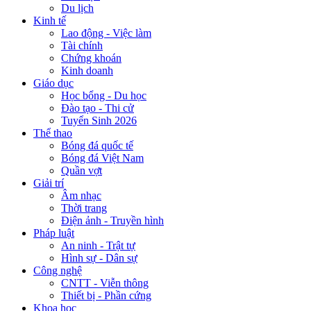
Du lịch
Kinh tế
Lao động - Việc làm
Tài chính
Chứng khoán
Kinh doanh
Giáo dục
Học bổng - Du học
Đào tạo - Thi cử
Tuyển Sinh 2026
Thể thao
Bóng đá quốc tế
Bóng đá Việt Nam
Quần vợt
Giải trí
Âm nhạc
Thời trang
Điện ảnh - Truyền hình
Pháp luật
An ninh - Trật tự
Hình sự - Dân sự
Công nghệ
CNTT - Viễn thông
Thiết bị - Phần cứng
Khoa học