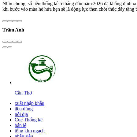
Nhìn chung, số liệu thống kê 5 tháng đầu năm 2026 đã khẳng định xu h
khi bước vào mùa hè hứa hẹn sẽ là động lực then chốt thúc đẩy tăng t
Trâm Anh
Cần Thơ
xuất nhập khẩu
tiêu dùng
nội địa
Cục Thống kê
bán lẻ
tổng kim ngạch
nhập siêu