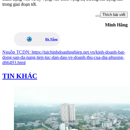
trong giai đoạn tới.
Thích bài viết
Minh Hằng
Đà Nẵng
Nguồn
TCDN
:
https://taichinhdoanhnghiep.net.vn/kinh-doanh-bat-
dong-san-da-nang-tiep-tuc-dan-dau-ve-doanh-thu-cua-dia-phuong-
d66493.html
TIN KHÁC