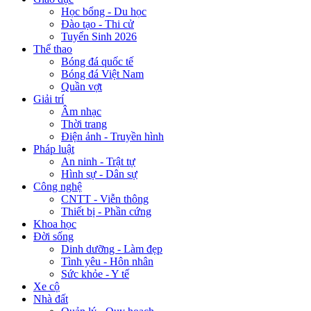
Học bổng - Du học
Đào tạo - Thi cử
Tuyển Sinh 2026
Thể thao
Bóng đá quốc tế
Bóng đá Việt Nam
Quần vợt
Giải trí
Âm nhạc
Thời trang
Điện ảnh - Truyền hình
Pháp luật
An ninh - Trật tự
Hình sự - Dân sự
Công nghệ
CNTT - Viễn thông
Thiết bị - Phần cứng
Khoa học
Đời sống
Dinh dưỡng - Làm đẹp
Tình yêu - Hôn nhân
Sức khỏe - Y tế
Xe cộ
Nhà đất