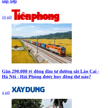
sắp xếp
10 giờ
Gần 290.000 tỷ đồng đầu tư đường sắt Lào Cai -
Hà Nội - Hải Phòng được huy động thế nào?
4 giờ