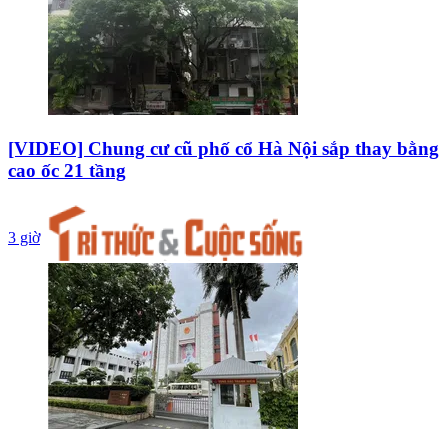
[VIDEO] Chung cư cũ phố cổ Hà Nội sắp thay bằng
cao ốc 21 tầng
3 giờ