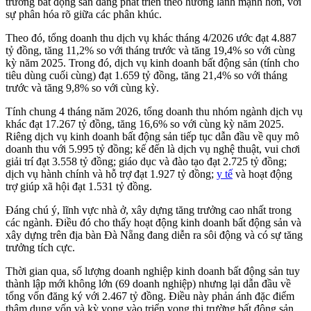
trường bất động sản đang phát triển theo hướng lành mạnh hơn, với
sự phân hóa rõ giữa các phân khúc.
Theo đó, tổng doanh thu dịch vụ khác tháng 4/2026 ước đạt 4.887
tỷ đồng, tăng 11,2% so với tháng trước và tăng 19,4% so với cùng
kỳ năm 2025. Trong đó, dịch vụ kinh doanh bất động sản (tính cho
tiêu dùng cuối cùng) đạt 1.659 tỷ đồng, tăng 21,4% so với tháng
trước và tăng 9,8% so với cùng kỳ.
Tính chung 4 tháng năm 2026, tổng doanh thu nhóm ngành dịch vụ
khác đạt 17.267 tỷ đồng, tăng 16,6% so với cùng kỳ năm 2025.
Riêng dịch vụ kinh doanh bất động sản tiếp tục dẫn đầu về quy mô
doanh thu với 5.995 tỷ đồng; kế đến là dịch vụ nghệ thuật, vui chơi
giải trí đạt 3.558 tỷ đồng; giáo dục và đào tạo đạt 2.725 tỷ đồng;
dịch vụ hành chính và hỗ trợ đạt 1.927 tỷ đồng;
y tế
và hoạt động
trợ giúp xã hội đạt 1.531 tỷ đồng.
Đáng chú ý, lĩnh vực nhà ở, xây dựng tăng trưởng cao nhất trong
các ngành. Điều đó cho thấy hoạt động kinh doanh bất động sản và
xây dựng trên địa bàn Đà Nẵng đang diễn ra sôi động và có sự tăng
trưởng tích cực.
Thời gian qua, số lượng doanh nghiệp kinh doanh bất động sản tuy
thành lập mới không lớn (69 doanh nghiệp) nhưng lại dẫn đầu về
tổng vốn đăng ký với 2.467 tỷ đồng. Điều này phản ánh đặc điểm
thâm dụng vốn và kỳ vọng vào triển vọng thị trường bất động sản