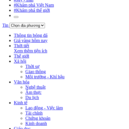
#Khám phá Việt Nam
#Khám phá thế giới
Tin
Thông tin bóng đá
Giá vàng hôm nay
Thời tiết
Xem thêm tiện ích
Thế giới
Xã hội
Thời sự
Giao thông
Môi trường - Khí hậu
Văn hóa
Nghệ thuật
Ẩm thực
Du lịch
Kinh tế
Lao động - Việc làm
Tài chính
Chứng khoán
Kinh doanh
Giáo dục