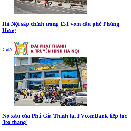
Hà Nội sắp chỉnh trang 131 vòm cầu phố Phùng
Hưng
2 giờ
Nợ xấu của Phú Gia Thịnh tại PVcomBank tiếp tục
'leo thang'