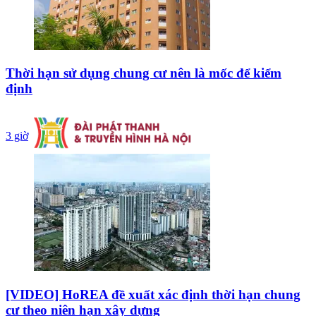
Thời hạn sử dụng chung cư nên là mốc để kiểm
định
3 giờ
[VIDEO] HoREA đề xuất xác định thời hạn chung
cư theo niên hạn xây dựng