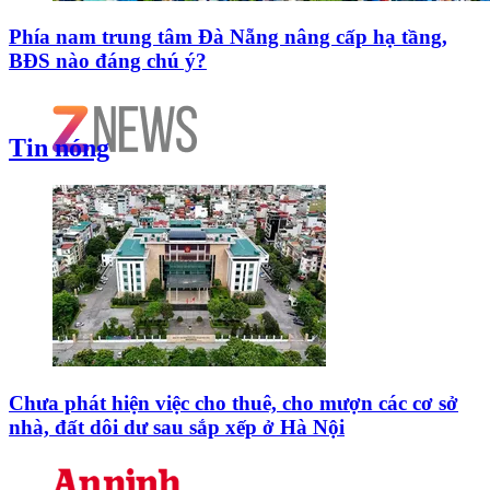
Phía nam trung tâm Đà Nẵng nâng cấp hạ tầng,
BĐS nào đáng chú ý?
Tin nóng
Chưa phát hiện việc cho thuê, cho mượn các cơ sở
nhà, đất dôi dư sau sắp xếp ở Hà Nội