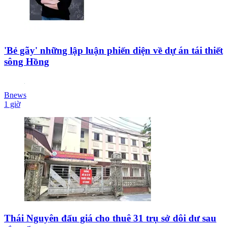
'Bẻ gãy' những lập luận phiến diện về dự án tái thiết
sông Hồng
Bnews
1 giờ
Thái Nguyên đấu giá cho thuê 31 trụ sở dôi dư sau