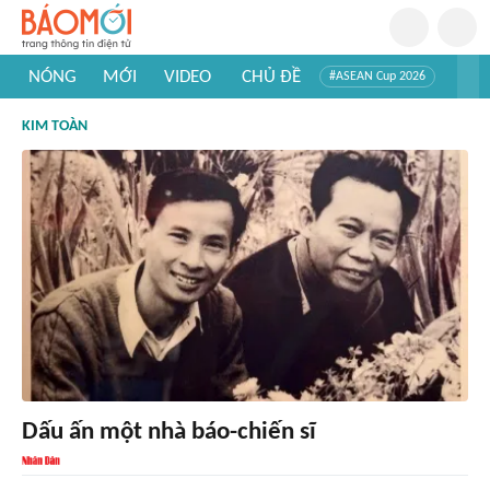
NÓNG
MỚI
VIDEO
CHỦ ĐỀ
#ASEAN Cup 2026
#Tuyển sinh đại học 2026
#Trí tuệ nhân tạo
#Mỹ - Iran
KIM TOÀN
#Khám phá Việt Nam
#Khám phá thế giới
Dấu ấn một nhà báo-chiến sĩ