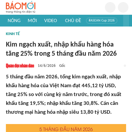
NÓNG
MỚI
VIDEO
CHỦ ĐỀ
#ASEAN Cup 2026
#Trí tuệ nhân tạo
#Mỹ - Iran
#Khám phá Việt Nam
KINH TẾ
#Khám phá thế giới
Kim ngạch xuất, nhập khẩu hàng hóa
tăng 25% trong 5 tháng đầu năm 2026
14/6/2026
Gốc
5 tháng đầu năm 2026, tổng kim ngạch xuất, nhập
khẩu hàng hóa của Việt Nam đạt 445,12 tỷ USD,
tăng 25% so với cùng kỳ năm trước, trong đó xuất
khẩu tăng 19,5%; nhập khẩu tăng 30,8%. Cán cân
thương mại hàng hóa nhập siêu 13,80 tỷ USD.