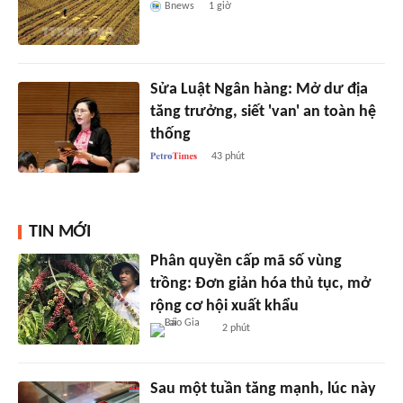
Bnews
1 giờ
Sửa Luật Ngân hàng: Mở dư địa
tăng trưởng, siết 'van' an toàn hệ
thống
43 phút
TIN MỚI
Phân quyền cấp mã số vùng
trồng: Đơn giản hóa thủ tục, mở
rộng cơ hội xuất khẩu
2 phút
Sau một tuần tăng mạnh, lúc này