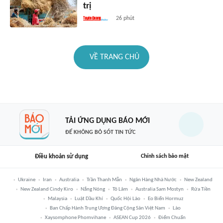
trị
26 phút
VỀ TRANG CHỦ
TẢI ỨNG DỤNG BÁO MỚI
ĐỂ KHÔNG BỎ SÓT TIN TỨC
Điều khoản sử dụng
Chính sách bảo mật
Ukraine
Iran
Australia
Trần Thanh Mẫn
Ngân Hàng Nhà Nước
New Zealand
New Zealand Cindy Kiro
Nắng Nóng
Tô Lâm
Australia Sam Mostyn
Rửa Tiền
Malaysia
Luật Dầu Khí
Quốc Hội Lào
Eo Biển Hormuz
Ban Chấp Hành Trung Ương Đảng Cộng Sản Việt Nam
Lào
Xaysomphone Phomvihane
ASEAN Cup 2026
Điểm Chuẩn