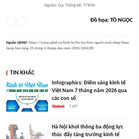
Nguồn: Cục Thống kê, TTXVN
Đồ họa: TÔ NGỌC
Nguồn
QĐND
:
https://www.qdnd.vn/kinh-te/tin-tuc/kim-ngach-xuat-nhap-khau-
hang-hoa-tang-25-trong-5-thang-dau-nam-2026-1044180
TIN KHÁC
Infographics: Điểm sáng kinh tế
Việt Nam 7 tháng năm 2026 qua
các con số
5 giờ
Hà Nội khơi thông ba động lực
thúc đẩy tăng trưởng kinh tế