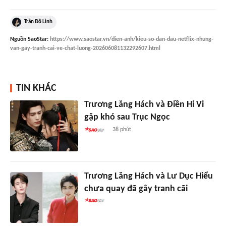
Trần Đô Linh
Nguồn
SaoStar
:
https://www.saostar.vn/dien-anh/kieu-so-dan-dau-netflix-nhung-
van-gay-tranh-cai-ve-chat-luong-202606081132292607.html
TIN KHÁC
Trương Lăng Hách và Điền Hi Vi
gặp khó sau Trục Ngọc
38 phút
Trương Lăng Hách và Lư Dục Hiểu
chưa quay đã gây tranh cãi