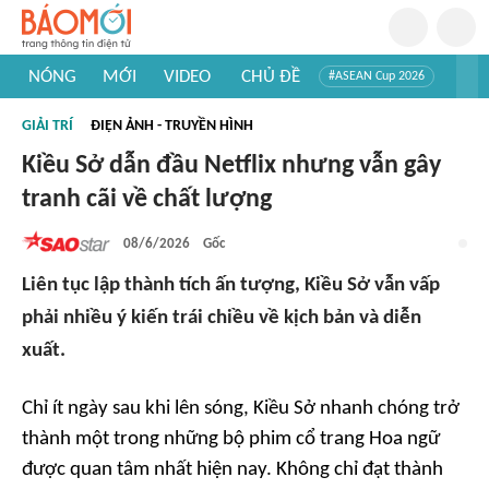
NÓNG
MỚI
VIDEO
CHỦ ĐỀ
#ASEAN Cup 2026
#Trí tuệ nhân tạo
#Mỹ - Iran
#Khám phá Việt Nam
GIẢI TRÍ
ĐIỆN ẢNH - TRUYỀN HÌNH
#Khám phá thế giới
Kiều Sở dẫn đầu Netflix nhưng vẫn gây
tranh cãi về chất lượng
08/6/2026
Gốc
Liên tục lập thành tích ấn tượng, Kiều Sở vẫn vấp
phải nhiều ý kiến trái chiều về kịch bản và diễn
xuất.
Chỉ ít ngày sau khi lên sóng, Kiều Sở nhanh chóng trở
thành một trong những bộ phim cổ trang Hoa ngữ
được quan tâm nhất hiện nay. Không chỉ đạt thành