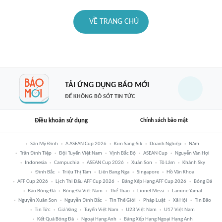
VỀ TRANG CHỦ
TẢI ỨNG DỤNG BÁO MỚI
ĐỂ KHÔNG BỎ SÓT TIN TỨC
Điều khoản sử dụng
Chính sách bảo mật
Sân Mỹ Đình
A ASEAN Cup 2026
Kim Sang-Sik
Doanh Nghiệp
Năm
Trần Đình Tiệp
Đội Tuyển Việt Nam
Vịnh Bắc Bộ
ASEAN Cup
Nguyễn Văn Hợi
Indonesia
Campuchia
ASEAN Cup 2026
Xuân Son
Tô Lâm
Khánh Sky
Đình Bắc
Triệu Thị Tâm
Liên Bang Nga
Singapore
Hồ Văn Khoa
AFF Cup 2026
Lịch Thi Đấu AFF Cup 2026
Bảng Xếp Hạng AFF Cup 2026
Bóng Đá
Báo Bóng Đá
Bóng Đá Việt Nam
Thể Thao
Lionel Messi
Lamine Yamal
Nguyễn Xuân Son
Nguyễn Đình Bắc
Tin Thế Giới
Pháp Luật
Xã Hội
Tin Bão
Tin Tức
Giá Vàng
Tuyển Việt Nam
U23 Việt Nam
U17 Việt Nam
Kết Quả Bóng Đá
Ngoại Hạng Anh
Bảng Xếp Hạng Ngoại Hạng Anh